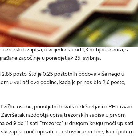
 trezorskih zapisa, u vrijednosti od 1,3 milijarde eura, s
građane započinje u ponedjeljak 25. svibnja.
d 2,85 posto, što je 0,25 postotnih bodova više nego u
 u veljači ove godine, kada je prinos bio 2,6 posto,
fizičke osobe, punoljetni hrvatski državljani u RH i izvan
oj. Završetak razdoblja upisa trezorskih zapisa u prvom
dana od 9 do 11 sati “trezorce” u drugom krugu moći upisati
zorski zapisi moći upisati u poslovnicama Fine, kao i putem