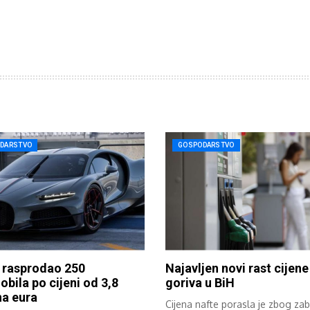
DARSTVO
GOSPODARSTVO
 rasprodao 250
Najavljen novi rast cijene
bila po cijeni od 3,8
goriva u BiH
na eura
Cijena nafte porasla je zbog zab