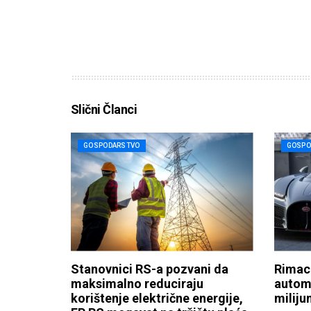
Slični Članci
GOSPODARSTVO
GOSPO
Stanovnici RS-a pozvani da
Rimac
maksimalno reduciraju
automo
korištenje električne energije,
miliju