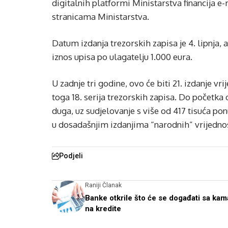
digitalnih platformi Ministarstva financija e-
stranicama Ministarstva.
Datum izdanja trezorskih zapisa je 4. lipnja, 
iznos upisa po ulagatelju 1.000 eura.
U zadnje tri godine, ovo će biti 21. izdanje v
toga 18. serija trezorskih zapisa. Do početka
duga, uz sudjelovanje s više od 417 tisuća pon
u dosadašnjim izdanjima “narodnih” vrijedno
Podjeli
Raniji Članak
Banke otkrile što će se događati sa ka
na kredite