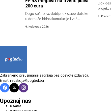
EP RS megavat na tržištu plaća
Dok dese
200 eura
projekt 
Dugo sušno razdoblje, uz slabe dotoke
će...
8. Kolovo
u domaće hidroakumulacije i već
poznate...
9. Kolovoza 2026.
Zabranjeno preuzimanje sadržaja bez dozvole izdavača.
Email: redakcija@pogled.ba
Upoznaj nas
O Nama