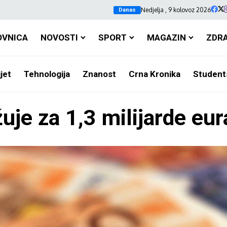
Nedjelja , 9 kolovoz 2026
Danas
OVNICA
NOVOSTI
SPORT
MAGAZIN
ZDR
jet
Tehnologija
Znanost
Crna Kronika
Student
uje za 1,3 milijarde eur