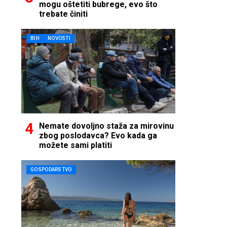
mogu oštetiti bubrege, evo što
trebate činiti
BIH
NOVOSTI
Nemate dovoljno staža za mirovinu
zbog poslodavca? Evo kada ga
možete sami platiti
GOSPODARSTVO