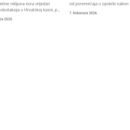
tine milijuna eura vrijedan
od poremećaja u opskrbi nakon š
robotaksija u Hrvatskoj kasni, pa
7. Kolovoza 2026.
za 2026.