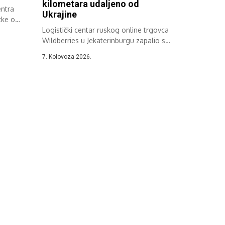
kilometara udaljeno od
entra
Ukrajine
tke o
Logistički centar ruskog online trgovca
Wildberries u Jekaterinburgu zapalio se
nakon napada,...
7. Kolovoza 2026.