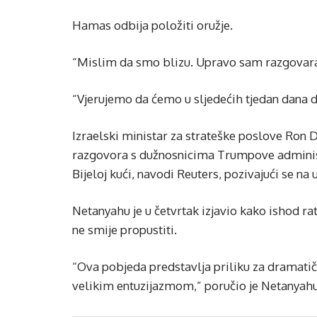
Hamas odbija položiti oružje.
“Mislim da smo blizu. Upravo sam razgovara
“Vjerujemo da ćemo u sljedećih tjedan dana d
Izraelski ministar za strateške poslove Ron 
razgovora s dužnosnicima Trumpove administ
Bijeloj kući, navodi Reuters, pozivajući se na 
Netanyahu je u četvrtak izjavio kako ishod rat
ne smije propustiti.
“Ova pobjeda predstavlja priliku za dramat
velikim entuzijazmom,” poručio je Netanyahu