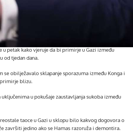
 u petak kako vjeruje da bi primirje u Gazi između
u od tjedan dana.
m se obilježavalo sklapanje sporazuma između Konga i
rimirje blizu.
 uključenima u pokušaje zaustavljanja sukoba između
reostale taoce u Gazi u sklopu bilo kakvog dogovora o
ože završiti jedino ako se Hamas razoruža i demontira.