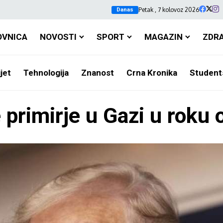
Petak , 7 kolovoz 2026
Danas
OVNICA
NOVOSTI
SPORT
MAGAZIN
ZDR
jet
Tehnologija
Znanost
Crna Kronika
Student
primirje u Gazi u roku 