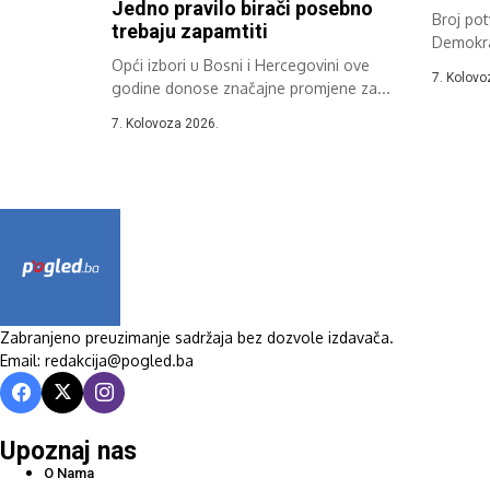
Jedno pravilo birači posebno
Broj pot
trebaju zapamtiti
Demokrat
Opći izbori u Bosni i Hercegovini ove
put tije
7. Kolovo
godine donose značajne promjene za...
7. Kolovoza 2026.
Zabranjeno preuzimanje sadržaja bez dozvole izdavača.
Email: redakcija@pogled.ba
Upoznaj nas
O Nama