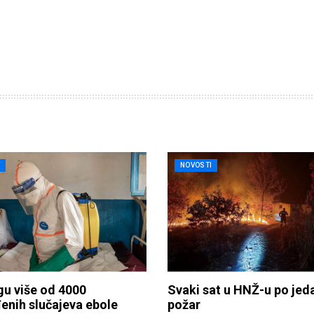
T
NOVOSTI
u više od 4000
Svaki sat u HNŽ-u po jed
enih slučajeva ebole
požar