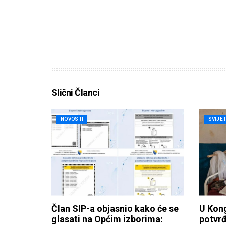
Slični Članci
NOVOSTI
SVIJE
Član SIP-a objasnio kako će se
U Kong
glasati na Općim izborima:
potvrđ