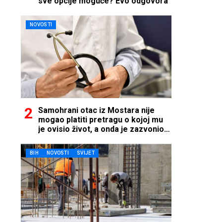
sve opcije moguće? Evo odgovora
NOVOSTI
Samohrani otac iz Mostara nije
mogao platiti pretragu o kojoj mu
je ovisio život, a onda je zazvonio
telefon…
BIH
NOVOSTI
SVIJET