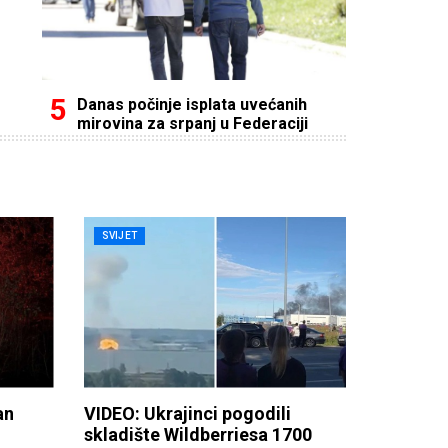
Danas počinje isplata uvećanih
mirovina za srpanj u Federaciji
SVIJET
an
VIDEO: Ukrajinci pogodili
skladište Wildberriesa 1700