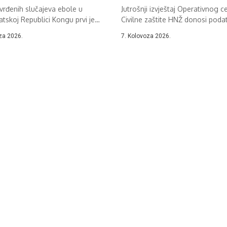
vrđenih slučajeva ebole u
Jutrošnji izvještaj Operativnog c
skoj Republici Kongu prvi je
Civilne zaštite HNŽ donosi poda
kom...
požarima u...
za 2026.
7. Kolovoza 2026.