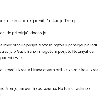
o s nekima od uključenih,” rekao je Trump.
oći do primirja”, dodao je.
Dermer planira posjetiti Washington u ponedjeljak radi
racije o Gazi, Iranu i mogućem posjetu Netanyahua
upućeni izvor.
a između Izraela i Irana otvara prilike za mir koje Izrael
ično širenje mirovnih sporazuma. Na tome radimo s
.