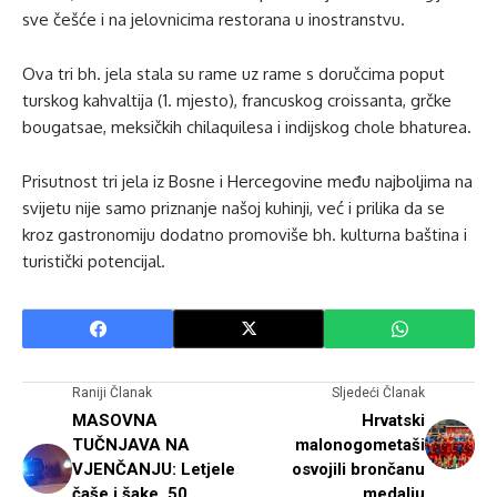
sve češće i na jelovnicima restorana u inostranstvu.
Ova tri bh. jela stala su rame uz rame s doručcima poput
turskog kahvaltija (1. mjesto), francuskog croissanta, grčke
bougatsae, meksičkih chilaquilesa i indijskog chole bhaturea.
Prisutnost tri jela iz Bosne i Hercegovine među najboljima na
svijetu nije samo priznanje našoj kuhinji, već i prilika da se
kroz gastronomiju dodatno promoviše bh. kulturna baština i
turistički potencijal.
Raniji Članak
Sljedeći Članak
MASOVNA
Hrvatski
TUČNJAVA NA
malonogometaši
VJENČANJU: Letjele
osvojili brončanu
čaše i šake, 50
medalju