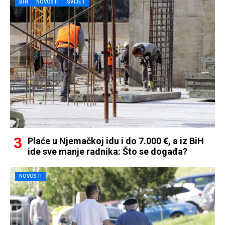
BIH
NOVOSTI
SVIJET
Plaće u Njemačkoj idu i do 7.000 €, a iz BiH
ide sve manje radnika: Što se događa?
NOVOSTI