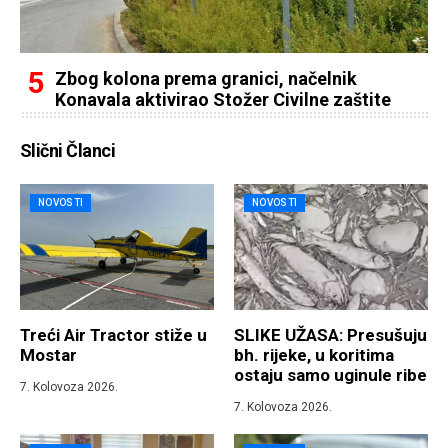
Zbog kolona prema granici, načelnik
Konavala aktivirao Stožer Civilne zaštite
Slični Članci
NOVOSTI
NOVOSTI
Treći Air Tractor stiže u
SLIKE UŽASA: Presušuju
Mostar
bh. rijeke, u koritima
ostaju samo uginule ribe
7. Kolovoza 2026.
7. Kolovoza 2026.