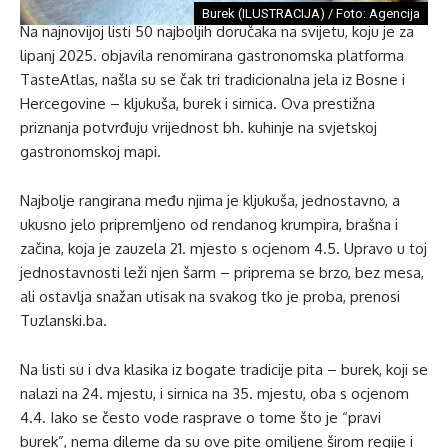
Burek (ILUSTRACIJA) / Foto: Agencija
Na najnovijoj listi 50 najboljih doručaka na svijetu, koju je za
lipanj 2025. objavila renomirana gastronomska platforma
TasteAtlas, našla su se čak tri tradicionalna jela iz Bosne i
Hercegovine – kljukuša, burek i sirnica. Ova prestižna
priznanja potvrđuju vrijednost bh. kuhinje na svjetskoj
gastronomskoj mapi.
Najbolje rangirana među njima je kljukuša, jednostavno, a
ukusno jelo pripremljeno od rendanog krumpira, brašna i
začina, koja je zauzela 21. mjesto s ocjenom 4.5. Upravo u toj
jednostavnosti leži njen šarm – priprema se brzo, bez mesa,
ali ostavlja snažan utisak na svakog tko je proba, prenosi
Tuzlanski.ba.
Na listi su i dva klasika iz bogate tradicije pita – burek, koji se
nalazi na 24. mjestu, i sirnica na 35. mjestu, oba s ocjenom
4.4. Iako se često vode rasprave o tome što je “pravi
burek”, nema dileme da su ove pite omiljene širom regije i