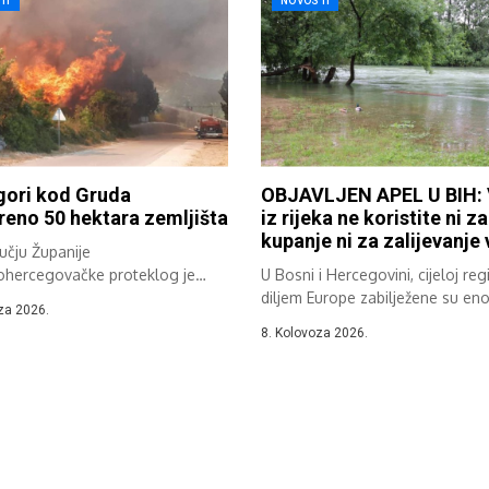
TI
NOVOSTI
gori kod Gruda
OBJAVLJEN APEL U BIH:
eno 50 hektara zemljišta
iz rijeka ne koristite ni za
kupanje ni za zalijevanje
učju Županije
hercegovačke proteklog je
U Bosni i Hercegovini, cijeloj regij
ilježeno više požara na
diljem Europe zabilježene su en
za 2026.
om,...
8. Kolovoza 2026.