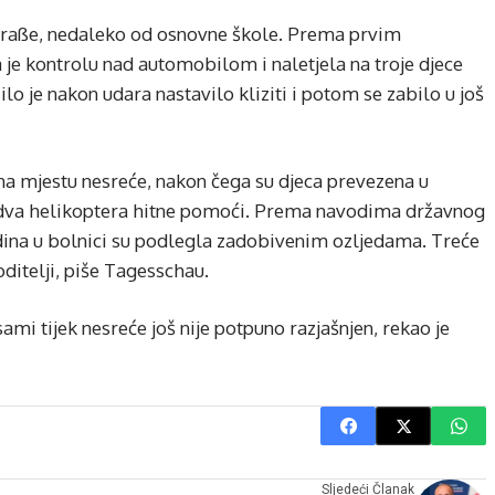
straße, nedaleko od osnovne škole. Prema prvim
 je kontrolu nad automobilom i naletjela na troje djece
ilo je nakon udara nastavilo kliziti i potom se zabilo u još
na mjestu nesreće, nakon čega su djeca prevezena u
i dva helikoptera hitne pomoći. Prema navodima državnog
odina u bolnici su podlegla zadobivenim ozljedama. Treće
roditelji, piše Tagesschau.
sami tijek nesreće još nije potpuno razjašnjen, rekao je
Sljedeći Članak