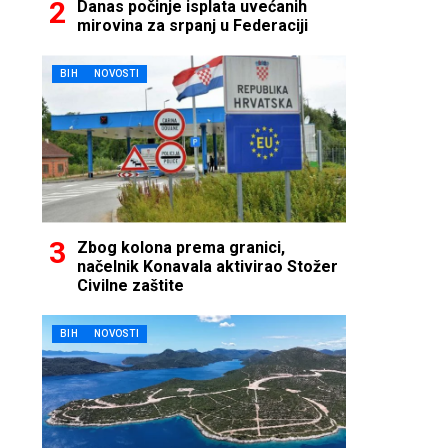
Danas počinje isplata uvećanih
mirovina za srpanj u Federaciji
BIH
NOVOSTI
Zbog kolona prema granici,
načelnik Konavala aktivirao Stožer
Civilne zaštite
BIH
NOVOSTI