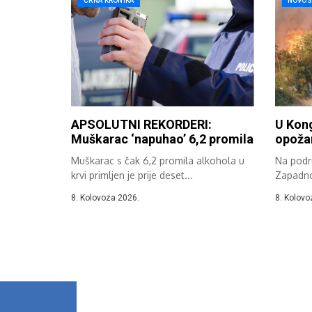
CRNA KRONIKA
NOVOS
APSOLUTNI REKORDERI:
U Kon
Muškarac ‘napuhao’ 6,2 promila
opožar
Muškarac s čak 6,2 promila alkohola u
Na podr
krvi primljen je prije deset...
Zapadno
dana zab
8. Kolovoza 2026.
8. Kolovo
otvoren