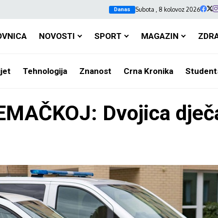
Subota , 8 kolovoz 2026
Danas
OVNICA
NOVOSTI
SPORT
MAGAZIN
ZDR
jet
Tehnologija
Znanost
Crna Kronika
Student
MAČKOJ: Dvojica dječa