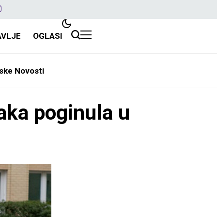
AVLJE
OGLASI
ske Novosti
ka poginula u