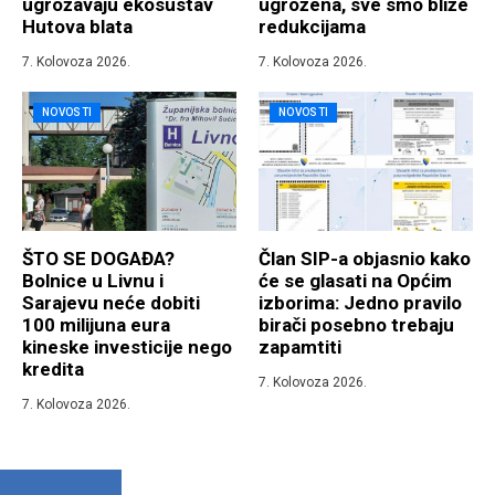
ugrožavaju ekosustav
ugrožena, sve smo bliže
Hutova blata
redukcijama
7. Kolovoza 2026.
7. Kolovoza 2026.
NOVOSTI
NOVOSTI
ŠTO SE DOGAĐA?
Član SIP-a objasnio kako
Bolnice u Livnu i
će se glasati na Općim
Sarajevu neće dobiti
izborima: Jedno pravilo
100 milijuna eura
birači posebno trebaju
kineske investicije nego
zapamtiti
kredita
7. Kolovoza 2026.
7. Kolovoza 2026.