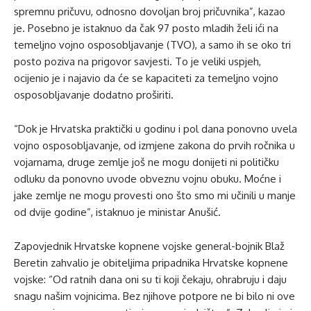
spremnu pričuvu, odnosno dovoljan broj pričuvnika”, kazao
je. Posebno je istaknuo da čak 97 posto mladih želi ići na
temeljno vojno osposobljavanje (TVO), a samo ih se oko tri
posto poziva na prigovor savjesti. To je veliki uspjeh,
ocijenio je i najavio da će se kapaciteti za temeljno vojno
osposobljavanje dodatno proširiti.
“Dok je Hrvatska praktički u godinu i pol dana ponovno uvela
vojno osposobljavanje, od izmjene zakona do prvih ročnika u
vojarnama, druge zemlje još ne mogu donijeti ni političku
odluku da ponovno uvode obveznu vojnu obuku. Moćne i
jake zemlje ne mogu provesti ono što smo mi učinili u manje
od dvije godine”, istaknuo je ministar Anušić.
Zapovjednik Hrvatske kopnene vojske general-bojnik Blaž
Beretin zahvalio je obiteljima pripadnika Hrvatske kopnene
vojske: “Od ratnih dana oni su ti koji čekaju, ohrabruju i daju
snagu našim vojnicima. Bez njihove potpore ne bi bilo ni ove