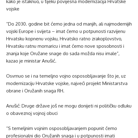
kako je istaknuo, u tijeku povijesna modernizacija Hrvatske
vojske
“Do 2030. godine bit ćemo jedna od manjih, ali najmodernijih
vojski Europe i svijeta – imat ćemo u potpunosti razvijenu
Hrvatsku kopnenu vojsku, Hrvatsko ratno zrakoplovstvo,
Hrvatsku ratnu mornaricu i imat ćemo nove sposobnosti i
znanja koje Oružane snage do sada možda nisu imale”,
kazao je ministar Anušić.
Osvrnuo se i na temeljno vojno osposobljavanje što je, uz
modernizaciju Hrvatske vojske, najveći projekt Ministarstva
obrane i Oružanih snaga RH.
Anušić: Druge države još ne mogu donijeti ni političku odluku
o obaveznoj vojnoj obuci
“S temeljnim vojnim osposobljavanjem popunit ćemo
profesionalni dio Oružanih snaga i u potpunosti imati