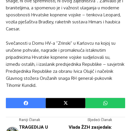
snage, ni ove spremnosti, ni ovog zajedništva”. Zahvalio je i
braniteljima, a spomenuo je i važnost ulaganja u moderne
sposobnosti Hrvatske kopnene vojske – tenkova Leopard,
vozila pješaštva Bradley, raketnih sustava Himars i haubica
Caesar.
Svečanosti u Domu HV-a ”Zrinski” u Karlovcu na kojoj su
uručene pohvale, nagrade i promaknuća istaknutim
pripadnicima Hrvatske kopnene vojske sudjelovali su,
između ostalih, i izaslanik predsjednika Republike – savjetnik
Predsjednika Republike za obranu Ivica Olujić i načelnik
Glavnog stožera Oružanih snaga RH general-pukovnik
Tihomir Kundid.
Raniji Članak
Sljedeći Članak
TRAGEDIJA U
Vlada ŽZH zasjedala: