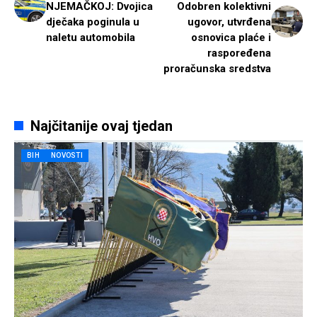
NJEMAČKOJ: Dvojica
Odobren kolektivni
dječaka poginula u
ugovor, utvrđena
naletu automobila
osnovica plaće i
raspoređena
proračunska sredstva
Najčitanije ovaj tjedan
BIH
NOVOSTI