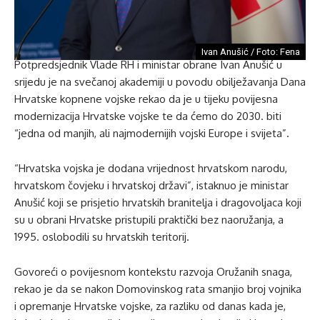
Ivan Anušić / Foto: Fena
Potpredsjednik Vlade RH i ministar obrane Ivan Anušić u
srijedu je na svečanoj akademiji u povodu obilježavanja Dana
Hrvatske kopnene vojske rekao da je u tijeku povijesna
modernizacija Hrvatske vojske te da ćemo do 2030. biti
“jedna od manjih, ali najmodernijih vojski Europe i svijeta”.
“Hrvatska vojska je dodana vrijednost hrvatskom narodu,
hrvatskom čovjeku i hrvatskoj državi”, istaknuo je ministar
Anušić koji se prisjetio hrvatskih branitelja i dragovoljaca koji
su u obrani Hrvatske pristupili praktički bez naoružanja, a
1995. oslobodili su hrvatskih teritorij.
Govoreći o povijesnom kontekstu razvoja Oružanih snaga,
rekao je da se nakon Domovinskog rata smanjio broj vojnika
i opremanje Hrvatske vojske, za razliku od danas kada je,