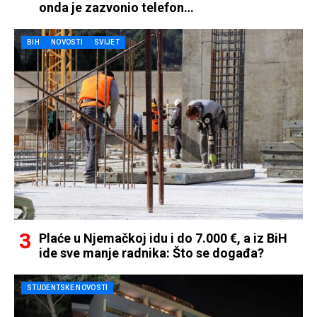
onda je zazvonio telefon…
BIH
NOVOSTI
SVIJET
Plaće u Njemačkoj idu i do 7.000 €, a iz BiH
ide sve manje radnika: Što se događa?
STUDENTSKE NOVOSTI