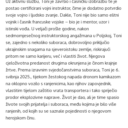
Uz aktivnu službu, Toni je završio i časničku izobrazbu te je
postao certificirani vojni instruktor, čime je dodatno potvrdio
svoje vojno i ljudsko zvanje. Dakle, Toni nije bio samo elitni
vojnik i časnik francuske vojske – bio je i mentor, uzor i
istinski vođa. U veljači prošle godine, nakon
sedmomjesečnog instruktorskog angažmana u Poljskoj, Toni
se, zajedno s nekoliko suboraca, dobrovoljno priključio
ukrajinskim snagama na sjeveroistoku zemlje, riskirajući
pritom ne samo karijeru, već i vlastiti život. Njegova
cjeloživotna predanost drugima okrunjena je činom krajnje
žrtve. Prema izravnim svjedočanstvima suboraca, Toni je 6.
svibnja 2025., tijekom žestokog napada dronom kamikazom
na oklopno vozilo s ranjenicima, kao njihov zapovjednik,
vlastitim tijelom zaštitio vrata transportera i tako spriječio
prodor eksplozivne naprave. Život je dao, ali je time spasio
živote svojih prijatelja i suboraca, među kojima je bilo više
ranjenih, od kojih su se saznale pojedinosti o njegovom
herojskom činu.