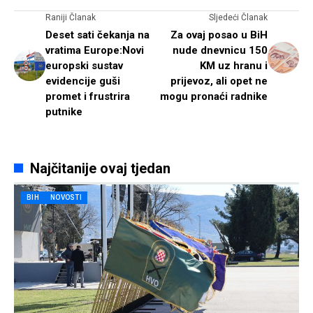
Raniji Članak
Sljedeći Članak
Deset sati čekanja na
Za ovaj posao u BiH
vratima Europe:Novi
nude dnevnicu 150
europski sustav
KM uz hranu i
evidencije guši
prijevoz, ali opet ne
promet i frustrira
mogu pronaći radnike
putnike
Najčitanije ovaj tjedan
BIH
NOVOSTI