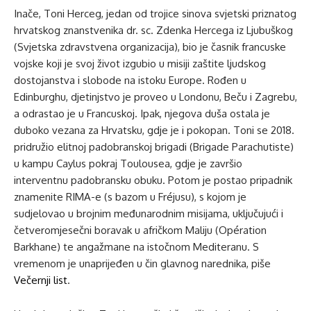
Inače, Toni Herceg, jedan od trojice sinova svjetski priznatog
hrvatskog znanstvenika dr. sc. Zdenka Hercega iz Ljubuškog
(Svjetska zdravstvena organizacija), bio je časnik francuske
vojske koji je svoj život izgubio u misiji zaštite ljudskog
dostojanstva i slobode na istoku Europe. Rođen u
Edinburghu, djetinjstvo je proveo u Londonu, Beču i Zagrebu,
a odrastao je u Francuskoj. Ipak, njegova duša ostala je
duboko vezana za Hrvatsku, gdje je i pokopan. Toni se 2018.
pridružio elitnoj padobranskoj brigadi (Brigade Parachutiste)
u kampu Caylus pokraj Toulousea, gdje je završio
interventnu padobransku obuku. Potom je postao pripadnik
znamenite RIMA-e (s bazom u Fréjusu), s kojom je
sudjelovao u brojnim međunarodnim misijama, uključujući i
četveromjesečni boravak u afričkom Maliju (Opération
Barkhane) te angažmane na istočnom Mediteranu. S
vremenom je unaprijeđen u čin glavnog narednika, piše
Večernji list
.