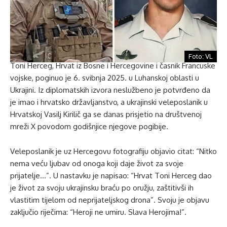
Foto: VL
Toni Herceg, Hrvat iz Bosne i Hercegovine i časnik Francuske
vojske, poginuo je 6. svibnja 2025. u Luhanskoj oblasti u
Ukrajini. Iz diplomatskih izvora neslužbeno je potvrđeno da
je imao i hrvatsko državljanstvo, a ukrajinski veleposlanik u
Hrvatskoj Vasilj Kirilič ga se danas prisjetio na društvenoj
mreži X povodom godišnjice njegove pogibije.
Veleposlanik je uz Hercegovu fotografiju objavio citat: “Nitko
nema veću ljubav od onoga koji daje život za svoje
prijatelje…”. U nastavku je napisao: “Hrvat Toni Herceg dao
je život za svoju ukrajinsku braću po oružju, zaštitivši ih
vlastitim tijelom od neprijateljskog drona”. Svoju je objavu
zaključio riječima: “Heroji ne umiru. Slava Herojima!”.