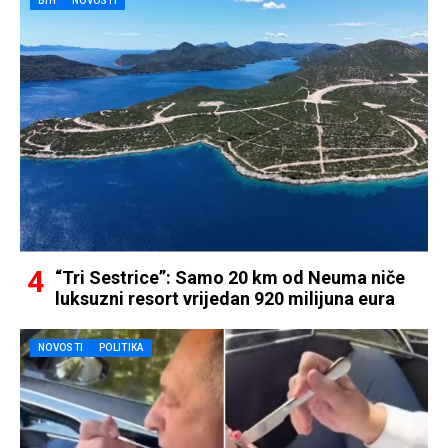
BIH
NOVOSTI
“Tri Sestrice”: Samo 20 km od Neuma niče
luksuzni resort vrijedan 920 milijuna eura
NOVOSTI
POLITIKA