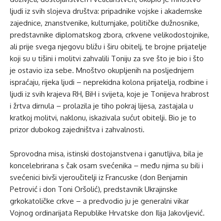
ljudi iz svih slojeva društva: pripadnike vojske i akademske
zajednice, znanstvenike, kulturnjake, političke dužnosnike,
predstavnike diplomatskog zbora, crkvene velikodostojnike,
ali prije svega njegovu bližu i širu obitelj, te brojne prijatelje
koji su u tišini i molitvi zahvalili Toniju za sve što je bio i što
je ostavio iza sebe. Mnoštvo okupljenih na posljednjem
ispraćaju, rijeka ljudi – neprekidna kolona prijatelja, rodbine i
ljudi iz svih krajeva RH, BiH i svijeta, koje je Tonijeva hrabrost
i žrtva dirnula – prolazila je tiho pokraj lijesa, zastajala u
kratkoj molitvi, naklonu, iskazivala sućut obitelji. Bio je to
prizor dubokog zajedništva i zahvalnosti.
Sprovodna misa, istinski dostojanstvena i ganutljiva, bila je
koncelebrirana s čak osam svećenika – među njima su bili i
svećenici bivši vjeroučitelji iz Francuske (don Benjamin
Petrović i don Toni Oršolić), predstavnik Ukrajinske
grkokatoličke crkve – a predvodio ju je generalni vikar
Vojnog ordinarijata Republike Hrvatske don Ilija Jakovljević.