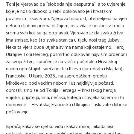
Toni je vjerovao da “sloboda nije besplatna”, a to uvjerenje,
koje je nosio duboko u sebi, oblikovano je i hrvatskim
povijesnim iskustvom. Njegova hrabrost, utemeljena na vjeri
u Boga i ljubavi prema bližnjem, ostavila je neizbrisiv trag u
srcima svih koji su ga poznavali. Vjerovao je da svaka žrtva
ima smisao, kao što svaka stanica u tijelu nosi trag ljubavi.
Neka ta vjera bude utjeha svima nama koji ostajemo. Heroj
Ukrajine Toni Herceg, posmrtno odlikovan najvišim ordenom
za svoju žrtvu, ispraćen je na vječni početak u Hrvatskoj
nakon oproštajnih svečanosti u Kijevu (katedrala i Majdan) i
Francuskoj. U lipnju 2025., na zagrebačkom groblju
Miroševac, pod vedrim nebom i uz najdirljivije počasti,
oprostili smo se od Tonija Hercega – hrvatskog heroja,
vojnika, prijatelja, sina, nećaka, kolega i čovjeka kojem su tri
domovine – Hrvatska, Francuska i Ukrajina – iskazale duboko
poštovanje.
Ispraćaj kakav se rijetko viđa i kakav mnogi nikada nisu
doživjeli, dostojanstven i veličanstven, okupio je mnoštvo