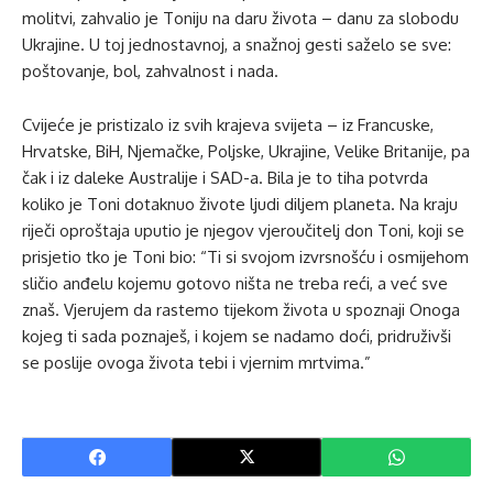
molitvi, zahvalio je Toniju na daru života – danu za slobodu
Ukrajine. U toj jednostavnoj, a snažnoj gesti saželo se sve:
poštovanje, bol, zahvalnost i nada.
Cvijeće je pristizalo iz svih krajeva svijeta – iz Francuske,
Hrvatske, BiH, Njemačke, Poljske, Ukrajine, Velike Britanije, pa
čak i iz daleke Australije i SAD-a. Bila je to tiha potvrda
koliko je Toni dotaknuo živote ljudi diljem planeta. Na kraju
riječi oproštaja uputio je njegov vjeroučitelj don Toni, koji se
prisjetio tko je Toni bio: “Ti si svojom izvrsnošću i osmijehom
sličio anđelu kojemu gotovo ništa ne treba reći, a već sve
znaš. Vjerujem da rastemo tijekom života u spoznaji Onoga
kojeg ti sada poznaješ, i kojem se nadamo doći, pridruživši
se poslije ovoga života tebi i vjernim mrtvima.”