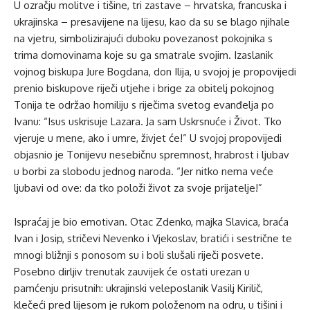
U ozračju molitve i tišine, tri zastave – hrvatska, francuska i
ukrajinska – presavijene na lijesu, kao da su se blago njihale
na vjetru, simbolizirajući duboku povezanost pokojnika s
trima domovinama koje su ga smatrale svojim. Izaslanik
vojnog biskupa Jure Bogdana, don Ilija, u svojoj je propovijedi
prenio biskupove riječi utjehe i brige za obitelj pokojnog
Tonija te održao homiliju s riječima svetog evanđelja po
Ivanu: “Isus uskrisuje Lazara. Ja sam Uskrsnuće i Život. Tko
vjeruje u mene, ako i umre, živjet će!” U svojoj propovijedi
objasnio je Tonijevu nesebičnu spremnost, hrabrost i ljubav
u borbi za slobodu jednog naroda. “Jer nitko nema veće
ljubavi od ove: da tko položi život za svoje prijatelje!”
Ispraćaj je bio emotivan. Otac Zdenko, majka Slavica, braća
Ivan i Josip, stričevi Nevenko i Vjekoslav, bratići i sestrične te
mnogi bližnji s ponosom su i boli slušali riječi posvete.
Posebno dirljiv trenutak zauvijek će ostati urezan u
pamćenju prisutnih: ukrajinski veleposlanik Vasilj Kirilič,
klečeći pred lijesom je rukom položenom na odru, u tišini i