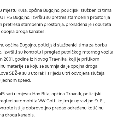
u mjestu Kula, općina Bugojno, policijski službenici tima
 i PS Bugojno, izvršili su pretres stambenih prostorija
kom pretresa stambenih prostorija, pronađena je i oduzeta
e opojna droga kanabis.
va, općina Bugojno, policijski službenici tima za borbu
 izvršili su kontrolu i pregled putničkog mtornog vozila
n 2001. godine iz Novog Travnika, koji je prilikom
nu materije za koju se sumnja da je opojna droga
ova SBŽ-a su u utorak i srijedu u tri odvojena slučaja
 u jednom speed.
45 sati u mjestu Han Bila, općina Travnik, policijski
 pregled automobila VW Golf, kojim je upravljao Đ. E.,
ontrole isti je dobrovoljno predao određenu količinu
jna droga kanabis.