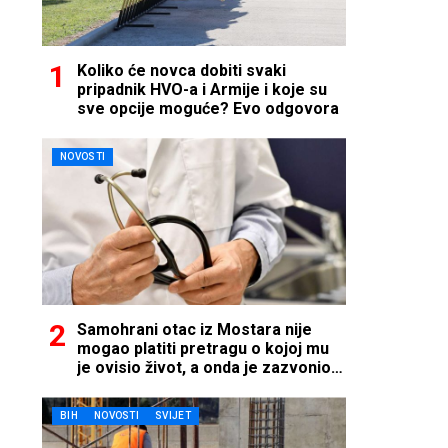
Koliko će novca dobiti svaki
pripadnik HVO-a i Armije i koje su
sve opcije moguće? Evo odgovora
NOVOSTI
Samohrani otac iz Mostara nije
mogao platiti pretragu o kojoj mu
je ovisio život, a onda je zazvonio
telefon…
BIH
NOVOSTI
SVIJET