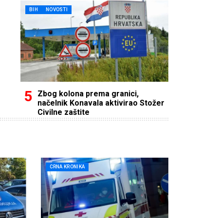
BIH
NOVOSTI
Zbog kolona prema granici,
načelnik Konavala aktivirao Stožer
Civilne zaštite
CRNA KRONIKA