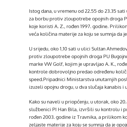
Istog dana, u vremenu od 22.55 do 23.35 sati 
za borbu protiv zloupotrebe opojnih droga PU
koje koristi A. Z., rođen 1997. godine. Prili
veća količina materije za koju se sumnja da j
U srijedu, oko 1,10 sati u ulici Sultan Ahmedo
protiv zloupotrebe opojnih droga PU Bugojno,
marke VW Golf, kojim je upravljao A. K., rođe
kontrole dobrovoljno predao određenu količi
speed.Pripadnici Ministarstva unutarnjih posl
izuzeli opojnu drogu, u dva slučaja kanabis i
Kako su naveli u priopćenju, u utorak, oko 20.
službenici PI Han Bila, izvršili su kontrolu i
rođen 2003. godine iz Travnika, a prilikom k
zeljaste materije za koju se sumnja da je opo