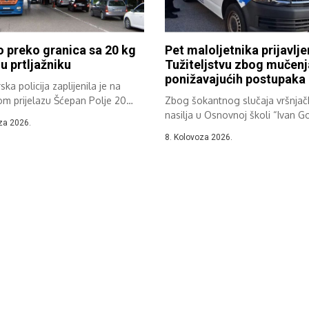
 preko granica sa 20 kg
Pet maloljetnika prijavlj
u prtljažniku
Tužiteljstvu zbog mučenj
ponižavajućih postupaka
ka policija zaplijenila je na
om prijelazu Šćepan Polje 20
Zbog šokantnog slučaja vršnja
ma marihuane...
nasilja u Osnovnoj školi “Ivan G
za 2026.
Kovačić” iz...
8. Kolovoza 2026.