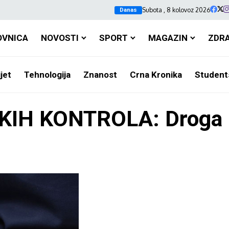
Subota , 8 kolovoz 2026
Danas
OVNICA
NOVOSTI
SPORT
MAGAZIN
ZDR
jet
Tehnologija
Znanost
Crna Kronika
Student
IH KONTROLA: Droga 