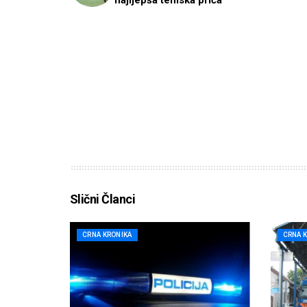
najljepša teniska priča
Slični Članci
CRNA KRONIKA
CRNA 