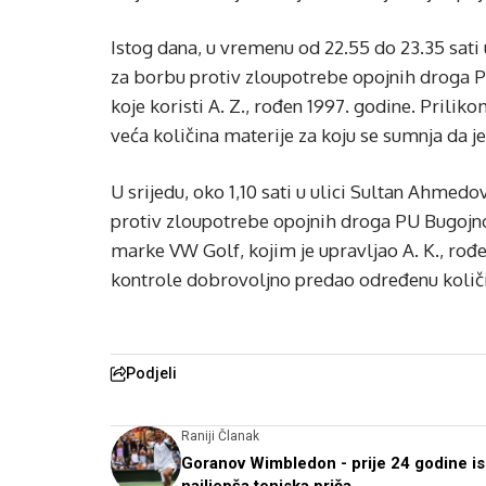
Istog dana, u vremenu od 22.55 do 23.35 sati 
za borbu protiv zloupotrebe opojnih droga PU
koje koristi A. Z., rođen 1997. godine. Prili
veća količina materije za koju se sumnja da j
U srijedu, oko 1,10 sati u ulici Sultan Ahmedo
protiv zloupotrebe opojnih droga PU Bugojno,
marke VW Golf, kojim je upravljao A. K., rođe
kontrole dobrovoljno predao određenu količi
Podjeli
Raniji Članak
Goranov Wimbledon - prije 24 godine i