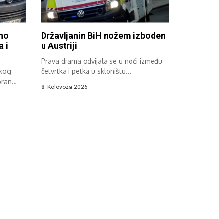
eno
Državljanin BiH nožem izboden
a i
u Austriji
Prava drama odvijala se u noći između
čkog
četvrtka i petka u skloništu...
oran
8. Kolovoza 2026.