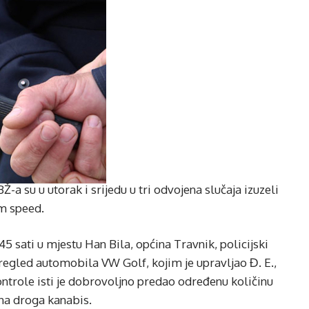
-a su u utorak i srijedu u tri odvojena slučaja izuzeli
om speed.
45 sati u mjestu Han Bila, općina Travnik, policijski
 pregled automobila VW Golf, kojim je upravljao Đ. E.,
ontrole isti je dobrovoljno predao određenu količinu
jna droga kanabis.