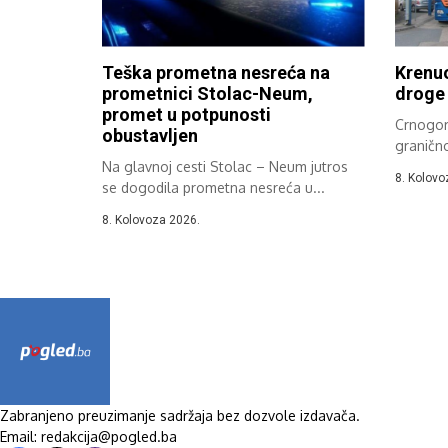
Teška prometna nesreća na
Krenuo
prometnici Stolac-Neum,
droge 
promet u potpunosti
Crnogors
obustavljen
graničn
Na glavnoj cesti Stolac – Neum jutros
kilogra
8. Kolovo
se dogodila prometna nesreća u...
8. Kolovoza 2026.
Zabranjeno preuzimanje sadržaja bez dozvole izdavača.
Email: redakcija@pogled.ba