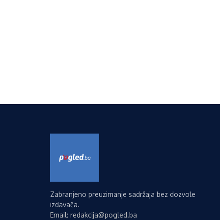
Zabranjeno preuzimanje sadržaja bez dozvole
izdavača.
Email: redakcija@pogled.ba