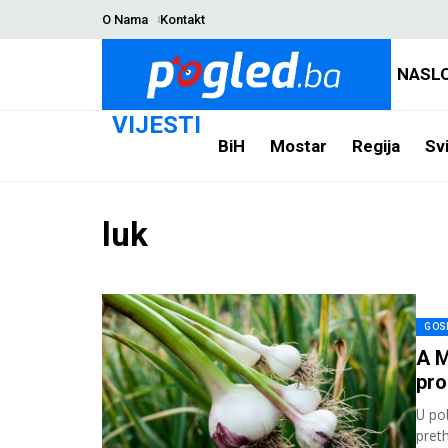
O Nama
Kontakt
NASL
VIJESTI
BiH
Mostar
Regija
Svi
luk
GOS
A 
pro
U po
pret