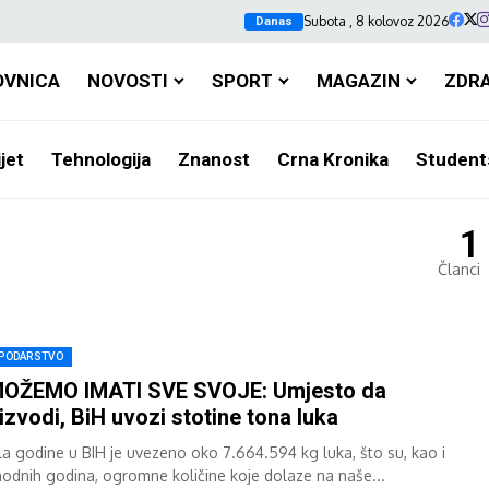
Subota , 8 kolovoz 2026
Danas
OVNICA
NOVOSTI
SPORT
MAGAZIN
ZDR
jet
Tehnologija
Znanost
Crna Kronika
Student
1
Članci
PODARSTVO
MOŽEMO IMATI SVE SVOJE: Umjesto da
izvodi, BiH uvozi stotine tona luka
la godine u BIH je uvezeno oko 7.664.594 kg luka, što su, kao i
hodnih godina, ogromne količine koje dolaze na naše...