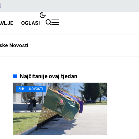
AVLJE
OGLASI
ske Novosti
Najčitanije ovaj tjedan
BIH
NOVOSTI