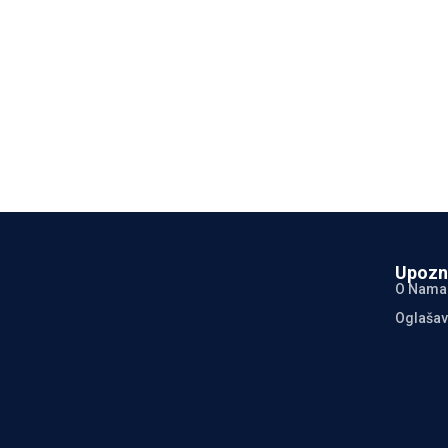
Upozn
O Nama
Oglašav