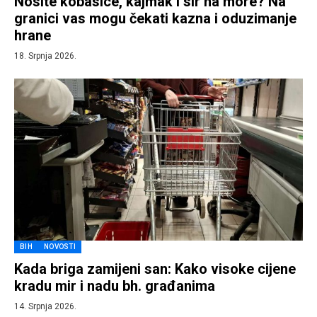
Nosite kobasice, kajmak i sir na more? Na
granici vas mogu čekati kazna i oduzimanje
hrane
18. Srpnja 2026.
BIH
NOVOSTI
Kada briga zamijeni san: Kako visoke cijene
kradu mir i nadu bh. građanima
14. Srpnja 2026.