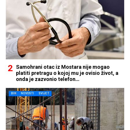
Samohrani otac iz Mostara nije mogao
platiti pretragu o kojoj mu je ovisio život, a
onda je zazvonio telefon…
BIH
NOVOSTI
SVIJET