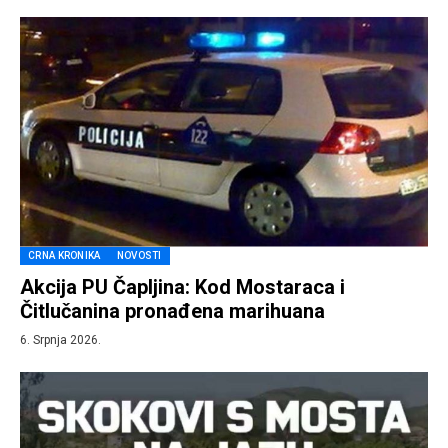
CRNA KRONIKA
NOVOSTI
Akcija PU Čapljina: Kod Mostaraca i
Čitlučanina pronađena marihuana
6. Srpnja 2026.