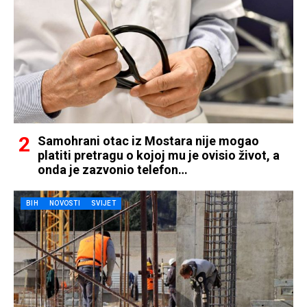
Samohrani otac iz Mostara nije mogao
platiti pretragu o kojoj mu je ovisio život, a
onda je zazvonio telefon…
BIH
NOVOSTI
SVIJET