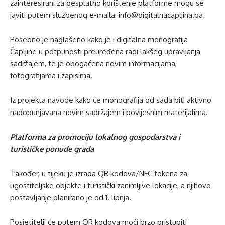
zainteresirani za besplatno korištenje platforme mogu se
javiti putem službenog e-maila: info@digitalnacapljina.ba
Posebno je naglašeno kako je i digitalna monografija
Čapljine u potpunosti preuređena radi lakšeg upravljanja
sadržajem, te je obogaćena novim informacijama,
fotografijama i zapisima.
Iz projekta navode kako će monografija od sada biti aktivno
nadopunjavana novim sadržajem i povijesnim materijalima.
Platforma za promociju lokalnog gospodarstva i
turističke ponude grada
Također, u tijeku je izrada QR kodova/NFC tokena za
ugostiteljske objekte i turistički zanimljive lokacije, a njihovo
postavljanje planirano je od 1. lipnja.
Posjetitelji će putem QR kodova moći brzo pristupiti