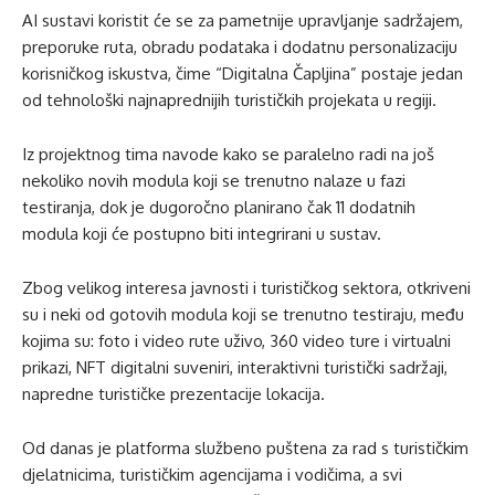
AI sustavi koristit će se za pametnije upravljanje sadržajem,
preporuke ruta, obradu podataka i dodatnu personalizaciju
korisničkog iskustva, čime “Digitalna Čapljina” postaje jedan
od tehnološki najnaprednijih turističkih projekata u regiji.
Iz projektnog tima navode kako se paralelno radi na još
nekoliko novih modula koji se trenutno nalaze u fazi
testiranja, dok je dugoročno planirano čak 11 dodatnih
modula koji će postupno biti integrirani u sustav.
Zbog velikog interesa javnosti i turističkog sektora, otkriveni
su i neki od gotovih modula koji se trenutno testiraju, među
kojima su: foto i video rute uživo, 360 video ture i virtualni
prikazi, NFT digitalni suveniri, interaktivni turistički sadržaji,
napredne turističke prezentacije lokacija.
Od danas je platforma službeno puštena za rad s turističkim
djelatnicima, turističkim agencijama i vodičima, a svi