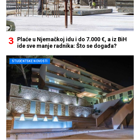
Plaće u Njemačkoj idu i do 7.000 €, a iz BiH
ide sve manje radnika: Što se događa?
STUDENTSKE NOVOSTI