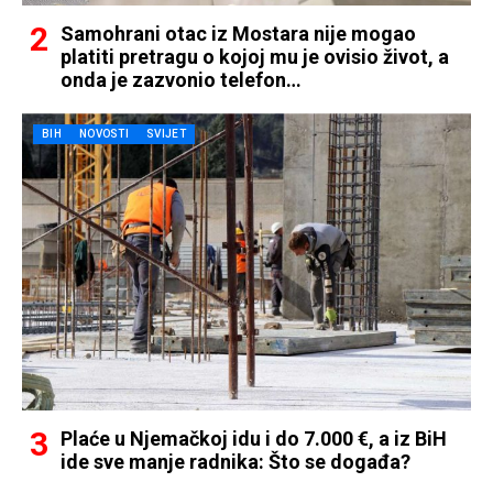
Samohrani otac iz Mostara nije mogao
platiti pretragu o kojoj mu je ovisio život, a
onda je zazvonio telefon…
BIH
NOVOSTI
SVIJET
Plaće u Njemačkoj idu i do 7.000 €, a iz BiH
ide sve manje radnika: Što se događa?