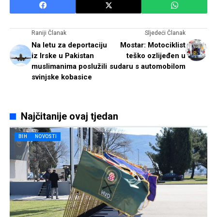
Raniji Članak
Sljedeći Članak
Na letu za deportaciju
Mostar: Motociklist
iz Irske u Pakistan
teško ozlijeđen u
muslimanima poslužili
sudaru s automobilom
svinjske kobasice
Najčitanije ovaj tjedan
BIH
NOVOSTI