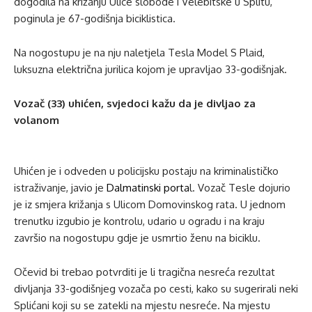
dogodila na križanju Ulice slobode i Velebitske u Splitu,
poginula je 67-godišnja biciklistica.
Na nogostupu je na nju naletjela Tesla Model S Plaid,
luksuzna električna jurilica kojom je upravljao 33-godišnjak.
Vozač (33) uhićen, svjedoci kažu da je divljao za
volanom
Uhićen je i odveden u policijsku postaju na kriminalističko
istraživanje, javio je
Dalmatinski porta
l. Vozač Tesle dojurio
je iz smjera križanja s Ulicom Domovinskog rata. U jednom
trenutku izgubio je kontrolu, udario u ogradu i na kraju
završio na nogostupu gdje je usmrtio ženu na biciklu.
Očevid bi trebao potvrditi je li tragična nesreća rezultat
divljanja 33-godišnjeg vozača po cesti, kako su sugerirali neki
Splićani koji su se zatekli na mjestu nesreće. Na mjestu