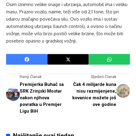
Osim iznimno velike snage i ubrzanja, automobil ima i veliku
masu. Prazno vozilo, naime, teži više od 2,1 tone, što pri
udarcu značajno povećava silu. Ovo vozilo ima i sustav
automatskog ubrzanja (launch control), a ovisno o načinu
vožnje, može vrlo brzo postići velike brzine, što može biti
posebno opasno u gradskoj vožnji.
Raniji Članak
Sljedeći Članak
Premijerka Buhač sa
Čak 4 milijarde kuna
SRK Zrinjski Mostar
nisu razmijenjene,
nakon njihova
kovanice možete još
povratka u Premijer
ove godine
Ligu BiH
Najčitanije ovaj tjedan