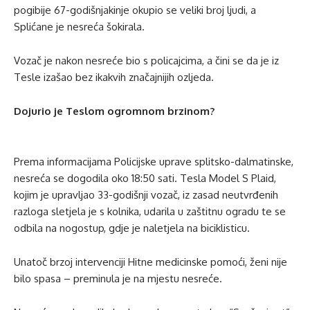
pogibije 67-godišnjakinje okupio se veliki broj ljudi, a
Splićane je nesreća šokirala.
Vozač je nakon nesreće bio s policajcima, a čini se da je iz
Tesle izašao bez ikakvih značajnijih ozljeda.
Dojurio je Teslom ogromnom brzinom?
Prema informacijama Policijske uprave splitsko-dalmatinske,
nesreća se dogodila oko 18:50 sati. Tesla Model S Plaid,
kojim je upravljao 33-godišnji vozač, iz zasad neutvrđenih
razloga sletjela je s kolnika, udarila u zaštitnu ogradu te se
odbila na nogostup, gdje je naletjela na biciklisticu.
Unatoč brzoj intervenciji Hitne medicinske pomoći, ženi nije
bilo spasa – preminula je na mjestu nesreće.