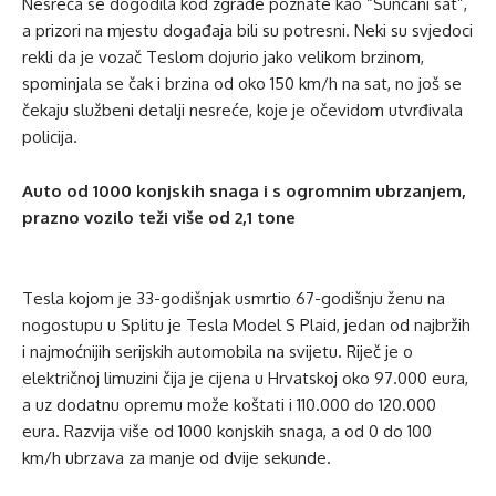
Nesreća se dogodila kod zgrade poznate kao “Sunčani sat”,
a prizori na mjestu događaja bili su potresni. Neki su svjedoci
rekli da je vozač Teslom dojurio jako velikom brzinom,
spominjala se čak i brzina od oko 150 km/h na sat, no još se
čekaju službeni detalji nesreće, koje je očevidom utvrđivala
policija.
Auto od 1000 konjskih snaga i s ogromnim ubrzanjem,
prazno vozilo teži više od 2,1 tone
Tesla kojom je 33-godišnjak usmrtio 67-godišnju ženu na
nogostupu u Splitu je Tesla Model S Plaid, jedan od najbržih
i najmoćnijih serijskih automobila na svijetu. Riječ je o
električnoj limuzini čija je cijena u Hrvatskoj oko 97.000 eura,
a uz dodatnu opremu može koštati i 110.000 do 120.000
eura. Razvija više od 1000 konjskih snaga, a od 0 do 100
km/h ubrzava za manje od dvije sekunde.