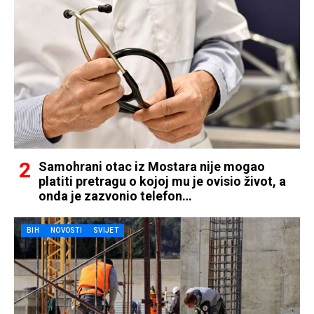
Samohrani otac iz Mostara nije mogao
platiti pretragu o kojoj mu je ovisio život, a
onda je zazvonio telefon…
BIH
NOVOSTI
SVIJET