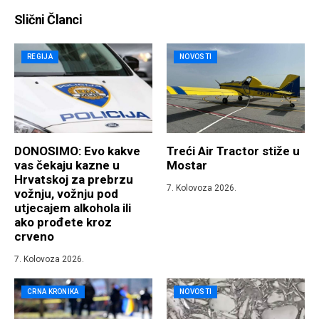
Slični Članci
REGIJA
NOVOSTI
DONOSIMO: Evo kakve
Treći Air Tractor stiže u
vas čekaju kazne u
Mostar
Hrvatskoj za prebrzu
7. Kolovoza 2026.
vožnju, vožnju pod
utjecajem alkohola ili
ako prođete kroz
crveno
7. Kolovoza 2026.
CRNA KRONIKA
NOVOSTI