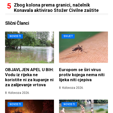
Zbog kolona prema granici, načelnik
Konavala aktivirao Stožer Civilne zaštite
Slični Članci
NOVOSTI
SVIJET
OBJAVLJEN APEL U BIH:
Europom se širi virus
Vodu iz rijeka ne
protiv kojega nema niti
koristite ni za kupanje ni
lijeka niti cjepiva
za zalijevanje vrtova
8. Kolovoza 2026.
8. Kolovoza 2026.
NOVOSTI
NOVOSTI