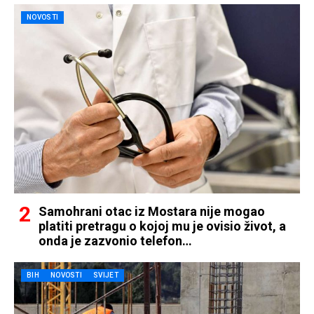
NOVOSTI
Samohrani otac iz Mostara nije mogao
platiti pretragu o kojoj mu je ovisio život, a
onda je zazvonio telefon…
BIH
NOVOSTI
SVIJET