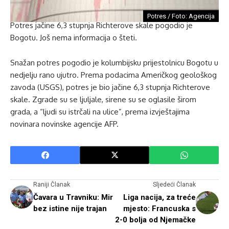
Potres / Foto: Agencija
Potres jačine 6,3 stupnja Richterove skale pogodio je
Bogotu. Još nema informacija o šteti.
Snažan potres pogodio je kolumbijsku prijestolnicu Bogotu u
nedjelju rano ujutro. Prema podacima Američkog geološkog
zavoda (USGS), potres je bio jačine 6,3 stupnja Richterove
skale. Zgrade su se ljuljale, sirene su se oglasile širom
grada, a “ljudi su istrčali na ulice”, prema izvještajima
novinara novinske agencije AFP.
Raniji Članak
Sljedeći Članak
Čavara u Travniku: Mir
Liga nacija, za treće
bez istine nije trajan
mjesto: Francuska s
2-0 bolja od Njemačke