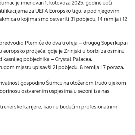
imac je imenovan 1. kolovoza 2025. godine uoči
alifikacijama za UEFA Europsku ligu, a pod njegovim
kmica u kojima smo ostvarili 31 pobjedu, 14 remija i 12
 predvodio Plemiće do dva trofeja – drugog Superkupa i
 europsko proljeće, gdje je Zrinjski u borbi za osminu
d kasnijeg pobjednika – Crystal Palacea.
ugom mjestu upisavši 21 pobjedu, 8 remija i 7 poraza.
hvalnost gospodinu Štimcu na uloženom trudu tijekom
prinosu ostvarenim uspjesima u sezoni iza nas.
 trenerske karijere, kao i u budućim profesionalnim