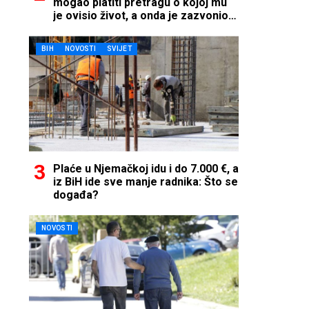
mogao platiti pretragu o kojoj mu
je ovisio život, a onda je zazvonio
telefon…
BIH
NOVOSTI
SVIJET
Plaće u Njemačkoj idu i do 7.000 €, a
iz BiH ide sve manje radnika: Što se
događa?
NOVOSTI