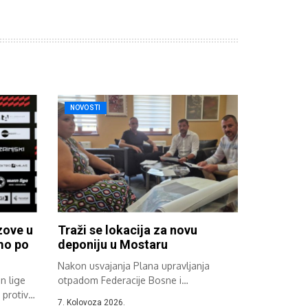
NOVOSTI
zove u
Traži se lokacija za novu
emo po
deponiju u Mostaru
Nakon usvajanja Plana upravljanja
n lige
otpadom Federacije Bosne i
protiv
Hercegovine održan je sastanak...
7. Kolovoza 2026.