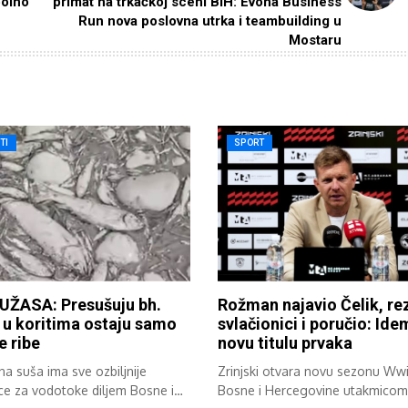
polno
primat na trkačkoj sceni BiH: Evona Business
Run nova poslovna utrka i teambuilding u
Mostaru
TI
SPORT
UŽASA: Presušuju bh.
Rožman najavio Čelik, re
, u koritima ostaju samo
svlačionici i poručio: Id
e ribe
novu titulu prvaka
a suša ima sve ozbiljnije
Zrinjski otvara novu sezonu Wwi
ce za vodotoke diljem Bosne i
Bosne i Hercegovine utakmicom 