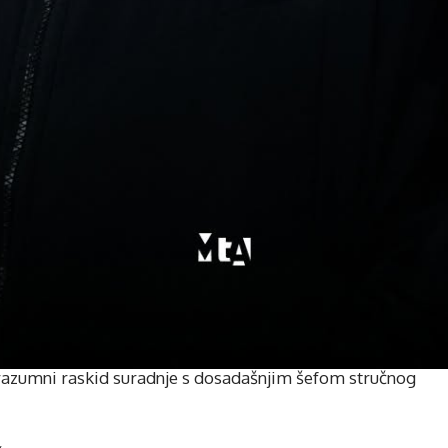
razumni raskid suradnje s dosadašnjim šefom stručnog