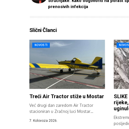
stručnjake: Kako odgovoriti na porast s
prenosivih infekcija
Slični Članci
NOVOSTI
NOVOS
Treći Air Tractor stiže u Mostar
SLIKE 
rijeke
Već drugi dan zaredom Air Tractor
uginul
stacioniran u Zračnoj luci Mostar
sudjeluje...
Ekstremn
7. Kolovoza 2026.
posljedi