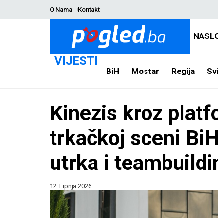
O Nama
Kontakt
NASL
VIJESTI
BiH
Mostar
Regija
Svi
Kinezis kroz plat
trkačkoj sceni Bi
utrka i teambuild
12. Lipnja 2026.