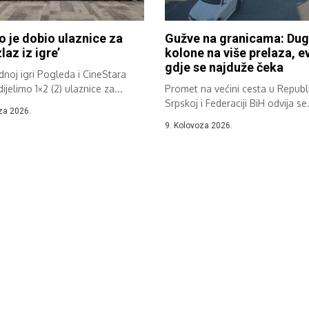
o je dobio ulaznice za
Gužve na granicama: Du
zlaz iz igre’
kolone na više prelaza, e
gdje se najduže čeka
noj igri Pogleda i CineStara
ijelimo 1×2 (2) ulaznice za...
Promet na većini cesta u Republi
Srpskoj i Federaciji BiH odvija se.
za 2026.
9. Kolovoza 2026.