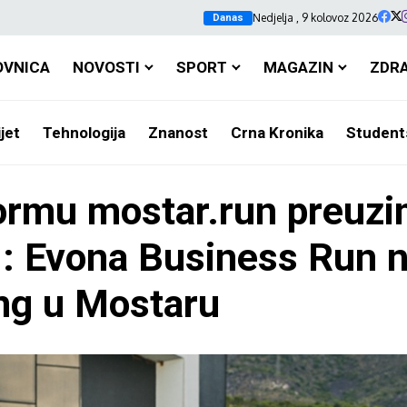
Nedjelja , 9 kolovoz 2026
Danas
OVNICA
NOVOSTI
SPORT
MAGAZIN
ZDR
jet
Tehnologija
Znanost
Crna Kronika
Student
formu mostar.run preuzi
H: Evona Business Run 
ing u Mostaru