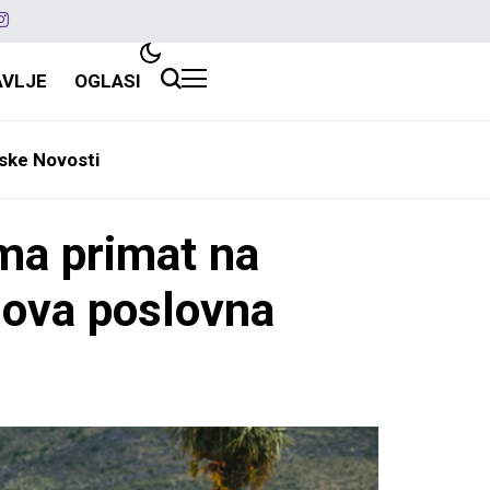
AVLJE
OGLASI
ske Novosti
ma primat na
nova poslovna