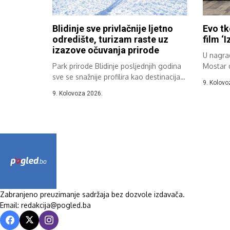
Blidinje sve privlačnije ljetno
Evo tk
odredište, turizam raste uz
film ‘I
izazove očuvanja prirode
U nagrad
Park prirode Blidinje posljednjih godina
Mostar d
sve se snažnije profilira kao destinacija
9. Kolovo
planinskog...
9. Kolovoza 2026.
Zabranjeno preuzimanje sadržaja bez dozvole izdavača.
Email: redakcija@pogled.ba