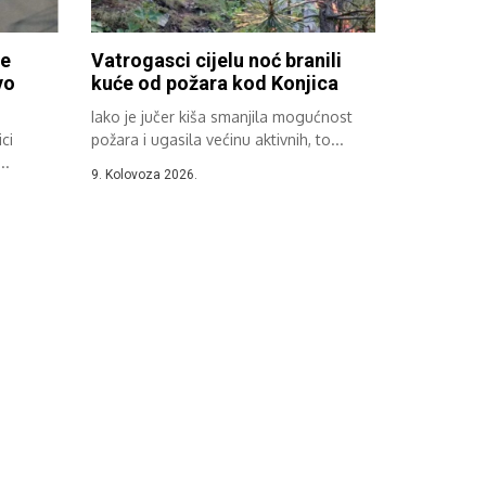
ge
Vatrogasci cijelu noć branili
vo
kuće od požara kod Konjica
Iako je jučer kiša smanjila mogućnost
ci
požara i ugasila većinu aktivnih, to...
..
9. Kolovoza 2026.