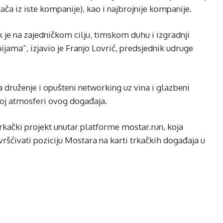
ača iz iste kompanije), kao i najbrojnije kompanije.
 je na zajedničkom cilju, timskom duhu i izgradnji
ama”, izjavio je Franjo Lovrić, predsjednik udruge
a druženje i opušteni networking uz vina i glazbeni
noj atmosferi ovog događaja.
rkački projekt unutar platforme mostar.run, koja
čvršćivati poziciju Mostara na karti trkačkih događaja u