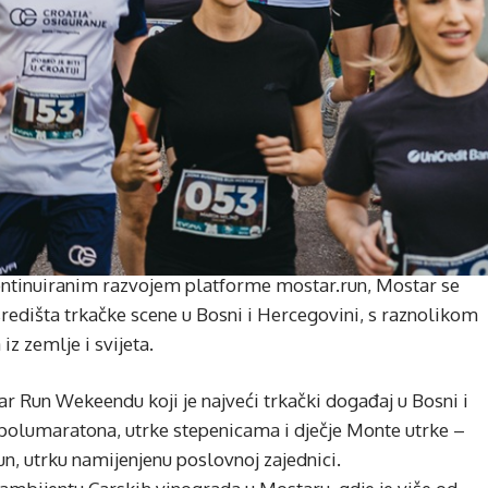
ontinuiranim razvojem platforme mostar.run, Mostar se
središta trkačke scene u Bosni i Hercegovini, s raznolikom
z zemlje i svijeta.
r Run Wekeendu koji je najveći trkački događaj u Bosni i
 polumaratona, utrke stepenicama i dječje Monte utrke –
un, utrku namijenjenu poslovnoj zajednici.