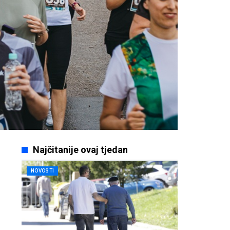
Najčitanije ovaj tjedan
NOVOSTI