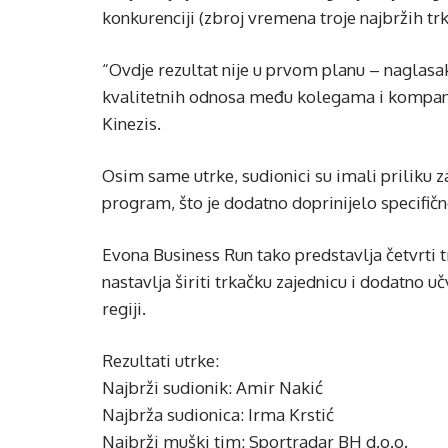
konkurenciji (zbroj vremena troje najbržih trk
“Ovdje rezultat nije u prvom planu – naglasak
kvalitetnih odnosa među kolegama i kompanij
Kinezis.
Osim same utrke, sudionici su imali priliku z
program, što je dodatno doprinijelo specifič
Evona Business Run tako predstavlja četvrti t
nastavlja širiti trkačku zajednicu i dodatno u
regiji.
Rezultati utrke:
Najbrži sudionik: Amir Nakić
Najbrža sudionica: Irma Krstić
Najbrži muški tim: Sportradar BH d.o.o.