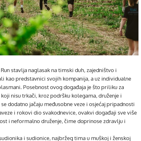
 Run stavlja naglasak na timski duh, zajedništvo i
ali kao predstavnici svojih kompanija, a uz individualne
 plasmani. Posebnost ovog događaja je što priliku za
i koji nisu trkači, kroz podršku kolegama, druženje i
 se dodatno jačaju međusobne veze i osjećaj pripadnosti
aveze i rokovi dio svakodnevice, ovakvi događaji sve više
vnost i neformalno druženje, čime doprinose zdravlju i
sudionika i sudionice, najbržeg tima u muškoj i ženskoj