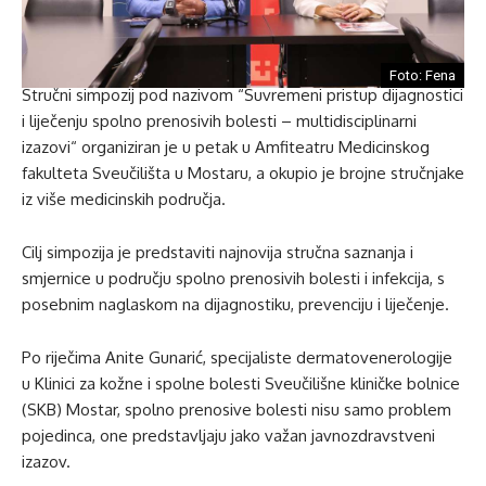
Foto: Fena
Stručni simpozij pod nazivom “Suvremeni pristup dijagnostici
i liječenju spolno prenosivih bolesti – multidisciplinarni
izazovi“ organiziran je u petak u Amfiteatru Medicinskog
fakulteta Sveučilišta u Mostaru, a okupio je brojne stručnjake
iz više medicinskih područja.
Cilj simpozija je predstaviti najnovija stručna saznanja i
smjernice u području spolno prenosivih bolesti i infekcija, s
posebnim naglaskom na dijagnostiku, prevenciju i liječenje.
Po riječima Anite Gunarić, specijaliste dermatovenerologije
u Klinici za kožne i spolne bolesti Sveučilišne kliničke bolnice
(SKB) Mostar, spolno prenosive bolesti nisu samo problem
pojedinca, one predstavljaju jako važan javnozdravstveni
izazov.