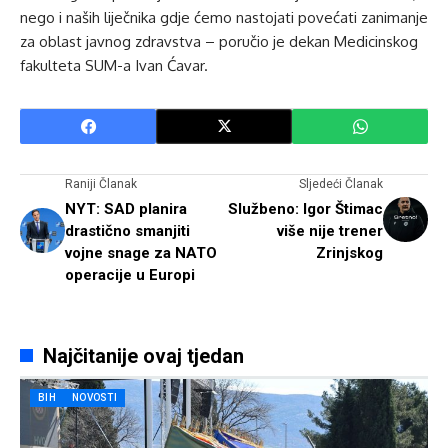
nego i naših liječnika gdje ćemo nastojati povećati zanimanje
za oblast javnog zdravstva – poručio je dekan Medicinskog
fakulteta SUM-a Ivan Ćavar.
Raniji Članak
Sljedeći Članak
NYT: SAD planira
Službeno: Igor Štimac
drastično smanjiti
više nije trener
vojne snage za NATO
Zrinjskog
operacije u Europi
Najčitanije ovaj tjedan
BIH
NOVOSTI