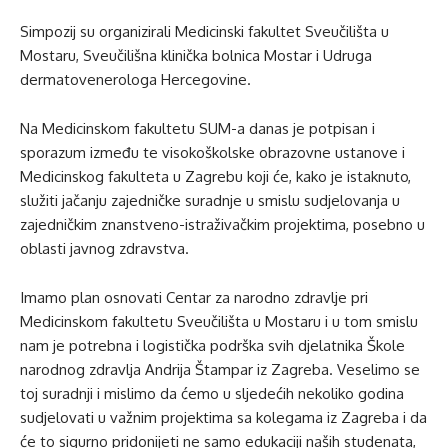
Simpozij su organizirali Medicinski fakultet Sveučilišta u
Mostaru, Sveučilišna klinička bolnica Mostar i Udruga
dermatovenerologa Hercegovine.
Na Medicinskom fakultetu SUM-a danas je potpisan i
sporazum između te visokoškolske obrazovne ustanove i
Medicinskog fakulteta u Zagrebu koji će, kako je istaknuto,
služiti jačanju zajedničke suradnje u smislu sudjelovanja u
zajedničkim znanstveno-istraživačkim projektima, posebno u
oblasti javnog zdravstva.
Imamo plan osnovati Centar za narodno zdravlje pri
Medicinskom fakultetu Sveučilišta u Mostaru i u tom smislu
nam je potrebna i logistička podrška svih djelatnika Škole
narodnog zdravlja Andrija Štampar iz Zagreba. Veselimo se
toj suradnji i mislimo da ćemo u sljedećih nekoliko godina
sudjelovati u važnim projektima sa kolegama iz Zagreba i da
će to sigurno pridonijeti ne samo edukaciji naših studenata,