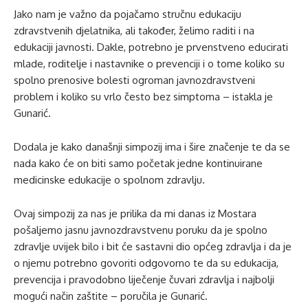
Jako nam je važno da pojačamo stručnu edukaciju
zdravstvenih djelatnika, ali također, želimo raditi i na
edukaciji javnosti. Dakle, potrebno je prvenstveno educirati
mlade, roditelje i nastavnike o prevenciji i o tome koliko su
spolno prenosive bolesti ogroman javnozdravstveni
problem i koliko su vrlo često bez simptoma – istakla je
Gunarić.
Dodala je kako današnji simpozij ima i šire značenje te da se
nada kako će on biti samo početak jedne kontinuirane
medicinske edukacije o spolnom zdravlju.
Ovaj simpozij za nas je prilika da mi danas iz Mostara
pošaljemo jasnu javnozdravstvenu poruku da je spolno
zdravlje uvijek bilo i bit će sastavni dio općeg zdravlja i da je
o njemu potrebno govoriti odgovorno te da su edukacija,
prevencija i pravodobno liječenje čuvari zdravlja i najbolji
mogući način zaštite – poručila je Gunarić.