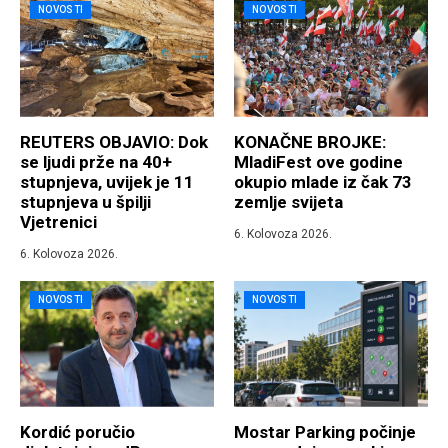
NOVOSTI
NOVOSTI
REUTERS OBJAVIO: Dok
KONAČNE BROJKE:
se ljudi prže na 40+
MladiFest ove godine
stupnjeva, uvijek je 11
okupio mlade iz čak 73
stupnjeva u špilji
zemlje svijeta
Vjetrenici
6. Kolovoza 2026.
6. Kolovoza 2026.
NOVOSTI
NOVOSTI
Kordić poručio
Mostar Parking počinje