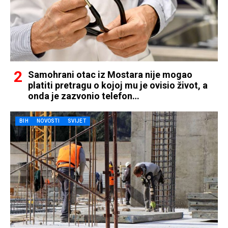
Samohrani otac iz Mostara nije mogao
platiti pretragu o kojoj mu je ovisio život, a
onda je zazvonio telefon…
BIH
NOVOSTI
SVIJET