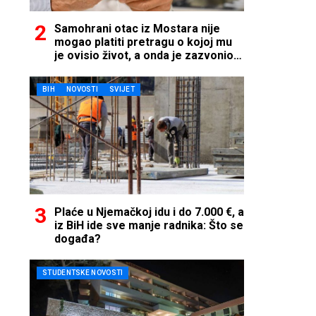
Samohrani otac iz Mostara nije
mogao platiti pretragu o kojoj mu
je ovisio život, a onda je zazvonio
telefon…
BIH
NOVOSTI
SVIJET
Plaće u Njemačkoj idu i do 7.000 €, a
iz BiH ide sve manje radnika: Što se
događa?
STUDENTSKE NOVOSTI