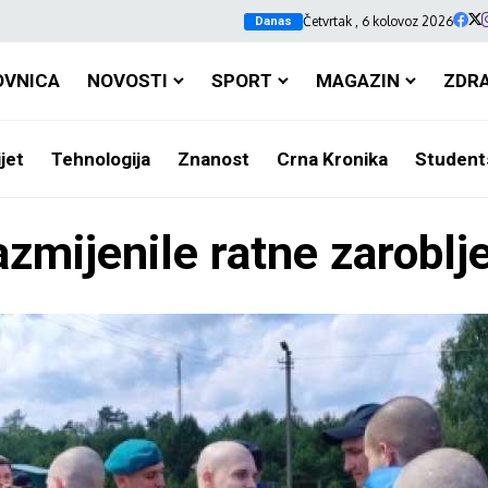
Četvrtak , 6 kolovoz 2026
Danas
OVNICA
NOVOSTI
SPORT
MAGAZIN
ZDR
jet
Tehnologija
Znanost
Crna Kronika
Student
razmijenile ratne zaroblj