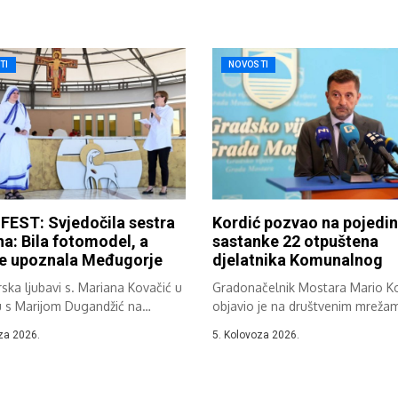
TI
NOVOSTI
FEST: Svjedočila sestra
Kordić pozvao na pojedi
a: Bila fotomodel, a
sastanke 22 otpuštena
je upoznala Međugorje
djelatnika Komunalnog
ska ljubavi s. Mariana Kovačić u
Gradonačelnik Mostara Mario Ko
u s Marijom Dugandžić na
objavio je na društvenim mreža
...
informaciju koju prenosimo...
za 2026.
5. Kolovoza 2026.