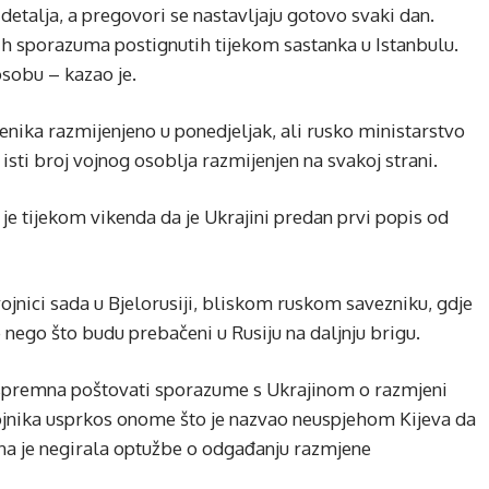
 detalja, a pregovori se nastavljaju gotovo svaki dan.
sporazuma postignutih tijekom sastanka u Istanbulu.
sobu – kazao je.
jenika razmijenjeno u ponedjeljak, ali rusko ministarstvo
isti broj vojnog osoblja razmijenjen na svakoj strani.
e tijekom vikenda da je Ukrajini predan prvi popis od
vojnici sada u Bjelorusiji, bliskom ruskom savezniku, gdje
nego što budu prebačeni u Rusiju na daljnju brigu.
ja spremna poštovati sporazume s Ukrajinom o razmjeni
 vojnika usprkos onome što je nazvao neuspjehom Kijeva da
ina je negirala optužbe o odgađanju razmjene