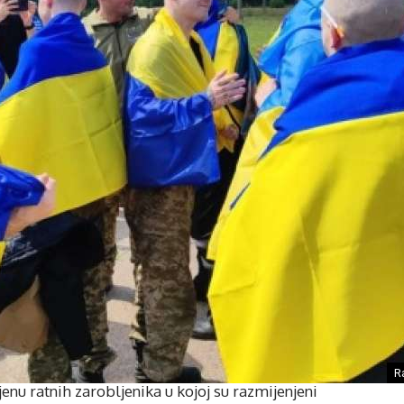
R
jenu ratnih zarobljenika u kojoj su razmijenjeni