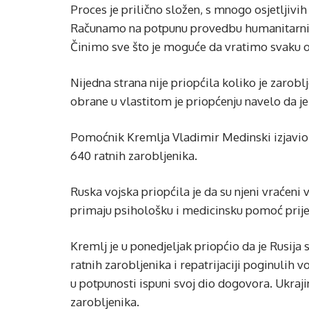
Proces je prilično složen, s mnogo osjetljivih
Računamo na potpunu provedbu humanitarnih 
Činimo sve što je moguće da vratimo svaku o
Nijedna strana nije priopćila koliko je zarobl
obrane u vlastitom je priopćenju navelo da je 
Pomoćnik Kremlja Vladimir Medinski izjavio j
640 ratnih zarobljenika.
Ruska vojska priopćila je da su njeni vraćeni 
primaju psihološku i medicinsku pomoć prije 
Kremlj je u ponedjeljak priopćio da je Rusi
ratnih zarobljenika i repatrijaciji poginulih
u potpunosti ispuni svoj dio dogovora. Ukraj
zarobljenika.