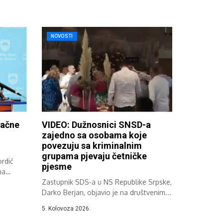
NOVOSTI
načne
VIDEO: Dužnosnici SNSD-a
zajedno sa osobama koje
povezuju sa kriminalnim
grupama pjevaju četničke
rdić
pjesme
ma
Zastupnik SDS-a u NS Republike Srpske,
Darko Berjan, objavio je na društvenim...
5. Kolovoza 2026.