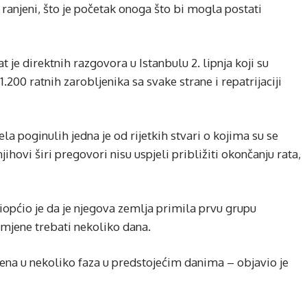
 ranjeni, što je početak onoga što bi mogla postati
t je direktnih razgovora u Istanbulu 2. lipnja koji su
200 ratnih zarobljenika sa svake strane i repatrijaciji
jela poginulih jedna je od rijetkih stvari o kojima su se
jihovi širi pregovori nisu uspjeli približiti okončanju rata,
iopćio je da je njegova zemlja primila prvu grupu
azmjene trebati nekoliko dana.
ena u nekoliko faza u predstojećim danima – objavio je