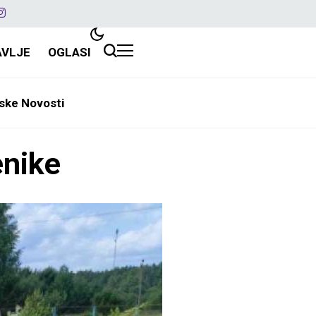
AVLJE
OGLASI
ske Novosti
enike