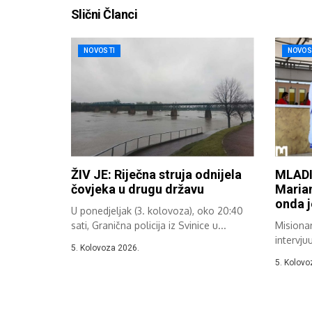
Slični Članci
NOVOSTI
NOVOS
ŽIV JE: Riječna struja odnijela
MLADI
čovjeka u drugu državu
Marian
onda 
U ponedjeljak (3. kolovoza), oko 20:40
sati, Granična policija iz Svinice u...
Misionar
intervju
5. Kolovoza 2026.
vanjskom
5. Kolovo