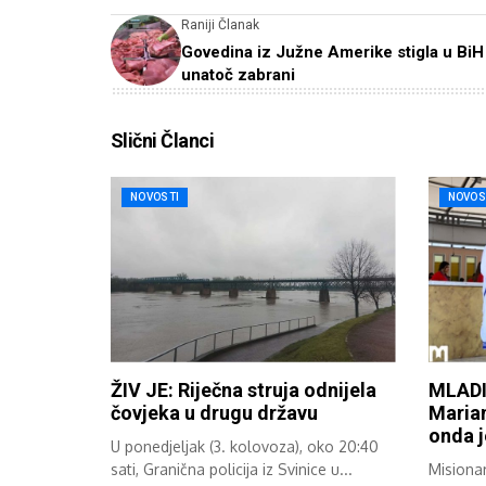
Raniji Članak
Govedina iz Južne Amerike stigla u BiH
unatoč zabrani
Slični Članci
NOVOSTI
NOVOS
ŽIV JE: Riječna struja odnijela
MLADI
čovjeka u drugu državu
Marian
onda 
U ponedjeljak (3. kolovoza), oko 20:40
sati, Granična policija iz Svinice u...
Misionar