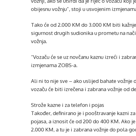
vožnji, ako se utvrdi da je riječ o vozaču koj
obijesnu vožnju”, stoji u usvojenim izmjena
Tako će od 2.000 KM do 3.000 KM biti kažnje
sigurnost drugih sudionika u prometu na nači
vožnja.
“Vozaču će se uz novčanu kaznu izreći i zabra
izmjenama ZOBS-a.
Ali ni to nije sve – ako uslijed bahate vožnj
vozaču će biti izrečena i zabrana vožnje od de
Strože kazne i za telefon i pojas
Također, definirano je i pooštravanje kazni z
pojasa, a iznosit će od 200 do 400 KM. Ako j
2.000 KM, a tu je i zabrana vožnje do pola go