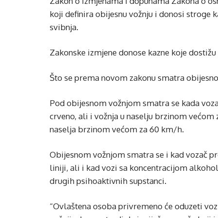
Zakon o izmjenama i dopunama Zakona o osn
koji definira obijesnu vožnju i donosi stroge 
svibnja.
Zakonske izmjene donose kazne koje dostižu 
Što se prema novom zakonu smatra obijes
Pod obijesnom vožnjom smatra se kada vozač
crveno, ali i vožnja u naselju brzinom većom
naselja brzinom većom za 60 km/h.
Obijesnom vožnjom smatra se i kad vozač pret
liniji, ali i kad vozi sa koncentracijom alkoh
drugih psihoaktivnih supstanci.
“Ovlaštena osoba privremeno će oduzeti vozil