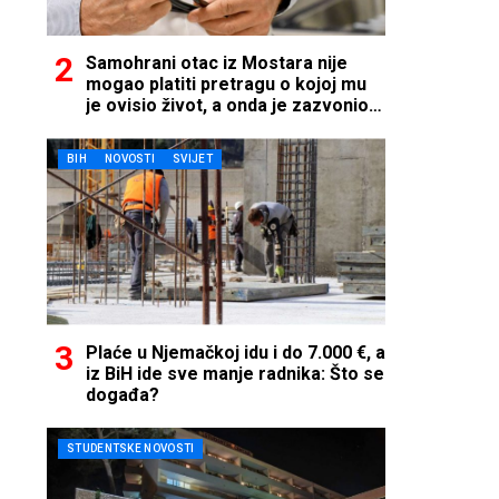
Samohrani otac iz Mostara nije
mogao platiti pretragu o kojoj mu
je ovisio život, a onda je zazvonio
telefon…
BIH
NOVOSTI
SVIJET
Plaće u Njemačkoj idu i do 7.000 €, a
iz BiH ide sve manje radnika: Što se
događa?
STUDENTSKE NOVOSTI