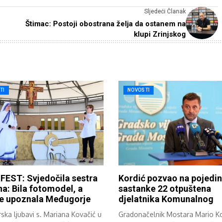
Sljedeći Članak
Štimac: Postoji obostrana želja da ostanem na
klupi Zrinjskog
TI
NOVOSTI
FEST: Svjedočila sestra
Kordić pozvao na pojedi
a: Bila fotomodel, a
sastanke 22 otpuštena
je upoznala Međugorje
djelatnika Komunalnog
ska ljubavi s. Mariana Kovačić u
Gradonačelnik Mostara Mario Ko