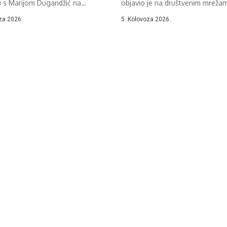
u s Marijom Dugandžić na
objavio je na društvenim mreža
...
informaciju koju prenosimo...
za 2026.
5. Kolovoza 2026.