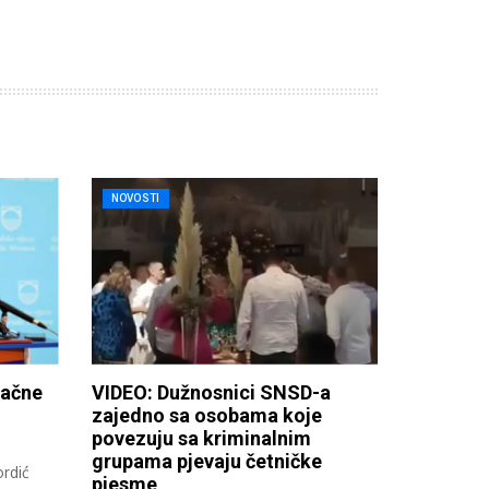
NOVOSTI
načne
VIDEO: Dužnosnici SNSD-a
zajedno sa osobama koje
povezuju sa kriminalnim
grupama pjevaju četničke
rdić
pjesme