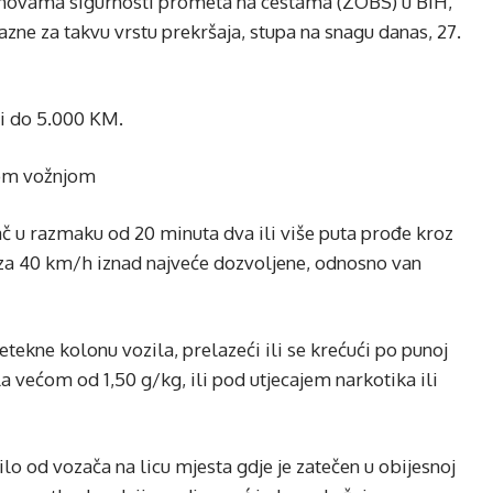
ovama sigurnosti prometa na cestama (ZOBS) u BiH,
kazne za takvu vrstu prekršaja, stupa na snagu danas, 27.
i do 5.000 KM.
nom vožnjom
 u razmaku od 20 minuta dva ili više puta prođe kroz
 za 40 km/h iznad najveće dozvoljene, odnosno van
ekne kolonu vozila, prelazeći ili se krećući po punoj
ola većom od 1,50 g/kg, ili pod utjecajem narkotika ili
o od vozača na licu mjesta gdje je zatečen u obijesnoj