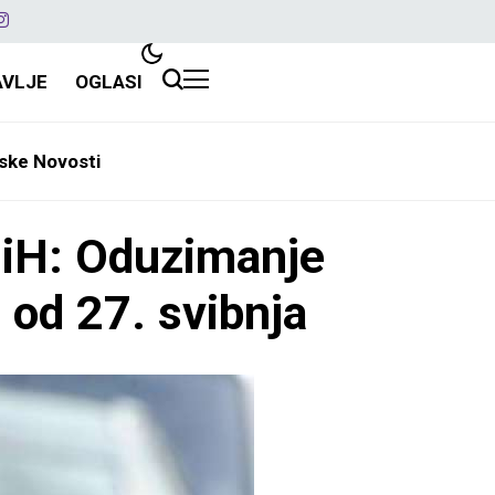
AVLJE
OGLASI
ske Novosti
H: Oduzimanje
 od 27. svibnja