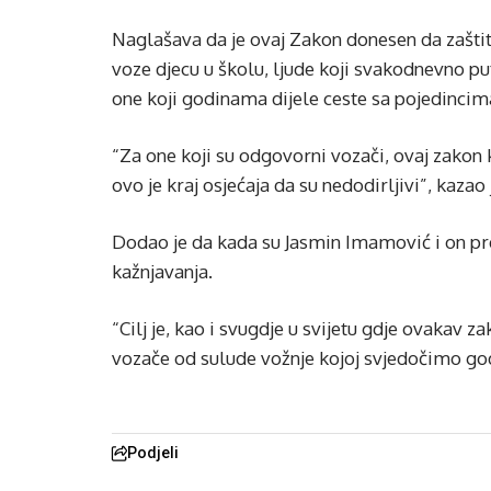
Naglašava da je ovaj Zakon donesen da zaštiti
voze djecu u školu, ljude koji svakodnevno put
one koji godinama dijele ceste sa pojedincima
“Za one koji su odgovorni vozači, ovaj zakon k
ovo je kraj osjećaja da su nedodirljivi”, kaza
Dodao je da kada su Jasmin Imamović i on pred
kažnjavanja.
“Cilj je, kao i svugdje u svijetu gdje ovakav z
vozače od sulude vožnje kojoj svjedočimo go
Podjeli