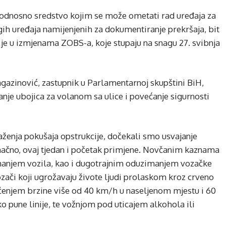
j, odnosno sredstvo kojim se može ometati rad uređaja za
gih uređaja namijenjenih za dokumentiranje prekršaja, bit
e u izmjenama ZOBS-a, koje stupaju na snagu 27. svibnja
zinović, zastupnik u Parlamentarnoj skupštini BiH,
janje ubojica za volanom sa ulice i povećanje sigurnosti
ženja pokušaja opstrukcije, dočekali smo usvajanje
načno, ovaj tjedan i početak primjene. Novčanim kaznama
manjem vozila, kao i dugotrajnim oduzimanjem vozačke
ozači koji ugrožavaju živote ljudi prolaskom kroz crveno
ačenjem brzine više od 40 km/h u naseljenom mjestu i 60
o pune linije, te vožnjom pod uticajem alkohola ili