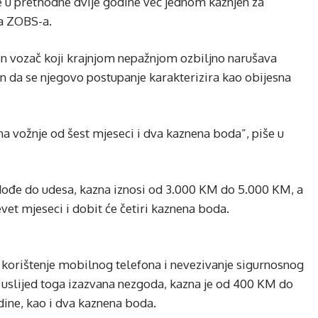
i je u prethodne dvije godine već jednom kažnjen za
ma ZOBS-a.
n vozač koji krajnjom nepažnjom ozbiljno narušava
n da se njegovo postupanje karakterizira kao obijesna
na vožnje od šest mjeseci i dva kaznena boda”, piše u
e dođe do udesa, kazna iznosi od 3.000 KM do 5.000 KM, a
vet mjeseci i dobit će četiri kaznena boda.
a korištenje mobilnog telefona i nevezivanje sigurnosnog
e uslijed toga izazvana nezgoda, kazna je od 400 KM do
dine, kao i dva kaznena boda.