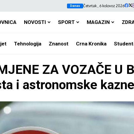
Četvrtak , 6 kolovoz 2026
Danas
OVNICA
NOVOSTI
SPORT
MAGAZIN
ZDR
jet
Tehnologija
Znanost
Crna Kronika
Student
JENE ZA VOZAČE U Bi
sta i astronomske kazne