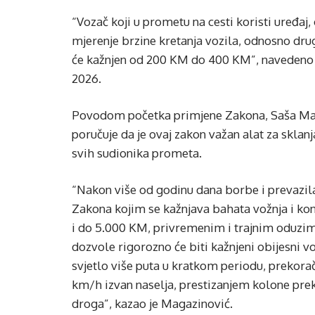
“Vozač koji u prometu na cesti koristi uređa
mjerenje brzine kretanja vozila, odnosno dru
će kažnjen od 200 KM do 400 KM”, navedeno j
2026.
Povodom početka primjene Zakona, Saša Maga
poručuje da je ovaj zakon važan alat za sklan
svih sudionika prometa.
“Nakon više od godinu dana borbe i prevazila
Zakona kojim se kažnjava bahata vožnja i ko
i do 5.000 KM, privremenim i trajnim oduzi
dozvole rigorozno će biti kažnjeni obijesni v
svjetlo više puta u kratkom periodu, prekor
km/h izvan naselja, prestizanjem kolone prek
droga”, kazao je Magazinović.