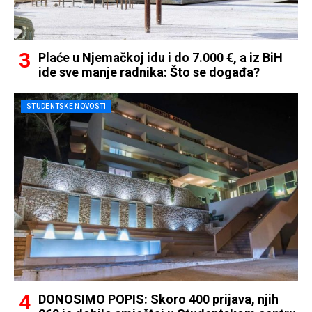
Plaće u Njemačkoj idu i do 7.000 €, a iz BiH
ide sve manje radnika: Što se događa?
STUDENTSKE NOVOSTI
DONOSIMO POPIS: Skoro 400 prijava, njih