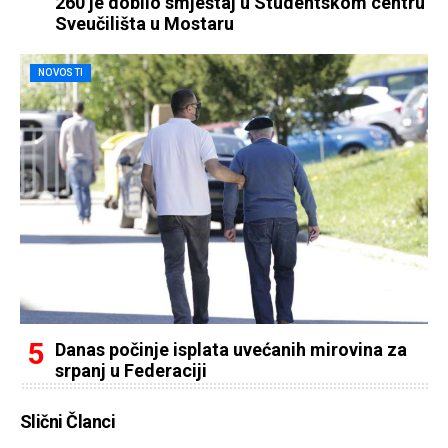
260 je dobilo smještaj u Studentskom centru
Sveučilišta u Mostaru
NOVOSTI
Danas počinje isplata uvećanih mirovina za
srpanj u Federaciji
Slični Članci