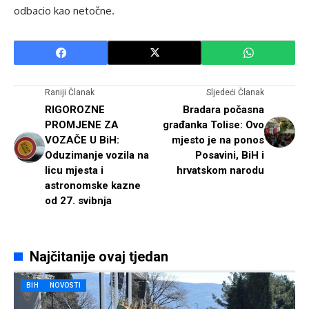
odbacio kao netočne.
Raniji Članak
Sljedeći Članak
RIGOROZNE
Bradara počasna
PROMJENE ZA
građanka Tolise: Ovo
VOZAČE U BiH:
mjesto je na ponos
Oduzimanje vozila na
Posavini, BiH i
licu mjesta i
hrvatskom narodu
astronomske kazne
od 27. svibnja
Najčitanije ovaj tjedan
BIH
NOVOSTI