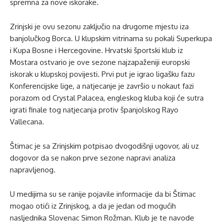
spremna za nove iskorake.
Zrinjski je ovu sezonu zaključio na drugome mjestu iza
banjolučkog Borca. U klupskim vitrinama su pokali Superkupa
i Kupa Bosne i Hercegovine. Hrvatski športski klub iz
Mostara ostvario je ove sezone najzapaženiji europski
iskorak u klupskoj povijesti. Prvi put je igrao ligašku fazu
Konferencijske lige, a natjecanje je završio u nokaut fazi
porazom od Crystal Palacea, engleskog kluba koji će sutra
igrati finale tog natjecanja protiv španjolskog Rayo
Vallecana.
Štimac je sa Zrinjskim potpisao dvogodišnji ugovor, ali uz
dogovor da se nakon prve sezone napravi analiza
napravljenog.
U medijima su se ranije pojavile informacije da bi Štimac
mogao otići iz Zrinjskog, a da je jedan od mogućih
nasljednika Slovenac Simon Rožman. Klub je te navode