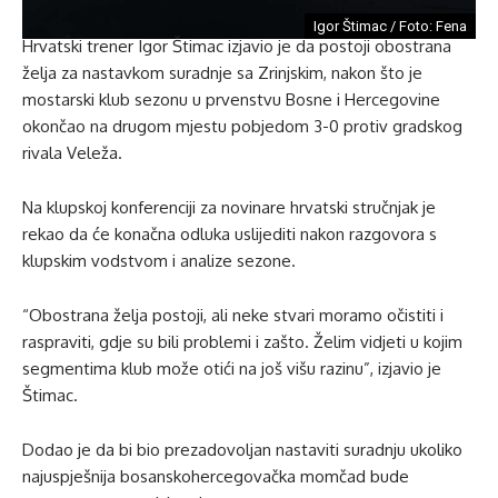
Igor Štimac / Foto: Fena
Hrvatski trener Igor Štimac izjavio je da postoji obostrana
želja za nastavkom suradnje sa Zrinjskim, nakon što je
mostarski klub sezonu u prvenstvu Bosne i Hercegovine
okončao na drugom mjestu pobjedom 3-0 protiv gradskog
rivala Veleža.
Na klupskoj konferenciji za novinare hrvatski stručnjak je
rekao da će konačna odluka uslijediti nakon razgovora s
klupskim vodstvom i analize sezone.
“Obostrana želja postoji, ali neke stvari moramo očistiti i
raspraviti, gdje su bili problemi i zašto. Želim vidjeti u kojim
segmentima klub može otići na još višu razinu”, izjavio je
Štimac.
Dodao je da bi bio prezadovoljan nastaviti suradnju ukoliko
najuspješnija bosanskohercegovačka momčad bude