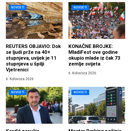
NOVOSTI
NOVOSTI
REUTERS OBJAVIO: Dok
KONAČNE BROJKE:
se ljudi prže na 40+
MladiFest ove godine
stupnjeva, uvijek je 11
okupio mlade iz čak 73
stupnjeva u špilji
zemlje svijeta
Vjetrenici
6. Kolovoza 2026.
6. Kolovoza 2026.
NOVOSTI
NOVOSTI