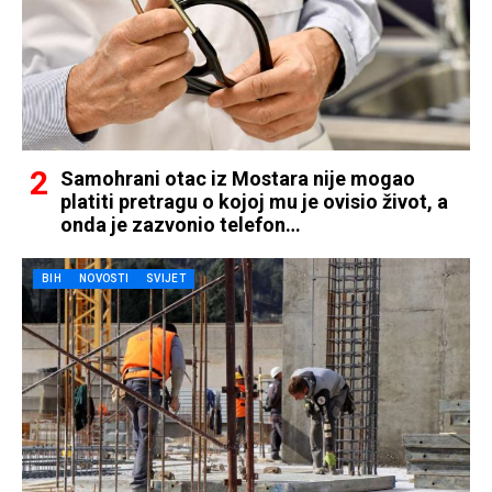
Samohrani otac iz Mostara nije mogao
platiti pretragu o kojoj mu je ovisio život, a
onda je zazvonio telefon…
BIH
NOVOSTI
SVIJET