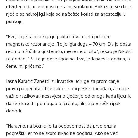
utvrđeno da u jetri nosi metalnu strukturu. Pokazalo se da je
riječ o spinalnoj igli koja se najčešće koristi za anesteziju ili
punkciju.
“Evo, to je ta igla koja je pukla u dva dijela prilikom
magnetske rezonancije. To je igla duga 4,70 cm. Da je došla
recimo u žuč ili u gušteraču, mene ne bi bilo”, rekao je Nikolić
te dodao: “Pa to je deset godina. Evo, jedanaesta godina, o
čemu mi pričamo.”
Jasna Karačić Zanetti iz Hrvatske udruge za promicanje
prava pacijenata ističe kako se pogreške događaju, ali da je
važno razlikovati nesavjesno liječenje od onoga kada liječnik
da sve kako bi pomogao pacijentu, ali se pogreška ipak
dogodi.
“Naravno, na bolnici je ta odgovornost da prvo prizna
pogrešku jer to se skoro nikad ne događa. Ako se već