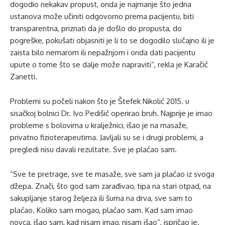
dogodio nekakav propust, onda je najmanje što jedna
ustanova može učiniti odgovorno prema pacijentu, biti
transparentna, priznati da je došlo do propusta, do
pogreške, pokušati objasniti je li to se dogodilo slučajno ili je
zaista bilo nemarom ili nepažnjom i onda dati pacijentu
upute o tome što se dalje može napraviti”, rekla je Karačić
Zanetti.
Problemi su počeli nakon što je Štefek Nikolić 2015. u
sisačkoj bolnici Dr. Ivo Pedišić operirao bruh. Najprije je imao
probleme s bolovima u kralježnici, išao je na masaže,
privatno fizioterapeutima. Javljali su se i drugi problemi, a
pregledi nisu davali rezultate. Sve je plaćao sam.
“Sve te pretrage, sve te masaže, sve sam ja plaćao iz svoga
džepa. Znači, što god sam zarađivao, tipa na stari otpad, na
sakupljanje starog željeza ili šuma na drva, sve sam to
plaćao. Koliko sam mogao, plaćao sam. Kad sam imao
novca, išao sam, kad nisam imao, nisam išao”, ispričao je.