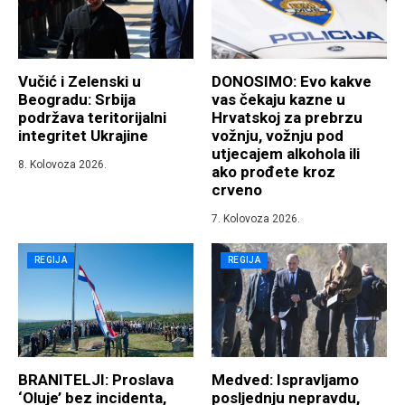
Vučić i Zelenski u
DONOSIMO: Evo kakve
Beogradu: Srbija
vas čekaju kazne u
podržava teritorijalni
Hrvatskoj za prebrzu
integritet Ukrajine
vožnju, vožnju pod
utjecajem alkohola ili
8. Kolovoza 2026.
ako prođete kroz
crveno
7. Kolovoza 2026.
REGIJA
REGIJA
BRANITELJI: Proslava
Medved: Ispravljamo
‘Oluje’ bez incidenta,
posljednju nepravdu,