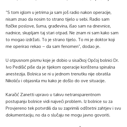
“S tom iglom u jetrima ja sam još radio nakon operacije,
nisam znao da nosim to strano tijelo u sebi. Radio sam
fizičke poslove, šuma, građevina, išao sam na dnevnice,
nadnice, skupljam taj stari otpad. Ne znam ni sam kako sam
to mogao izdržati. To je strano tijelo. To mi je doktor koji
me operirao rekao – da sam fenomen”, dodao je.
U otpusnom pismu koje je dobio u sisačkoj Općoj bolnici Dr.
Ivo Pedišić piše da je tijekom operacije korištena spinalna
anestezija. Bolnica se ni u jednom trenutku nije obratila
Nikoliću i objasnila mu kako je došlo do ove situacije.
Karačić Zanetti upravo u takvu netransparentnom
postupanju bolnice vidi najveći problem. Iz bolnice su za
Provjereno tek potvrdili da su zaprimili odštetni zahtjev i svu
dokumentaciju, no da o slučaju ne mogu javno govoriti.