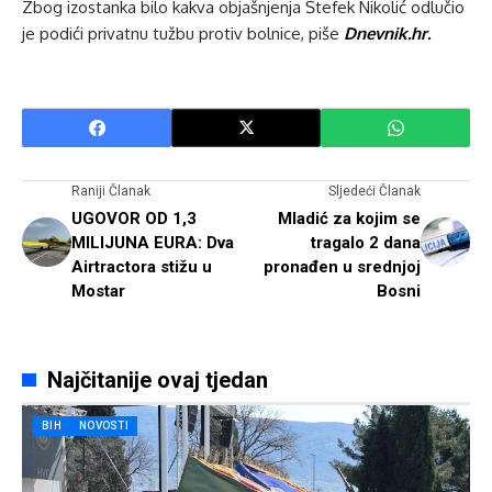
Zbog izostanka bilo kakva objašnjenja Štefek Nikolić odlučio
je podići privatnu tužbu protiv bolnice, piše
Dnevnik.hr.
Raniji Članak
Sljedeći Članak
UGOVOR OD 1,3
Mladić za kojim se
MILIJUNA EURA: Dva
tragalo 2 dana
Airtractora stižu u
pronađen u srednjoj
Mostar
Bosni
Najčitanije ovaj tjedan
BIH
NOVOSTI