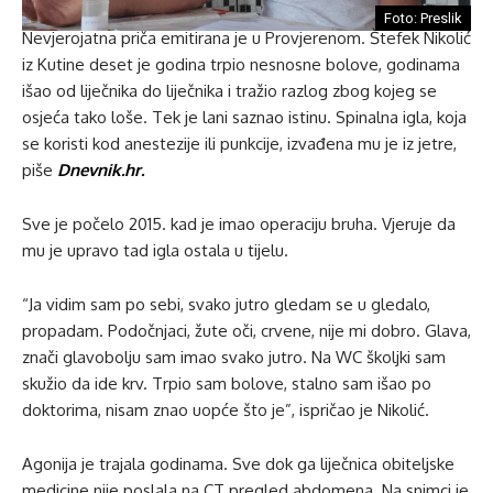
Foto: Preslik
Nevjerojatna priča emitirana je u Provjerenom. Štefek Nikolić
iz Kutine deset je godina trpio nesnosne bolove, godinama
išao od liječnika do liječnika i tražio razlog zbog kojeg se
osjeća tako loše. Tek je lani saznao istinu. Spinalna igla, koja
se koristi kod anestezije ili punkcije, izvađena mu je iz jetre,
piše
Dnevnik.hr.
Sve je počelo 2015. kad je imao operaciju bruha. Vjeruje da
mu je upravo tad igla ostala u tijelu.
“Ja vidim sam po sebi, svako jutro gledam se u gledalo,
propadam. Podočnjaci, žute oči, crvene, nije mi dobro. Glava,
znači glavobolju sam imao svako jutro. Na WC školjki sam
skužio da ide krv. Trpio sam bolove, stalno sam išao po
doktorima, nisam znao uopće što je”, ispričao je Nikolić.
Agonija je trajala godinama. Sve dok ga liječnica obiteljske
medicine nije poslala na CT pregled abdomena. Na snimci je