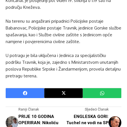
Korićanac je posljednji put viđen 19. svibnja u 1:19 sati na
području Kneževa.
Na terenu su angažirani pripadnici Policijske postaje
Babanovac, Policijske postaje Travnik, jedinice Gorske službe
spašavanja, kao i Službe civilne zaštite s Jedinicom opće
namjene i povjerenicima civilne zaštite.
U potragu je bila uključena i Jedinica za specijalističku
podršku Travnik, koja je, zajedno s Ministarstvom unutarnjih
poslova Republike Srpske i Žandarmerijom, provela detaljnu
pretragu terena.
Raniji Članak
Sljedeći Članak
PRIJE 10 GODINA
ENGLESKA GORI:
OPERIRAN: Nikoliću
Tuchel ne vodi na SP