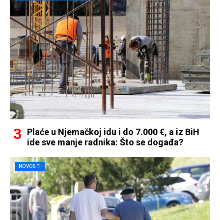
Plaće u Njemačkoj idu i do 7.000 €, a iz BiH
ide sve manje radnika: Što se događa?
NOVOSTI