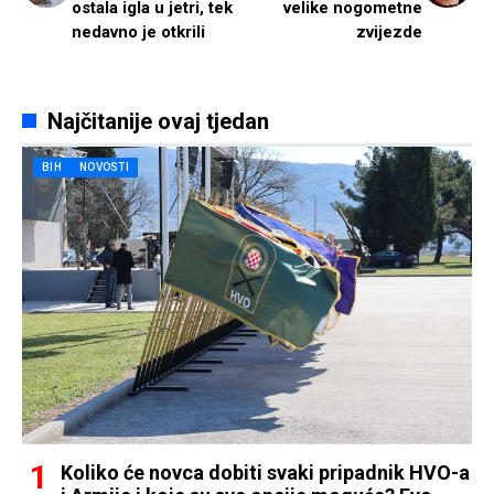
ostala igla u jetri, tek
velike nogometne
nedavno je otkrili
zvijezde
Najčitanije ovaj tjedan
BIH
NOVOSTI
Koliko će novca dobiti svaki pripadnik HVO-a