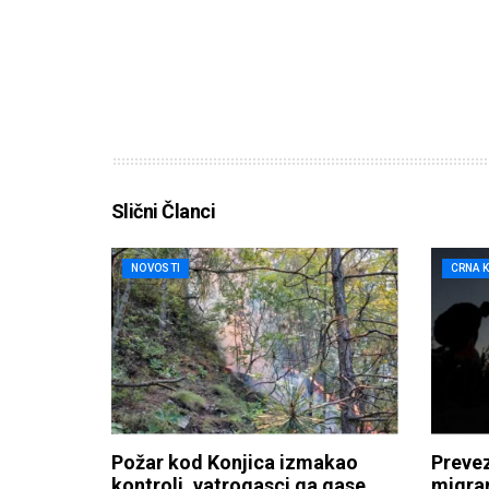
Slični Članci
NOVOSTI
CRNA 
Požar kod Konjica izmakao
Preve
kontroli, vatrogasci ga gase
migran