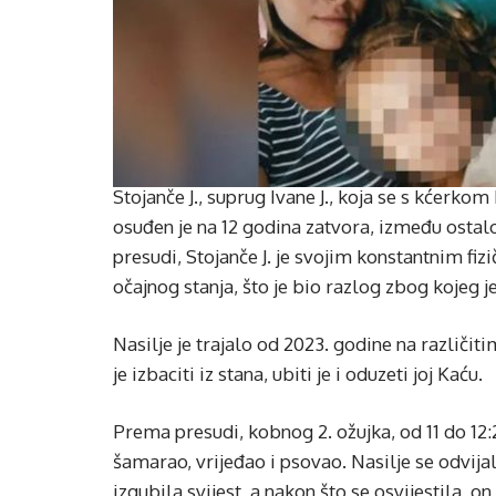
Stojanče J., suprug Ivane J., koja se s kćerko
osuđen je na 12 godina zatvora, između osta
presudi, Stojanče J. je svojim konstantnim f
očajnog stanja, što je bio razlog zbog kojeg je
Nasilje je trajalo od 2023. godine na različiti
je izbaciti iz stana, ubiti je i oduzeti joj Kaću.
Prema presudi, kobnog 2. ožujka, od 11 do 12:2
šamarao, vrijeđao i psovao. Nasilje se odvija
izgubila svijest, a nakon što se osvijestila, on 