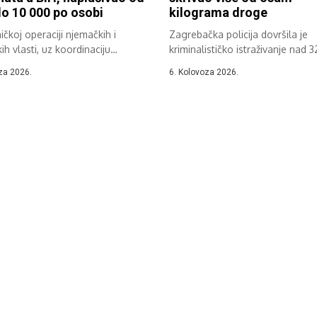
o 10 000 po osobi
kilograma droge
ičkoj operaciji njemačkih i
Zagrebačka policija dovršila je
kih vlasti, uz koordinaciju
kriminalističko istraživanje nad 3
a i Europola,...
godišnjakom koji je u gospodar
za 2026.
6. Kolovoza 2026.