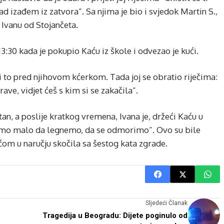
 kad izađem iz zatvora”. Sa njima je bio i svjedok Martin S.,
i Ivanu od Stojančeta.
 13:30 kada je pokupio Kaću iz škole i odvezao je kući.
 i to pred njihovom kćerkom. Tada joj se obratio riječima:
rave, vidjet ćeš s kim si se zakačila”.
an, a poslije kratkog vremena, Ivana je, držeći Kaću u
a ćemo malo da legnemo, da se odmorimo”. Ovo su bile
Kaćom u naručju skočila sa šestog kata zgrade.
Sljedeći Članak
Tragedija u Beogradu: Dijete poginulo od