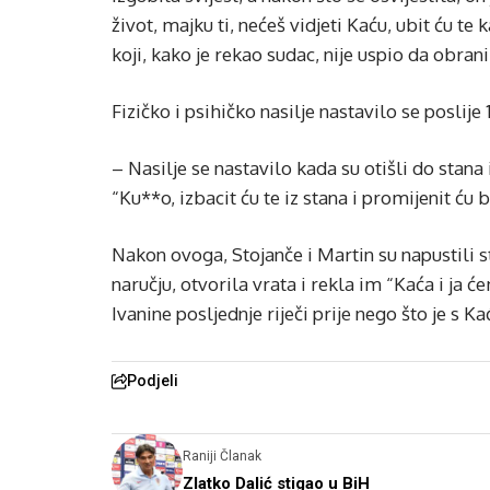
život, majku ti, nećeš vidjeti Kaću, ubit ću te
koji, kako je rekao sudac, nije uspio da obran
Fizičko i psihičko nasilje nastavilo se poslije
– Nasilje se nastavilo kada su otišli do stana
“Ku**o, izbacit ću te iz stana i promijenit ću b
Nakon ovoga, Stojanče i Martin su napustili st
naručju, otvorila vrata i rekla im “Kaća i j
Ivanine posljednje riječi prije nego što je s 
Podjeli
Raniji Članak
Zlatko Dalić stigao u BiH