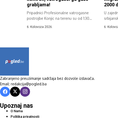
grabljama!
2000 d
Pripadnici Profesionalne vatrogasne
U zajedn
postrojbe Konjic na terenu su od 1:30
srbijans
sati zbog...
Eurojust
6. Kolovoza 2026.
6. Kolovo
Zabranjeno preuzimanje sadržaja bez dozvole izdavača.
Email: redakcija@pogled.ba
Upoznaj nas
O Nama
Politika privatnosti