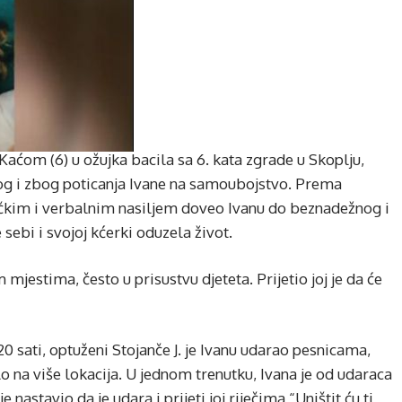
m Kaćom (6) u ožujka bacila sa 6. kata zgrade u Skoplju,
log i zbog poticanja Ivane na samoubojstvo. Prema
izičkim i verbalnim nasiljem doveo Ivanu do beznadežnog i
 sebi i svojoj kćerki oduzela život.
m mjestima, često u prisustvu djeteta. Prijetio joj je da će
0 sati, optuženi Stojanče J. je Ivanu udarao pesnicama,
lo na više lokacija. U jednom trenutku, Ivana je od udaraca
je nastavio da je udara i prijeti joj riječima “Uništit ću ti