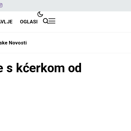
AVLJE
OGLASI
ske Novosti
je s kćerkom od