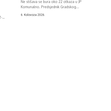
Ne stišava se bura oko 22 otkaza u JP
Komunalno. Predsjednik Gradskog...
6. Kolovoza 2026.
2-
skom...