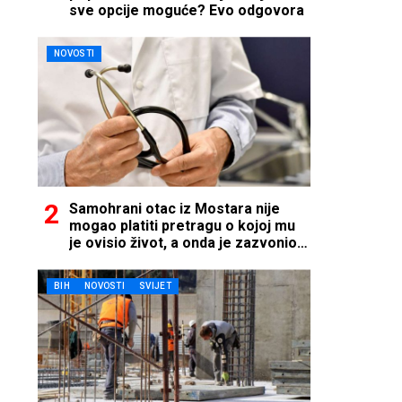
sve opcije moguće? Evo odgovora
NOVOSTI
Samohrani otac iz Mostara nije
mogao platiti pretragu o kojoj mu
je ovisio život, a onda je zazvonio
telefon…
BIH
NOVOSTI
SVIJET