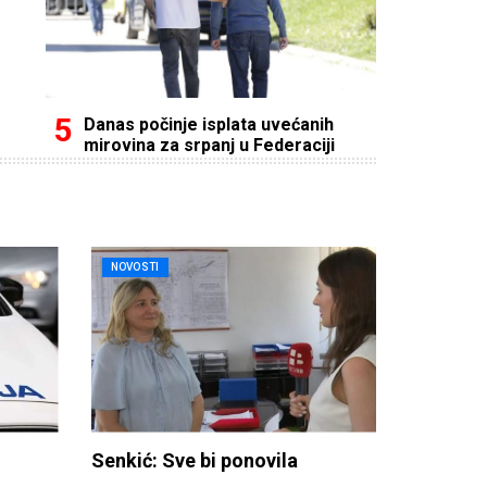
Danas počinje isplata uvećanih
mirovina za srpanj u Federaciji
NOVOSTI
Senkić: Sve bi ponovila