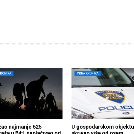
KRONIKA
CRNA KRONIKA
zao najmanje 625
U gospodarskom objektu
ata u BiH, naplaćivao od
skrivao više od osam