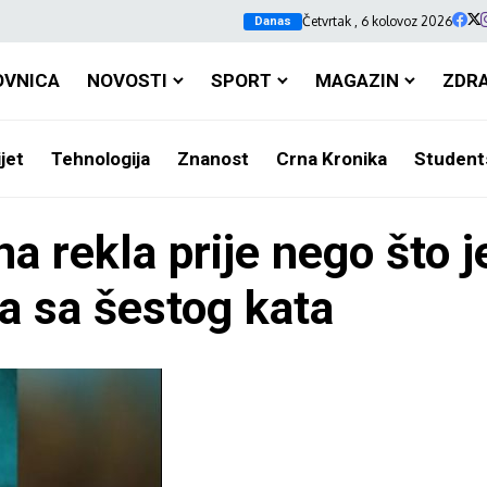
Četvrtak , 6 kolovoz 2026
Danas
OVNICA
NOVOSTI
SPORT
MAGAZIN
ZDR
jet
Tehnologija
Znanost
Crna Kronika
Student
na rekla prije nego što 
a sa šestog kata