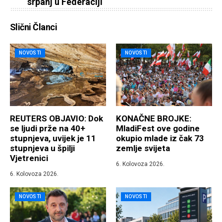
srpanj u Federaciji
Slični Članci
NOVOSTI
NOVOSTI
REUTERS OBJAVIO: Dok
KONAČNE BROJKE:
se ljudi prže na 40+
MladiFest ove godine
stupnjeva, uvijek je 11
okupio mlade iz čak 73
stupnjeva u špilji
zemlje svijeta
Vjetrenici
6. Kolovoza 2026.
6. Kolovoza 2026.
NOVOSTI
NOVOSTI