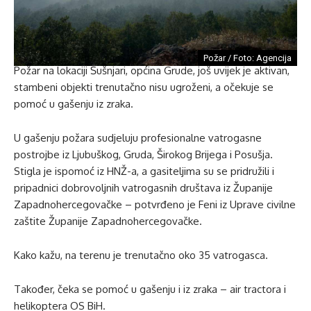
Požar / Foto: Agencija
Požar na lokaciji Šušnjari, općina Grude, još uvijek je aktivan,
stambeni objekti trenutačno nisu ugroženi, a očekuje se
pomoć u gašenju iz zraka.
U gašenju požara sudjeluju profesionalne vatrogasne
postrojbe iz Ljubuškog, Gruda, Širokog Brijega i Posušja.
Stigla je ispomoć iz HNŽ-a, a gasiteljima su se pridružili i
pripadnici dobrovoljnih vatrogasnih društava iz Županije
Zapadnohercegovačke – potvrđeno je Feni iz Uprave civilne
zaštite Županije Zapadnohercegovačke.
Kako kažu, na terenu je trenutačno oko 35 vatrogasca.
Također, čeka se pomoć u gašenju i iz zraka – air tractora i
helikoptera OS BiH.