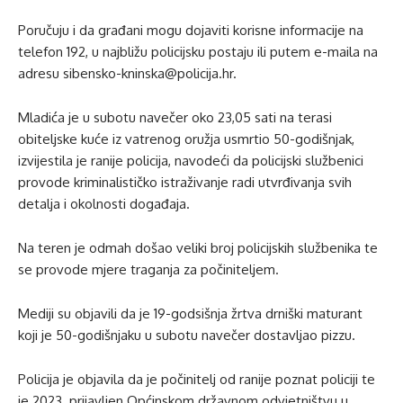
Poručuju i da građani mogu dojaviti korisne informacije na
telefon 192, u najbližu policijsku postaju ili putem e-maila na
adresu sibensko-kninska@policija.hr.
Mladića je u subotu navečer oko 23,05 sati na terasi
obiteljske kuće iz vatrenog oružja usmrtio 50-godišnjak,
izvijestila je ranije policija, navodeći da policijski službenici
provode kriminalističko istraživanje radi utvrđivanja svih
detalja i okolnosti događaja.
Na teren je odmah došao veliki broj policijskih službenika te
se provode mjere traganja za počiniteljem.
Mediji su objavili da je 19-godsišnja žrtva drniški maturant
koji je 50-godišnjaku u subotu navečer dostavljao pizzu.
Policija je objavila da je počinitelj od ranije poznat policiji te
je 2023. prijavljen Općinskom državnom odvjetništvu u