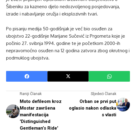
Šibeniku za kazneno djelo nedozvoljenog posjedovanja,
izrade i nabavljanje oružja i eksplozivnih tvari.
Po pisanju medija 50-godišnjak je već bio osuđen za
ubojstvo 22-godišnje Marijane Sučević iz Prgometa koje je
počinio 27. svibnja 1994. godine te je početkom 2000-ih
nepravomoćno osuđen na 12 godina zatvora zbog okrutnog i
podmuklog ubojstva.
Raniji Članak
Sljedeći Članak
Moto defileom kroz
Orban se prvi put
Mostar završena
oglasio nakon odlaska
manifestacija
s vlasti
'Distinguished
Gentleman’s Ride'