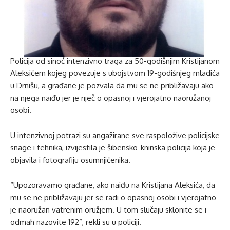
Policija od sinoć intenzivno traga za 50-godišnjim Kristijanom
Aleksićem kojeg povezuje s ubojstvom 19-godišnjeg mladića
u Drnišu, a građane je pozvala da mu se ne približavaju ako
na njega naiđu jer je riječ o opasnoj i vjerojatno naoružanoj
osobi.
U intenzivnoj potrazi su angažirane sve raspoložive policijske
snage i tehnika, izvijestila je šibensko-kninska policija koja je
objavila i fotografiju osumnjičenika.
“Upozoravamo građane, ako naiđu na Kristijana Aleksića, da
mu se ne približavaju jer se radi o opasnoj osobi i vjerojatno
je naoružan vatrenim oružjem. U tom slučaju sklonite se i
odmah nazovite 192”, rekli su u policiji.