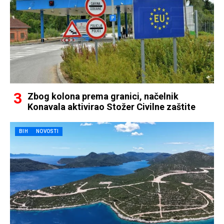
Zbog kolona prema granici, načelnik
Konavala aktivirao Stožer Civilne zaštite
BIH
NOVOSTI