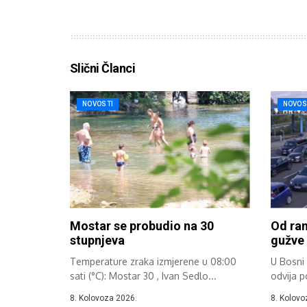
Slični Članci
NOVOSTI
NOVOS
Mostar se probudio na 30
Od ran
stupnjeva
gužve 
Temperature zraka izmjerene u 08:00
U Bosni 
sati (°C): Mostar 30 , Ivan Sedlo...
odvija p
8. Kolovoza 2026.
8. Kolovo