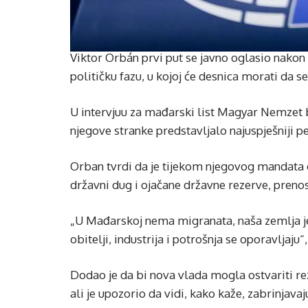
Viktor Orbán prvi put se javno oglasio nakon 
političku fazu, u kojoj će desnica morati da se
U intervjuu za mađarski list Magyar Nemzet bi
njegove stranke predstavljalo najuspješniji
Orban tvrdi da je tijekom njegovog mandata
državni dug i ojačane državne rezerve, prenos
„U Mađarskoj nema migranata, naša zemlja je 
obitelji, industrija i potrošnja se oporavljaju“,
Dodao je da bi nova vlada mogla ostvariti re
ali je upozorio da vidi, kako kaže, zabrinjavaj