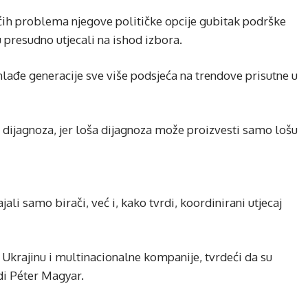
većih problema njegove političke opcije gubitak podrške
presudno utjecali na ishod izbora.
lađe generacije sve više podsjeća na trendove prisutne u
 dijagnoza, jer loša dijagnoza može proizvesti samo lošu
jali samo birači, već i, kako tvrdi, koordinirani utjecaj
Ukrajinu i multinacionalne kompanije, tvrdeći da su
di Péter Magyar.