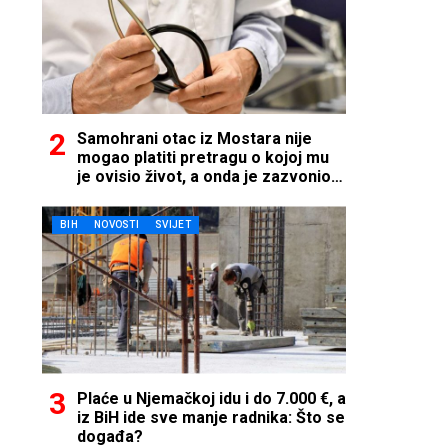
Samohrani otac iz Mostara nije
mogao platiti pretragu o kojoj mu
je ovisio život, a onda je zazvonio
telefon…
BIH
NOVOSTI
SVIJET
Plaće u Njemačkoj idu i do 7.000 €, a
iz BiH ide sve manje radnika: Što se
događa?