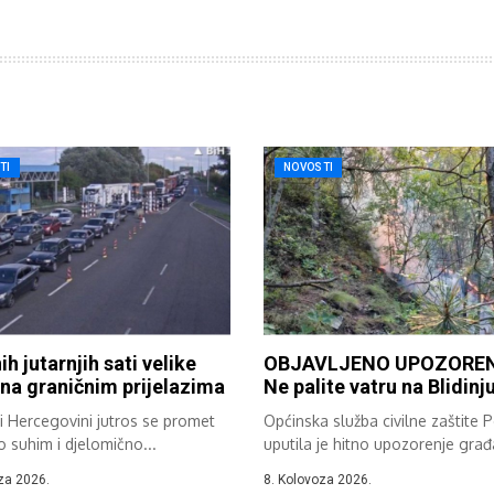
TI
NOVOSTI
ih jutarnjih sati velike
OBJAVLJENO UPOZOREN
na graničnim prijelazima
Ne palite vatru na Blidinj
i Hercegovini jutros se promet
Općinska služba civilne zaštite 
o suhim i djelomično...
uputila je hitno upozorenje gra
turistima, vikendašima...
za 2026.
8. Kolovoza 2026.