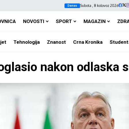
Subota , 8 kolovoz 2026
Danas
OVNICA
NOVOSTI
SPORT
MAGAZIN
ZDR
jet
Tehnologija
Znanost
Crna Kronika
Student
oglasio nakon odlaska s