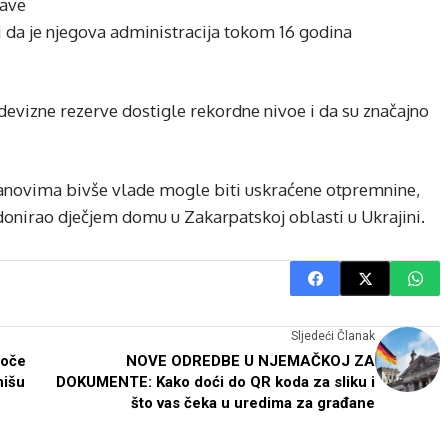
žave
i da je njegova administracija tokom 16 godina
devizne rezerve dostigle rekordne nivoe i da su značajno
lanovima bivše vlade mogle biti uskraćene otpremnine,
 donirao dječjem domu u Zakarpatskoj oblasti u Ukrajini.
Sljedeći Članak
uoče
NOVE ODREDBE U NJEMAČKOJ ZA
nišu
DOKUMENTE: Kako doći do QR koda za sliku i
što vas čeka u uredima za građane