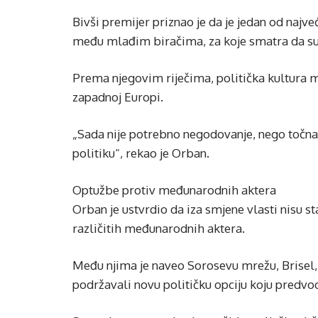
Bivši premijer priznao je da je jedan od naj
među mlađim biračima, za koje smatra da su 
Prema njegovim riječima, politička kultura m
zapadnoj Europi.
„Sada nije potrebno negodovanje, nego točna
politiku“, rekao je Orban.
Optužbe protiv međunarodnih aktera
Orban je ustvrdio da iza smjene vlasti nisu sta
različitih međunarodnih aktera.
Među njima je naveo Sorosevu mrežu, Brisel, 
podržavali novu političku opciju koju predvo