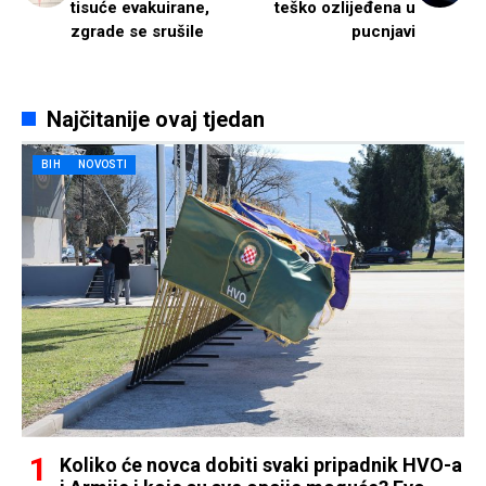
tisuće evakuirane,
teško ozlijeđena u
zgrade se srušile
pucnjavi
Najčitanije ovaj tjedan
BIH
NOVOSTI
Koliko će novca dobiti svaki pripadnik HVO-a