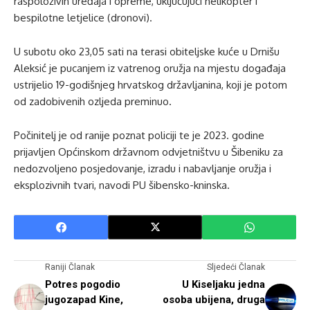
raspoloživih uređaja i opreme, uključujući helikopter i
bespilotne letjelice (dronovi).
U subotu oko 23,05 sati na terasi obiteljske kuće u Drnišu
Aleksić je pucanjem iz vatrenog oružja na mjestu događaja
ustrijelio 19-godišnjeg hrvatskog državljanina, koji je potom
od zadobivenih ozljeda preminuo.
Počinitelj je od ranije poznat policiji te je 2023. godine
prijavljen Općinskom državnom odvjetništvu u Šibeniku za
nedozvoljeno posjedovanje, izradu i nabavljanje oružja i
eksplozivnih tvari, navodi PU šibensko-kninska.
Raniji Članak
Sljedeći Članak
Potres pogodio
U Kiseljaku jedna
jugozapad Kine,
osoba ubijena, druga