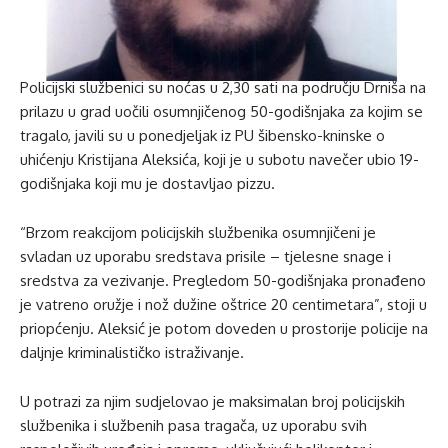
Policijski službenici su noćas u 2,30 sati na području Drniša na
prilazu u grad uočili osumnjičenog 50-godišnjaka za kojim se
tragalo, javili su u ponedjeljak iz PU šibensko-kninske o
uhićenju Kristijana Aleksića, koji je u subotu navečer ubio 19-
godišnjaka koji mu je dostavljao pizzu.
“Brzom reakcijom policijskih službenika osumnjičeni je
svladan uz uporabu sredstava prisile – tjelesne snage i
sredstva za vezivanje. Pregledom 50-godišnjaka pronađeno
je vatreno oružje i nož dužine oštrice 20 centimetara”, stoji u
priopćenju. Aleksić je potom doveden u prostorije policije na
daljnje kriminalističko istraživanje.
U potrazi za njim sudjelovao je maksimalan broj policijskih
službenika i službenih pasa tragača, uz uporabu svih