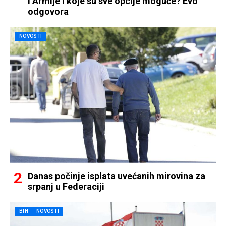
i Armije i koje su sve opcije moguće? Evo
odgovora
NOVOSTI
Danas počinje isplata uvećanih mirovina za
srpanj u Federaciji
BIH
NOVOSTI