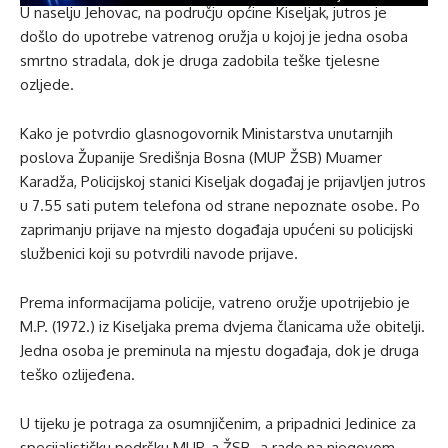
U naselju Jehovac, na području općine Kiseljak, jutros je
došlo do upotrebe vatrenog oružja u kojoj je jedna osoba
smrtno stradala, dok je druga zadobila teške tjelesne
ozljede.
Kako je potvrdio glasnogovornik Ministarstva unutarnjih
poslova Županije Središnja Bosna (MUP ŽSB) Muamer
Karadža, Policijskoj stanici Kiseljak događaj je prijavljen jutros
u 7.55 sati putem telefona od strane nepoznate osobe. Po
zaprimanju prijave na mjesto događaja upućeni su policijski
službenici koji su potvrdili navode prijave.
Prema informacijama policije, vatreno oružje upotrijebio je
M.P. (1972.) iz Kiseljaka prema dvjema članicama uže obitelji.
Jedna osoba je preminula na mjestu događaja, dok je druga
teško ozlijeđena.
U tijeku je potraga za osumnjičenim, a pripadnici Jedinice za
specijalističku podršku MUP-a ŽSB -a rade na njegovom