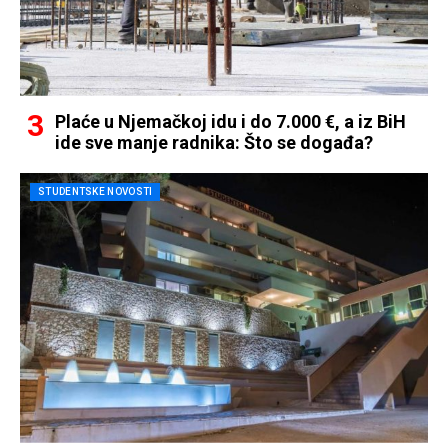
Plaće u Njemačkoj idu i do 7.000 €, a iz BiH
ide sve manje radnika: Što se događa?
STUDENTSKE NOVOSTI