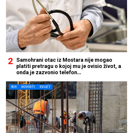
Samohrani otac iz Mostara nije mogao
platiti pretragu o kojoj mu je ovisio život, a
onda je zazvonio telefon…
BIH
NOVOSTI
SVIJET