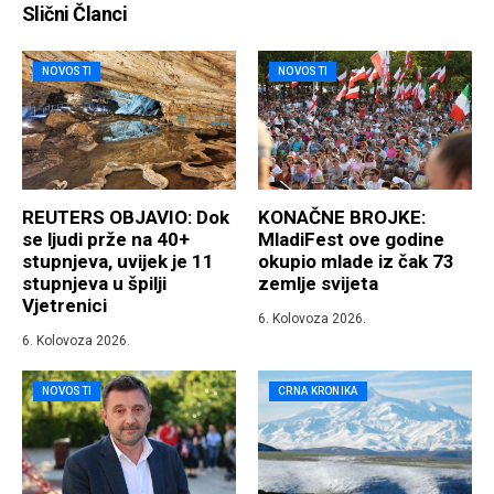
Slični Članci
NOVOSTI
NOVOSTI
REUTERS OBJAVIO: Dok
KONAČNE BROJKE:
se ljudi prže na 40+
MladiFest ove godine
stupnjeva, uvijek je 11
okupio mlade iz čak 73
stupnjeva u špilji
zemlje svijeta
Vjetrenici
6. Kolovoza 2026.
6. Kolovoza 2026.
NOVOSTI
CRNA KRONIKA