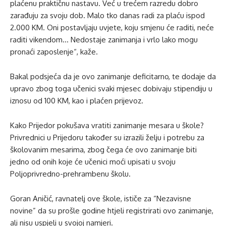
plaćenu praktičnu nastavu. Već u trećem razredu dobro
zarađuju za svoju dob. Malo tko danas radi za plaću ispod
2.000 KM. Oni postavljaju uvjete, koju smjenu će raditi, neće
raditi vikendom… Nedostaje zanimanja i vrlo lako mogu
pronaći zaposlenje“, kaže.
Bakal podsjeća da je ovo zanimanje deficitarno, te dodaje da
upravo zbog toga učenici svaki mjesec dobivaju stipendiju u
iznosu od 100 KM, kao i plaćen prijevoz.
Kako Prijedor pokušava vratiti zanimanje mesara u škole?
Privrednici u Prijedoru također su izrazili želju i potrebu za
školovanim mesarima, zbog čega će ovo zanimanje biti
jedno od onih koje će učenici moći upisati u svoju
Poljoprivredno-prehrambenu školu.
Goran Aničić, ravnatelj ove škole, ističe za “Nezavisne
novine” da su prošle godine htjeli registrirati ovo zanimanje,
ali nisu uspjeli u svojoj namjeri.