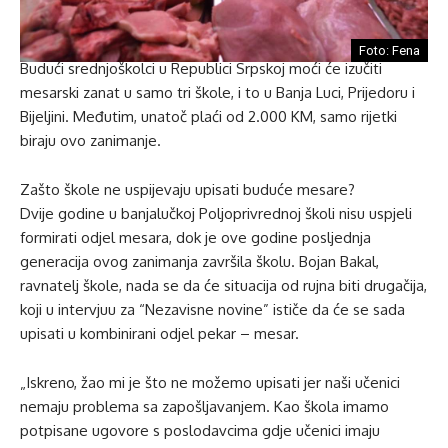
Foto: Fena
Budući srednjoškolci u Republici Srpskoj moći će izučiti
mesarski zanat u samo tri škole, i to u Banja Luci, Prijedoru i
Bijeljini. Međutim, unatoč plaći od 2.000 KM, samo rijetki
biraju ovo zanimanje.
Zašto škole ne uspijevaju upisati buduće mesare?
Dvije godine u banjalučkoj Poljoprivrednoj školi nisu uspjeli
formirati odjel mesara, dok je ove godine posljednja
generacija ovog zanimanja završila školu. Bojan Bakal,
ravnatelj škole, nada se da će situacija od rujna biti drugačija,
koji u intervjuu za “Nezavisne novine” ističe da će se sada
upisati u kombinirani odjel pekar – mesar.
„Iskreno, žao mi je što ne možemo upisati jer naši učenici
nemaju problema sa zapošljavanjem. Kao škola imamo
potpisane ugovore s poslodavcima gdje učenici imaju