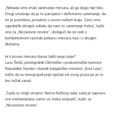
„Nekada smo imali zanimanje mesara, ali ga dugo nije bilo.
Drugi smatraju da je to parcijalno i deficitarno zanimanje, da
im je potrebno, posebno u ovom našem kraju. Zato smo
zajednički donijeli odluku da nam to zanimanje treba“, kaže
ona za „Nezavisne novine“, dodajući da se radi o
kombiniranom razredu pekara i mesara, kao i u drugim
školama.
Je li posao mesara danas lakši nego prije?
Lazo Šešić, predsjednik Obrtničke i poduzetničke komore
Republike Srpske i vlasnik banjalučke mesnice „Kod Laze“,
ističe da su mnogi ljudi prije bježali od ovog posla jer je to
bio težak zanat.
„Sada su stigli strojevi. Nema fizičkog rada, sada je zapravo
sve mehanizirano, samo se treba snalaziti“, kaže za
„Nezavisne novine“.