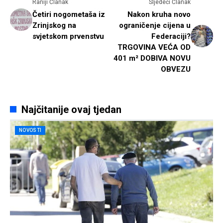
Raniji Članak
Sljedeći Članak
Četiri nogometaša iz
Nakon kruha novo
Zrinjskog na
ograničenje cijena u
svjetskom prvenstvu
Federaciji?
TRGOVINA VEĆA OD
401 m² DOBIVA NOVU
OBVEZU
Najčitanije ovaj tjedan
NOVOSTI