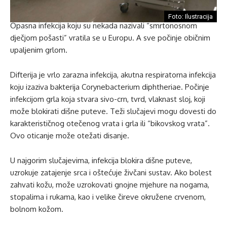
Foto: Ilustracija
Opasna infekcija koju su nekada nazivali “smrtonosnom
dječjom pošasti” vratila se u Europu. A sve počinje običnim
upaljenim grlom.
Difterija je vrlo zarazna infekcija, akutna respiratorna infekcija
koju izaziva bakterija Corynebacterium diphtheriae. Počinje
infekcijom grla koja stvara sivo-crn, tvrd, vlaknast sloj, koji
može blokirati dišne puteve. Teži slučajevi mogu dovesti do
karakterističnog otečenog vrata i grla ili “bikovskog vrata”.
Ovo oticanje može otežati disanje.
U najgorim slučajevima, infekcija blokira dišne puteve,
uzrokuje zatajenje srca i oštećuje živčani sustav. Ako bolest
zahvati kožu, može uzrokovati gnojne mjehure na nogama,
stopalima i rukama, kao i velike čireve okružene crvenom,
bolnom kožom.