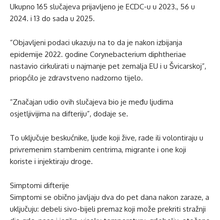
Ukupno 165 slučajeva prijavljeno je ECDC-u u 2023., 56 u
2024. i 13 do sada u 2025.
“Objavljeni podaci ukazuju na to da je nakon izbijanja
epidemije 2022. godine Corynebacterium diphtheriae
nastavio cirkulirati u najmanje pet zemalja EU i u Švicarskoj”,
priopćilo je zdravstveno nadzorno tijelo.
“Značajan udio ovih slučajeva bio je među ljudima
osjetljivijima na difteriju”, dodaje se.
To uključuje beskućnike, ljude koji žive, rade ili volontiraju u
privremenim stambenim centrima, migrante i one koji
koriste i injektiraju droge.
Simptomi difterije
Simptomi se obično javljaju dva do pet dana nakon zaraze, a
uključuju: debeli sivo-bijeli premaz koji može prekriti stražnji