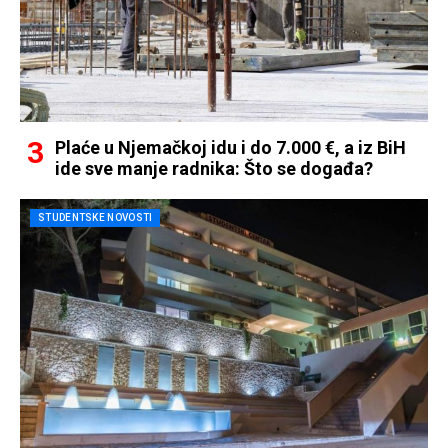
Plaće u Njemačkoj idu i do 7.000 €, a iz BiH
ide sve manje radnika: Što se događa?
STUDENTSKE NOVOSTI