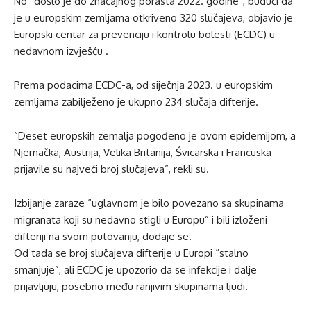
No “došlo je do značajnog porasta 2022. godine”, budući da
je u europskim zemljama otkriveno 320 slučajeva, objavio je
Europski centar za prevenciju i kontrolu bolesti (ECDC) u
nedavnom izvješću .
Prema podacima ECDC-a, od siječnja 2023. u europskim
zemljama zabilježeno je ukupno 234 slučaja difterije.
“Deset europskih zemalja pogođeno je ovom epidemijom, a
Njemačka, Austrija, Velika Britanija, Švicarska i Francuska
prijavile su najveći broj slučajeva”, rekli su.
Izbijanje zaraze “uglavnom je bilo povezano sa skupinama
migranata koji su nedavno stigli u Europu” i bili izloženi
difteriji na svom putovanju, dodaje se.
Od tada se broj slučajeva difterije u Europi “stalno
smanjuje”, ali ECDC je upozorio da se infekcije i dalje
prijavljuju, posebno među ranjivim skupinama ljudi.