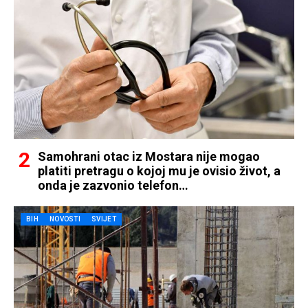
Samohrani otac iz Mostara nije mogao
platiti pretragu o kojoj mu je ovisio život, a
onda je zazvonio telefon…
BIH
NOVOSTI
SVIJET