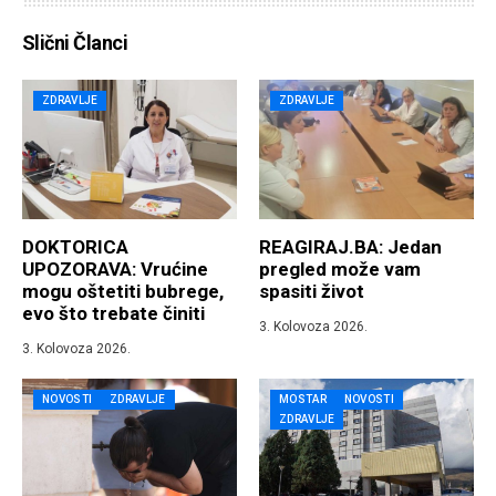
Slični Članci
ZDRAVLJE
ZDRAVLJE
DOKTORICA
REAGIRAJ.BA: Jedan
UPOZORAVA: Vrućine
pregled može vam
mogu oštetiti bubrege,
spasiti život
evo što trebate činiti
3. Kolovoza 2026.
3. Kolovoza 2026.
NOVOSTI
ZDRAVLJE
MOSTAR
NOVOSTI
ZDRAVLJE