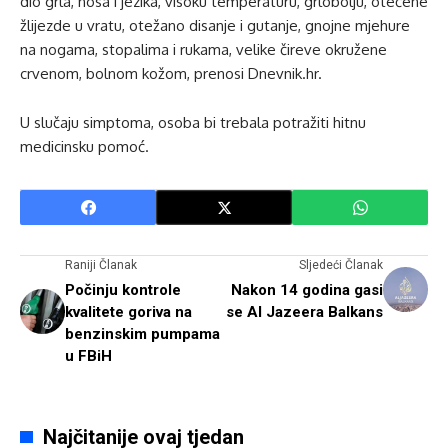
dio grla, nosa i jezika, visoku temperaturu, grlobolju, otečene
žlijezde u vratu, otežano disanje i gutanje, gnojne mjehure
na nogama, stopalima i rukama, velike čireve okružene
crvenom, bolnom kožom, prenosi Dnevnik.hr.
U slučaju simptoma, osoba bi trebala potražiti hitnu
medicinsku pomoć.
Raniji Članak
Sljedeći Članak
Počinju kontrole
Nakon 14 godina gasi
kvalitete goriva na
se Al Jazeera Balkans
benzinskim pumpama
u FBiH
Najčitanije ovaj tjedan