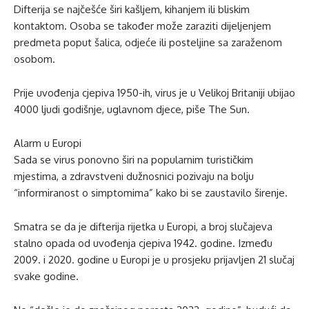
Difterija se najčešće širi kašljem, kihanjem ili bliskim
kontaktom. Osoba se također može zaraziti dijeljenjem
predmeta poput šalica, odjeće ili posteljine sa zaraženom
osobom.
Prije uvođenja cjepiva 1950-ih, virus je u Velikoj Britaniji ubijao
4000 ljudi godišnje, uglavnom djece, piše The Sun.
Alarm u Europi
Sada se virus ponovno širi na popularnim turističkim
mjestima, a zdravstveni dužnosnici pozivaju na bolju
“informiranost o simptomima” kako bi se zaustavilo širenje.
Smatra se da je difterija rijetka u Europi, a broj slučajeva
stalno opada od uvođenja cjepiva 1942. godine. Između
2009. i 2020. godine u Europi je u prosjeku prijavljen 21 slučaj
svake godine.