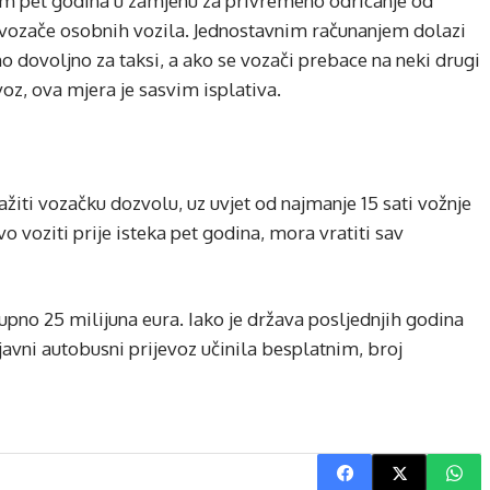
kom pet godina u zamjenu za privremeno odricanje od
vozače osobnih vozila. Jednostavnim računanjem dolazi
o dovoljno za taksi, a ako se vozači prebace na neki drugi
evoz, ova mjera je sasvim isplativa.
žiti vozačku dozvolu, uz uvjet od najmanje 15 sati vožnje
o voziti prije isteka pet godina, mora vratiti sav
no 25 milijuna eura. Iako je država posljednjih godina
javni autobusni prijevoz učinila besplatnim, broj