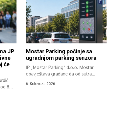
ima JP
Mostar Parking počinje sa
ivne
ugradnjom parking senzora
j će
JP „Mostar Parking“ d.o.o. Mostar
obavještava građane da od sutra
rdić
započinje implementacija...
6. Kolovoza 2026.
od 8...