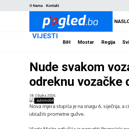
O Nama
Kontakt
NASL
VIJESTI
BiH
Mostar
Regija
Svi
Nude svakom voza
odreknu vozačke 
18. Ožujka 2026.
parkirani
automobili/ilustracija
Nova mjera stupila je na snagu 6. siječnja, a c
ublažiti prometne gužve.
Vlada Malte odlučila je ponuditi financijski 