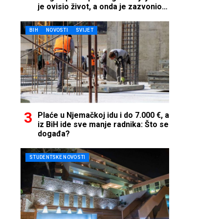
je ovisio život, a onda je zazvonio
telefon…
BIH
NOVOSTI
SVIJET
Plaće u Njemačkoj idu i do 7.000 €, a
iz BiH ide sve manje radnika: Što se
događa?
STUDENTSKE NOVOSTI