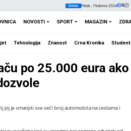
Petak , 7 kolovoz 2026
Danas
OVNICA
NOVOSTI
SPORT
MAGAZIN
ZDR
jet
Tehnologija
Znanost
Crna Kronika
Student
ču po 25.000 eura ako 
dozvole
ilj joj je smanjiti sve veći broj automobila na cestama i
poticaj vozačima koji su spremni privremeno odustati od