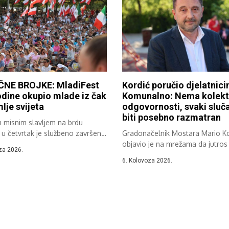
NE BROJKE: MladiFest
Kordić poručio djelatnic
dine okupio mlade iz čak
Komunalno: Nema kolekt
lje svijeta
odgovornosti, svaki sluča
biti posebno razmatran
m misnim slavljem na brdu
 u četvrtak je službeno završen
Gradonačelnik Mostara Mario Ko
objavio je na mrežama da jutros 
za 2026.
6. Kolovoza 2026.