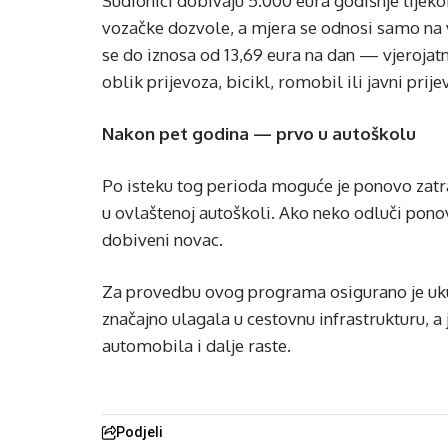
Sudionici dobivaju 5.000 eura godišnje tije
vozačke dozvole, a mjera se odnosi samo na 
se do iznosa od 13,69 eura na dan — vjerojatn
oblik prijevoza, bicikl, romobil ili javni prij
Nakon pet godina — prvo u autoškolu
Po isteku tog perioda moguće je ponovo zatra
u ovlaštenoj autoškoli. Ako neko odluči ponov
dobiveni novac.
Za provedbu ovog programa osigurano je ukup
značajno ulagala u cestovnu infrastrukturu, a 
automobila i dalje raste.
Podjeli