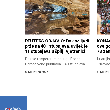
REUTERS OBJAVIO: Dok se ljudi
KONAČ
prže na 40+ stupnjeva, uvijek je
ove go
11 stupnjeva u špilji Vjetrenici
73 zem
Dok se temperature na jugu Bosne i
Jutarnji
Hercegovine približavaju 40 stupnjeva
Križevac
Celzija,...
37....
6. Kolovoza 2026.
6. Kolovo