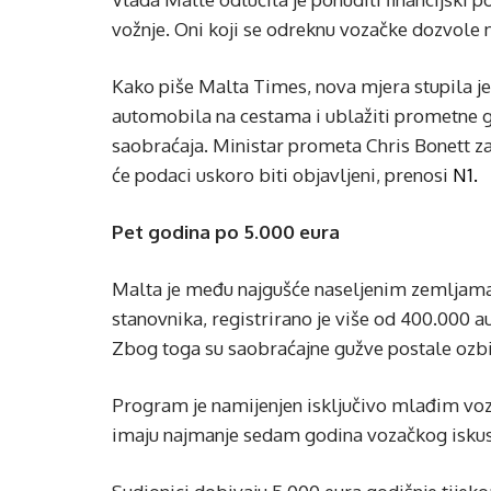
vožnje. Oni koji se odreknu vozačke dozvole
Kako piše Malta Times, nova mjera stupila je na
automobila na cestama i ublažiti prometne gužv
saobraćaja. Ministar prometa Chris Bonett zasa
će podaci uskoro biti objavljeni, prenosi
N1.
Pet godina po 5.000 eura
Malta je među najgušće naseljenim zemljama 
stanovnika, registrirano je više od 400.000 
Zbog toga su saobraćajne gužve postale ozb
Program je namijenjen isključivo mlađim voza
imaju najmanje sedam godina vozačkog iskus