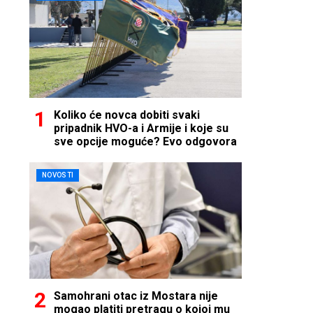
Koliko će novca dobiti svaki
pripadnik HVO-a i Armije i koje su
sve opcije moguće? Evo odgovora
NOVOSTI
Samohrani otac iz Mostara nije
mogao platiti pretragu o kojoj mu