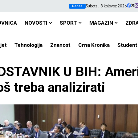
Subota , 8 kolovoz 2026
Danas
OVNICA
NOVOSTI
SPORT
MAGAZIN
ZDR
jet
Tehnologija
Znanost
Crna Kronika
Student
STAVNIK U BIH: Amerik
š treba analizirati