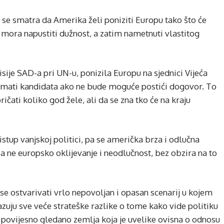
r se smatra da Amerika želi poniziti Europu tako što će
 mora napustiti dužnost, a zatim nametnuti vlastitog
ije SAD-a pri UN-u, ponizila Europu na sjednici Vijeća
 imati kandidata ako ne bude moguće postići dogovor. To
čati koliko god žele, ali da se zna tko će na kraju
tup vanjskoj politici, pa se američka brza i odlučna
a ne europsko oklijevanje i neodlučnost, bez obzira na to
e ostvarivati ​​vrlo nepovoljan i opasan scenarij u kojem
azuju sve veće strateške razlike o tome kako vide politiku
 povijesno gledano zemlja koja je uvelike ovisna o odnosu