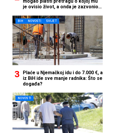
mogao platiti pretragu o kojoj mu
je ovisio život, a onda je zazvonio
telefon…
BIH
NOVOSTI
SVIJET
Plaće u Njemačkoj idu i do 7.000 €, a
iz BiH ide sve manje radnika: Što se
događa?
NOVOSTI