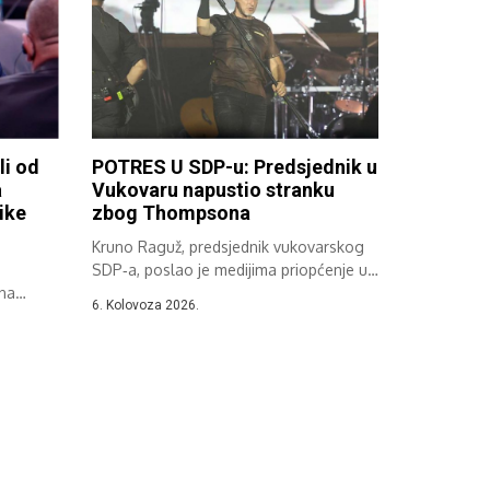
li od
POTRES U SDP-u: Predsjednik u
a
Vukovaru napustio stranku
ike
zbog Thompsona
Kruno Raguž, predsjednik vukovarskog
SDP‑a, poslao je medijima priopćenje u
ena
kojem je...
6. Kolovoza 2026.