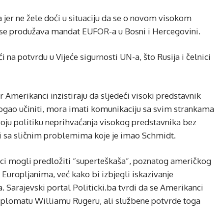
a jer ne žele doći u situaciju da se o novom visokom
 se produžava mandat EUFOR-a u Bosni i Hercegovini.
i na potvrdu u Vijeće sigurnosti UN-a, što Rusija i čelnici
 Amerikanci inzistiraju da sljedeći visoki predstavnik
ogao učiniti, mora imati komunikaciju sa svim strankama
voju politiku neprihvaćanja visokog predstavnika bez
i sa sličnim problemima koje je imao Schmidt.
ci mogli predložiti “superteškaša”, poznatog američkog
 Europljanima, već kako bi izbjegli iskazivanje
a. Sarajevski portal Politicki.ba tvrdi da se Amerikanci
iplomatu Williamu Rugeru, ali službene potvrde toga