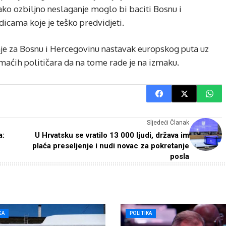
ako ozbiljno neslaganje moglo bi baciti Bosnu i
edicama koje je teško predvidjeti.
enje za Bosnu i Hercegovinu nastavak europskog puta uz
maćih političara da na tome rade je na izmaku.
Sljedeći Članak
a:
U Hrvatsku se vratilo 13 000 ljudi, država im
plaća preseljenje i nudi novac za pokretanje
posla
KA
POLITIKA