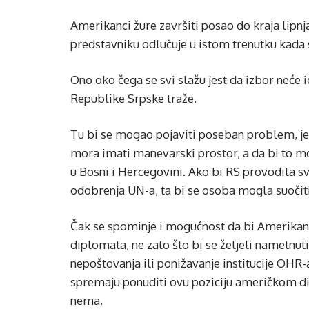
Amerikanci žure završiti posao do kraja lipnj
predstavniku odlučuje u istom trenutku kada
Ono oko čega se svi slažu jest da izbor neće ić
Republike Srpske traže.
Tu bi se mogao pojaviti poseban problem, jer
mora imati manevarski prostor, a da bi to m
u Bosni i Hercegovini. Ako bi RS provodila s
odobrenja UN-a, ta bi se osoba mogla suočit
Čak se spominje i mogućnost da bi Amerikan
diplomata, ne zato što bi se željeli nametnuti
nepoštovanja ili ponižavanje institucije OHR-
spremaju ponuditi ovu poziciju američkom d
nema.