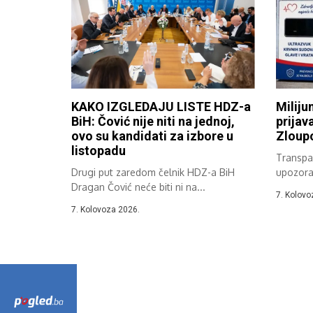
KAKO IZGLEDAJU LISTE HDZ-a
Miliju
BiH: Čović nije niti na jednoj,
prijav
ovo su kandidati za izbore u
Zloupo
listopadu
Transpar
Drugi put zaredom čelnik HDZ-a BiH
upozora
Dragan Čović neće biti ni na...
zabiljež
7. Kolovo
7. Kolovoza 2026.