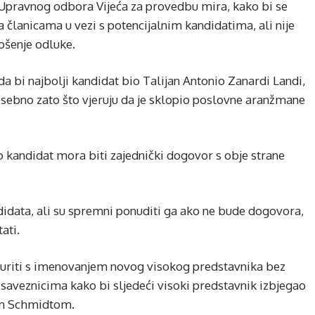
 Upravnog odbora Vijeća za provedbu mira, kako bi se
članicama u vezi s potencijalnim kandidatima, ali nije
ošenje odluke.
a bi najbolji kandidat bio Talijan Antonio Zanardi Landi,
osebno zato što vjeruju da je sklopio poslovne aranžmane
to kandidat mora biti zajednički dogovor s obje strane
ndidata, ali su spremni ponuditi ga ako ne bude dogovora,
ati.
žuriti s imenovanjem novog visokog predstavnika bez
 saveznicima kako bi sljedeći visoki predstavnik izbjegao
nom Schmidtom.