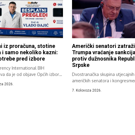
ni iz proračuna, stotine
Američki senatori zatraži
a i samo nekoliko kazni:
Trumpa vraćanje sankcij
trebe pred izbore
protiv dužnosnika Republ
Srpske
ency International BIH
va da je od objave Općih izbora
Dvostranačka skupina utjecajnih
eno oko...
američkih senatora i kongresm
za 2026.
zatražila je od administracije
7. Kolovoza 2026.
američkog...