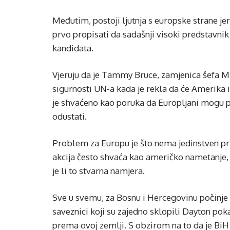
Međutim, postoji ljutnja s europske strane je
prvo propisati da sadašnji visoki predstavnik
kandidata.
Vjeruju da je Tammy Bruce, zamjenica šefa Mis
sigurnosti UN-a kada je rekla da će Amerika
je shvaćeno kao poruka da Europljani mogu pri
odustati.
Problem za Europu je što nema jedinstven pris
akcija često shvaća kao američko nametanje, 
je li to stvarna namjera.
Sve u svemu, za Bosnu i Hercegovinu počinje s
saveznici koji su zajedno sklopili Dayton pok
prema ovoj zemlji. S obzirom na to da je BiH