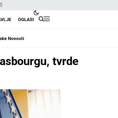
AVLJE
OGLASI
ske Novosti
rasbourgu, tvrde