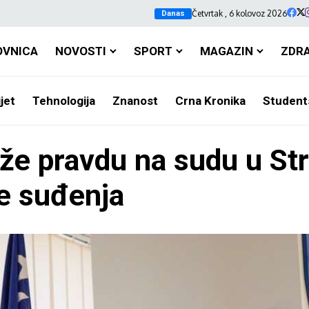
Četvrtak , 6 kolovoz 2026
Danas
OVNICA
NOVOSTI
SPORT
MAGAZIN
ZDR
jet
Tehnologija
Znanost
Crna Kronika
Student
aže pravdu na sudu u St
je suđenja