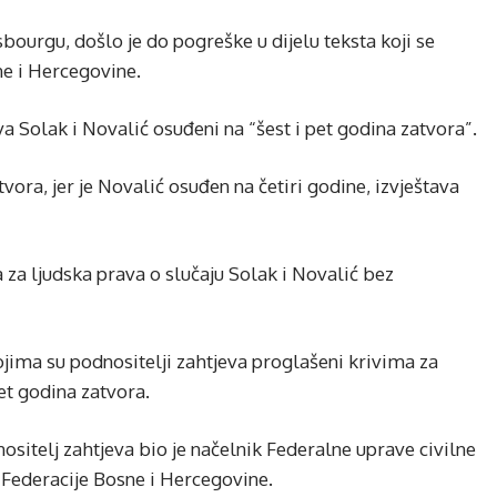
bourgu, došlo je do pogreške u dijelu teksta koji se
e i Hercegovine.
a Solak i Novalić osuđeni na “šest i pet godina zatvora”.
ora, jer je Novalić osuđen na četiri godine, izvještava
a ljudska prava o slučaju Solak i Novalić bez
jima su podnositelji zahtjeva proglašeni krivima za
pet godina zatvora.
ositelj zahtjeva bio je načelnik Federalne uprave civilne
r Federacije Bosne i Hercegovine.