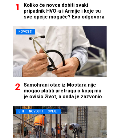
Koliko će novca dobiti svaki
pripadnik HVO-a i Armije i koje su
sve opcije moguće? Evo odgovora
NOVOSTI
Samohrani otac iz Mostara nije
mogao platiti pretragu o kojoj mu
je ovisio život, a onda je zazvonio
telefon…
BIH
NOVOSTI
SVIJET