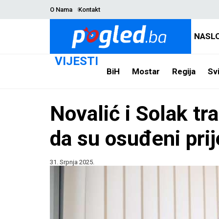
O Nama
Kontakt
NASL
VIJESTI
BiH
Mostar
Regija
Svi
Novalić i Solak tr
da su osuđeni pri
31. Srpnja 2025.