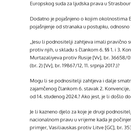
Europskog suda za ljudska prava u Strasbour
Dodatno je pojašnjeno o kojim okolnostima E
pojašnjenje od stranaka u postupku, odnosno 
„Jesu li podnositelji zahtjeva imali pravičn
protiv njih, u skladu s člankom 6. §§ 1. i 3. K
Murtazaliyeva protiv Rusije [Vv], br. 36658/05
(br. 2) [Vv], br. 19867/12, 11. srpnja 2017.)?
Mogu li se podnositelji zahtjeva i dalje smat
zajamčenog člankom 6. stavak 2. Konvencije, 
od 14. studenog 2024.? Ako jest, je li došlo 
Je li kazneno djelo za koje je drugi podnosit
nacionalnom pravu u vrijeme kada je počinjen
primjer, Vasiliauskas protiv Litve [GC], br. 3