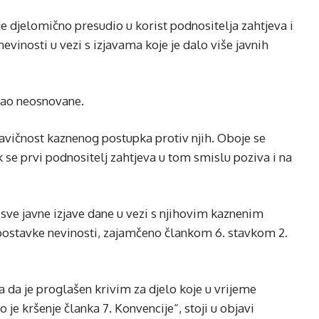
e djelomično presudio u korist podnositelja zahtjeva i
evinosti u vezi s izjavama koje je dalo više javnih
 kao neosnovane.
ravičnost kaznenog postupka protiv njih. Oboje se
k se prvi podnositelj zahtjeva u tom smislu poziva i na
r sve javne izjave dane u vezi s njihovim kaznenim
postavke nevinosti, zajamčeno člankom 6. stavkom 2.
 da je proglašen krivim za djelo koje u vrijeme
o je kršenje članka 7. Konvencije“, stoji u objavi