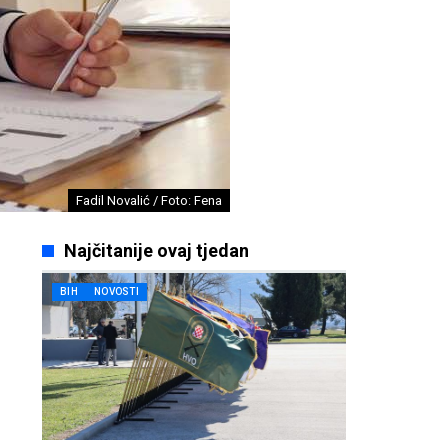
Fadil Novalić / Foto: Fena
Najčitanije ovaj tjedan
BIH
NOVOSTI