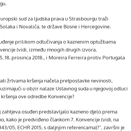
gu.
uropski sud za ljudska prava u Strasbourgu traži
Solaka i Novalića, te države Bosne i Hercegovine.
o suđenje prilikom odlučivanja o kaznenim optužbama
onvencije (vidi, između mnogih drugih izvora,
, 18. prosinca 2018., i Moreira Ferreira protiv Portugala
rati žrtvama kršenja načela pretpostavke nevinosti,
uzimajući u obzir nalaze Ustavnog suda u njegovoj odluci
do kršenja ove odredbe Konvencije?
elj zahtjeva osuđen predstavljalo kazneno djelo prema
o, kako je predviđeno člankom 7. Konvencije (vidi, na
5343/05, ECHR 2015, s daljnjim referencama)?”, završni je