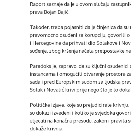
Raport saznaje da je u ovom slučaju zastupn
prava Bojan Bajić.
Također, treba pojasniti da je činjenica da su
pravomoćno osuđeni za korupciju, govorili o
i Hercegovine da prihvati dio Solakove i Nov
suđenje, zbog kršenja načela pretpostavke ne
Paradoks je, zapravo, da su ključni osuđenici
instancama i omogućili otvaranje prostora 
sada i pred Europskim sudom za ljudska prava 
Solak i Novalić krivi prije nego što je to d
Političke izjave, koje su prejudicirale krivnju,
su dokazi izvedeni i koliko je svjedoka govor
utjecati na konačnu presudu, zakon i pravila 
dokaže krivnja.