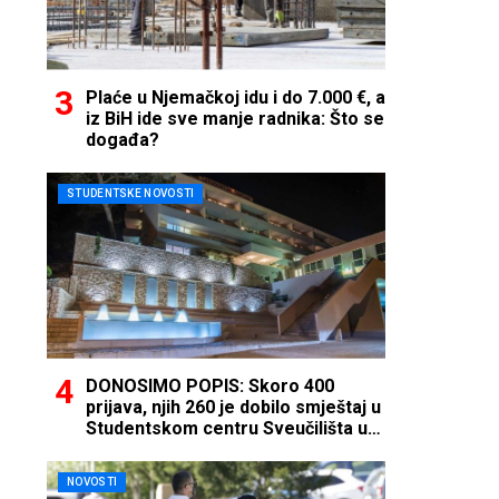
Plaće u Njemačkoj idu i do 7.000 €, a
iz BiH ide sve manje radnika: Što se
događa?
STUDENTSKE NOVOSTI
DONOSIMO POPIS: Skoro 400
prijava, njih 260 je dobilo smještaj u
Studentskom centru Sveučilišta u
Mostaru
NOVOSTI