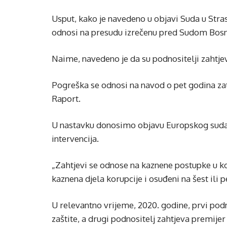
Usput, kako je navedeno u objavi Suda u Stras
odnosi na presudu izrečenu pred Sudom Bosn
Naime, navedeno je da su podnositelji zahtjev
Pogreška se odnosi na navod o pet godina zatv
Raport.
U nastavku donosimo objavu Europskog suda z
intervencija.
„Zahtjevi se odnose na kaznene postupke u ko
kaznena djela korupcije i osuđeni na šest ili 
U relevantno vrijeme, 2020. godine, prvi podn
zaštite, a drugi podnositelj zahtjeva premije