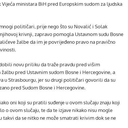
ik Vijeća ministara BiH pred Europskim sudom za ljudska
 mnogi političari, prije nego što su Novalić i Solak
 njihovoj krivnji, zapravo pomogla Ustavnom sudu Bosne
alićeve žalbe da im je povrijeđeno pravo na pravično
vinosti.
 dobili novu priliku da traže pravdu pred višim
za žalbu pred Ustavnim sudom Bosne i Hercegovine, a
u Strasbourgu, jer su drugi političari govorili da su
okazano pred Sudom Bosne i Hercegovine.
 iako oni koji su pratili suđenje u ovom slučaju znaju koji
ilo o ovom slučaju, te da te izjave nikako nisu mogle
su takvi da se nitko ne može smatrati krivim dok se ne