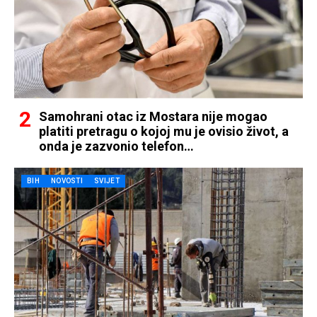
Samohrani otac iz Mostara nije mogao
platiti pretragu o kojoj mu je ovisio život, a
onda je zazvonio telefon…
BIH
NOVOSTI
SVIJET