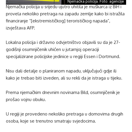
Njemačka policija. Foto: agencije
Njemačka policija u srijedu ujutro uhitila je muškarca iz BiH i
provela nekoliko pretraga na zapadu zemlje kako bi istražila
financiranje “[ekstremističkog] terorističkog napada”,
izvještava AFP.
Lokalna policija i državno odvjetništvo objavili su da je 27-
godišnji osumnjičenik uhićen u jutarnjoj operaciji
specijalizirane policijske jedinice u regiji Essen i Dortmund.
Nisu dali detalje o planiranom napadu, uključujući gdje ili
kako je trebao biti izveden, ali su rekli da je istraga u tijeku.
Prema njemačkim dnevnim novinama Bild, osumnjičenik je
prošao vojnu obuku.
U regiji je provedeno nekoliko pretraga u domovima drugih
osoba, koje se trenutno smatraju svjedocima.