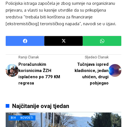
Policijska istraga započela je zbog sumnje na organiziranu
prijevaru, a vlasti su kasnije utvrdile da su prikupljena
sredstva “trebala biti korištena za financiranje
[ekstremističkog] terorističkog napada”, navodi se u izjavi.
Raniji Članak
Sljedeći Članak
Proračunskim
Tučnjava ispred
korisnicima ŽZH
kladionice, jedan
isplaćeno po 779 KM
uhićen, drugi
regresa
pobjegao
Najčitanije ovaj tjedan
BIH
NOVOSTI