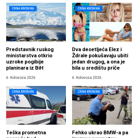
CRNA KRONIKA
CRNA KRONIKA
Predstavnik ruskog
Dva desetljeća Elez i
ministarstva otkrio
Ždrale pokušavaju ubiti
uzroke pogibije
jedan drugog, a ona je
planinara iz BiH
bila u središtu priče
6. Kolovoza 2026.
6. Kolovoza 2026.
CRNA KRONIKA
CRNA KRONIKA
Teška prometna
Fehko ukrao BMW-a pa