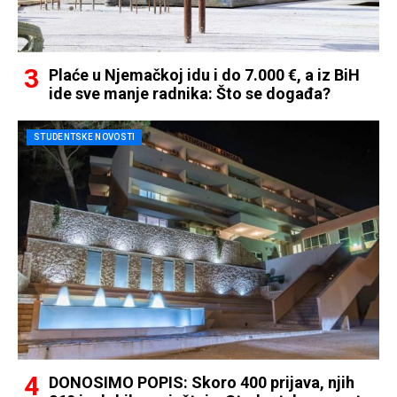
Plaće u Njemačkoj idu i do 7.000 €, a iz BiH
ide sve manje radnika: Što se događa?
STUDENTSKE NOVOSTI
DONOSIMO POPIS: Skoro 400 prijava, njih