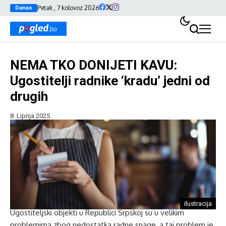
Petak , 7 kolovoz 2026
Danas
NEMA TKO DONIJETI KAVU:
Ugostitelji radnike ‘kradu’ jedni od
drugih
8. Lipnja 2025.
ilustracija
Ugostiteljski objekti u Republici Srpskoj su u velikim
problemima zbog nedostatka radne snage, a taj problem je