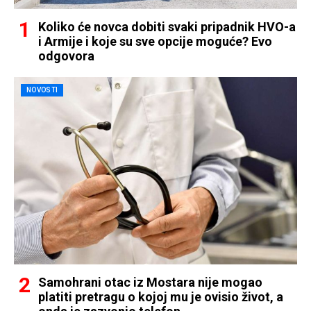
Koliko će novca dobiti svaki pripadnik HVO-a
i Armije i koje su sve opcije moguće? Evo
odgovora
NOVOSTI
Samohrani otac iz Mostara nije mogao
platiti pretragu o kojoj mu je ovisio život, a