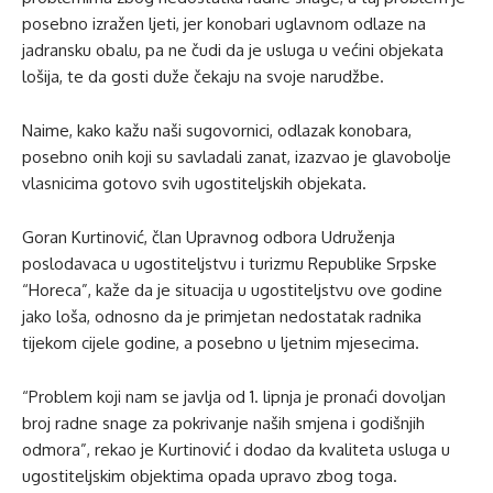
posebno izražen ljeti, jer konobari uglavnom odlaze na
jadransku obalu, pa ne čudi da je usluga u većini objekata
lošija, te da gosti duže čekaju na svoje narudžbe.
Naime, kako kažu naši sugovornici, odlazak konobara,
posebno onih koji su savladali zanat, izazvao je glavobolje
vlasnicima gotovo svih ugostiteljskih objekata.
Goran Kurtinović, član Upravnog odbora Udruženja
poslodavaca u ugostiteljstvu i turizmu Republike Srpske
“Horeca”, kaže da je situacija u ugostiteljstvu ove godine
jako loša, odnosno da je primjetan nedostatak radnika
tijekom cijele godine, a posebno u ljetnim mjesecima.
“Problem koji nam se javlja od 1. lipnja je pronaći dovoljan
broj radne snage za pokrivanje naših smjena i godišnjih
odmora”, rekao je Kurtinović i dodao da kvaliteta usluga u
ugostiteljskim objektima opada upravo zbog toga.