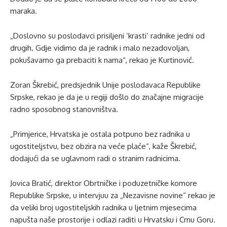
maraka.
„Doslovno su poslodavci prisiljeni ‘krasti’ radnike jedni od
drugih. Gdje vidimo da je radnik i malo nezadovoljan,
pokušavamo ga prebaciti k nama“, rekao je Kurtinović.
Zoran Škrebić, predsjednik Unije poslodavaca Republike
Srpske, rekao je da je u regiji došlo do značajne migracije
radno sposobnog stanovništva.
„Primjerice, Hrvatska je ostala potpuno bez radnika u
ugostiteljstvu, bez obzira na veće plaće“, kaže Škrebić,
dodajući da se uglavnom radi o stranim radnicima.
Jovica Bratić, direktor Obrtničke i poduzetničke komore
Republike Srpske, u intervjuu za „Nezavisne novine“ rekao je
da veliki broj ugostiteljskih radnika u ljetnim mjesecima
napušta naše prostorije i odlazi raditi u Hrvatsku i Crnu Goru.