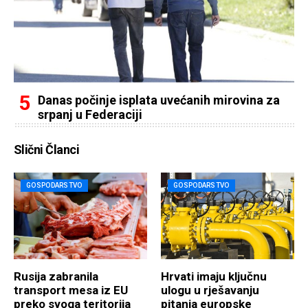
Danas počinje isplata uvećanih mirovina za
srpanj u Federaciji
Slični Članci
GOSPODARSTVO
GOSPODARSTVO
Rusija zabranila
Hrvati imaju ključnu
transport mesa iz EU
ulogu u rješavanju
preko svoga teritorija
pitanja europske