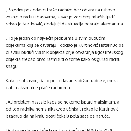
„Pojedini poslodavci traže radnike bez obzira na njihovo
znanje o radu u barovima, a sve je veći broj mlađih ljudi“,
rekao je Kurtinović, dodajući da situacija postaje alarmantna.
„To je jedan od najvećih problema u svim budućim
objektima koji se otvaraju“, dodao je Kurtinović i istaknuo da
bi svaki budući vlasnik objekta prije otvaranja ugostiteljskog
objekta trebao prvo razmisliti o tome kako osigurati radnu
snagu.
Kako je objasnio, da bi poslodavac zadržao radnike, mora
dati maksimalne plaće radnicima.
„Ali problem nastaje kada se nekome isplati maksimum, a
od tog radnika nema nikakvog učinka“, rekao je Kurtinović i
istaknuo da na kraju gosti čekaju pola sata da naruče.
Dodao je da se plaće konobara kreću od 1400 do 2000