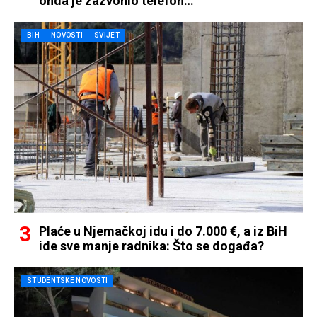
onda je zazvonio telefon…
BIH
NOVOSTI
SVIJET
Plaće u Njemačkoj idu i do 7.000 €, a iz BiH
ide sve manje radnika: Što se događa?
STUDENTSKE NOVOSTI