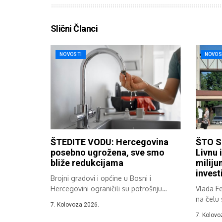
Slični Članci
NOVOSTI
NOVOS
ŠTEDITE VODU: Hercegovina
ŠTO S
posebno ugrožena, sve smo
Livnu 
bliže redukcijama
miliju
invest
Brojni gradovi i općine u Bosni i
Hercegovini ograničili su potrošnju
Vlada Fe
vode...
na čelu
7. Kolovoza 2026.
Nekšićem
7. Kolovo