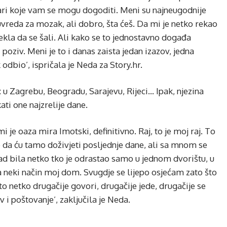
vari koje vam se mogu dogoditi. Meni su najneugodnije
uvreda za mozak, ali dobro, šta ćeš. Da mi je netko rekao
ekla da se šali. Ali kako se to jednostavno događa
oziv. Meni je to i danas zaista jedan izazov, jedna
odbio’, ispričala je Neda za Story.hr.
u Zagrebu, Beogradu, Sarajevu, Rijeci… Ipak, njezina
ti one najzrelije dane.
i je oaza mira Imotski, definitivno. Raj, to je moj raj. To
da ću tamo doživjeti posljednje dane, ali sa mnom se
ikad bila netko tko je odrastao samo u jednom dvorištu, u
et na neki način moj dom. Svugdje se lijepo osjećam zato što
netko drugačije govori, drugačije jede, drugačije se
v i poštovanje’, zaključila je Neda.