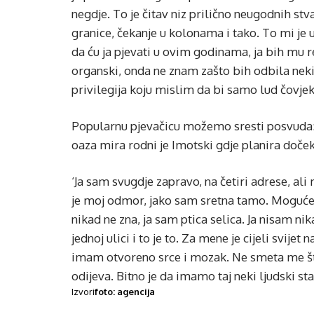
negdje. To je čitav niz prilično neugodnih st
granice, čekanje u kolonama i tako. To mi je 
da ću ja pjevati u ovim godinama, ja bih mu r
organski, onda ne znam zašto bih odbila neki p
privilegija koju mislim da bi samo lud čovjek 
Popularnu pjevačicu možemo sresti posvuda: 
oaza mira rodni je Imotski gdje planira dočeka
‘Ja sam svugdje zapravo, na četiri adrese, ali m
je moj odmor, jako sam sretna tamo. Moguće 
nikad ne zna, ja sam ptica selica. Ja nisam n
jednoj ulici i to je to. Za mene je cijeli svij
imam otvoreno srce i mozak. Ne smeta me što 
odijeva. Bitno je da imamo taj neki ljudski sta
Izvori
foto: agencija