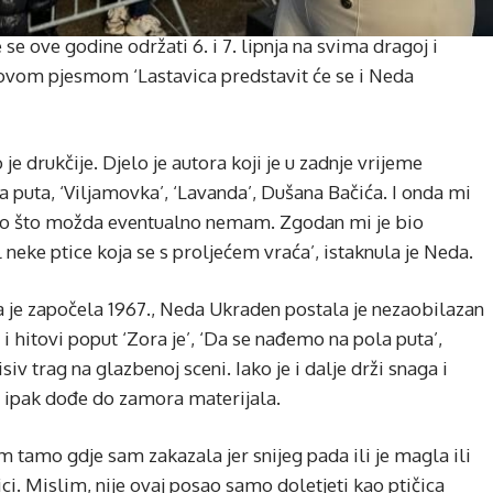
 se ove godine održati 6. i 7. lipnja na svima dragoj i
 novom pjesmom ‘Lastavica predstavit će se i Neda
 je drukčije. Djelo je autora koji je u zadnje vrijeme
a puta, ‘Viljamovka’, ‘Lavanda’, Dušana Bačića. I onda mi
što što možda eventualno nemam. Zgodan mi je bio
l neke ptice koja se s proljećem vraća’, istaknula je Neda.
ja je započela 1967., Neda Ukraden postala je nezaobilazan
 i hitovi poput ‘Zora je’, ‘Da se nađemo na pola puta’,
siv trag na glazbenoj sceni. Iako je i dalje drži snaga i
ipak dođe do zamora materijala.
 tamo gdje sam zakazala jer snijeg pada ili je magla ili
ici. Mislim, nije ovaj posao samo doletjeti kao ptičica