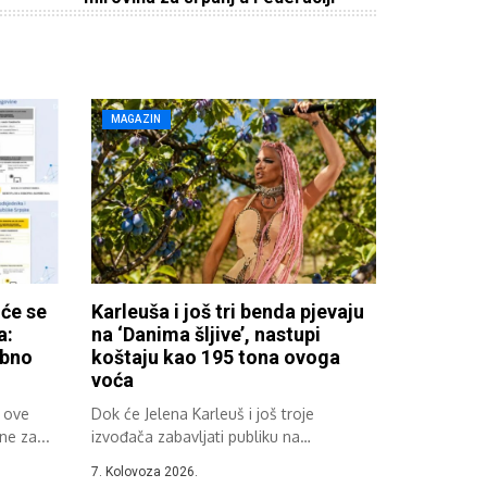
MAGAZIN
 će se
Karleuša i još tri benda pjevaju
a:
na ‘Danima šljive’, nastupi
ebno
koštaju kao 195 tona ovoga
voća
i ove
Dok će Jelena Karleuš i još troje
e za...
izvođača zabavljati publiku na
ovogodišnjim...
7. Kolovoza 2026.