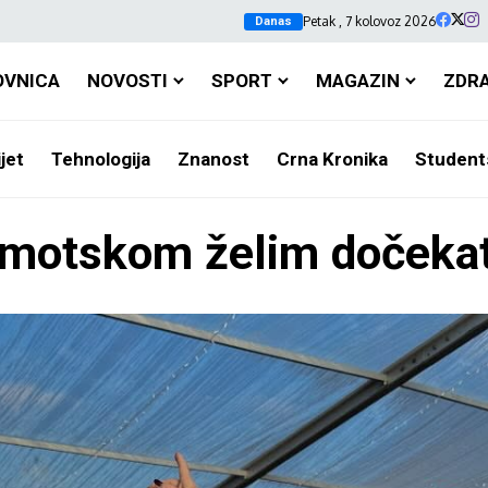
Petak , 7 kolovoz 2026
Danas
OVNICA
NOVOSTI
SPORT
MAGAZIN
ZDR
jet
Tehnologija
Znanost
Crna Kronika
Student
Imotskom želim dočekat