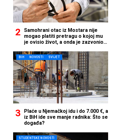
Samohrani otac iz Mostara nije
mogao platiti pretragu o kojoj mu
je ovisio život, a onda je zazvonio
telefon…
BIH
NOVOSTI
SVIJET
Plaće u Njemačkoj idu i do 7.000 €, a
iz BiH ide sve manje radnika: Što se
događa?
STUDENTSKE NOVOSTI