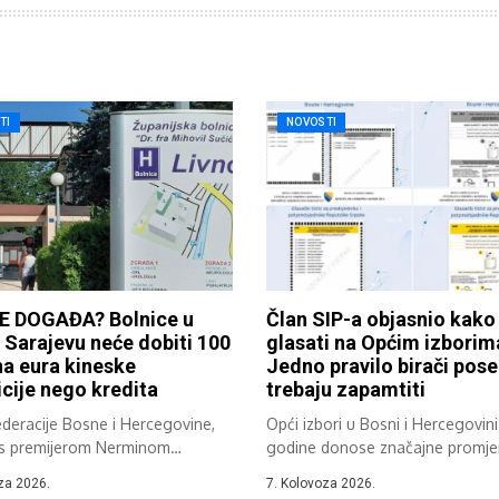
TI
NOVOSTI
E DOGAĐA? Bolnice u
Član SIP-a objasnio kako
i Sarajevu neće dobiti 100
glasati na Općim izborim
na eura kineske
Jedno pravilo birači pos
icije nego kredita
trebaju zapamtiti
deracije Bosne i Hercegovine,
Opći izbori u Bosni i Hercegovin
 s premijerom Nerminom
godine donose značajne promjen
, već...
za 2026.
7. Kolovoza 2026.