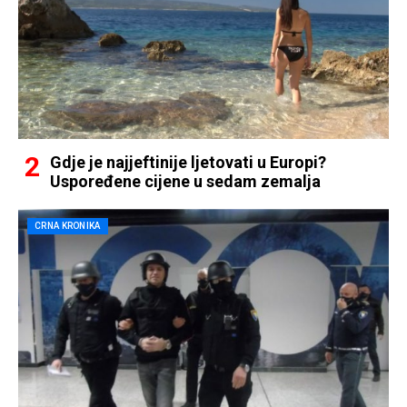
Gdje je najjeftinije ljetovati u Europi?
Uspoređene cijene u sedam zemalja
CRNA KRONIKA