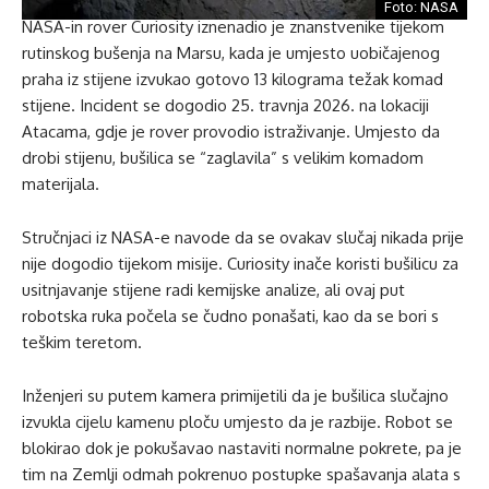
Foto: NASA
NASA-in rover Curiosity iznenadio je znanstvenike tijekom
rutinskog bušenja na Marsu, kada je umjesto uobičajenog
praha iz stijene izvukao gotovo 13 kilograma težak komad
stijene. Incident se dogodio 25. travnja 2026. na lokaciji
Atacama, gdje je rover provodio istraživanje. Umjesto da
drobi stijenu, bušilica se “zaglavila” s velikim komadom
materijala.
Stručnjaci iz NASA-e navode da se ovakav slučaj nikada prije
nije dogodio tijekom misije. Curiosity inače koristi bušilicu za
usitnjavanje stijene radi kemijske analize, ali ovaj put
robotska ruka počela se čudno ponašati, kao da se bori s
teškim teretom.
Inženjeri su putem kamera primijetili da je bušilica slučajno
izvukla cijelu kamenu ploču umjesto da je razbije. Robot se
blokirao dok je pokušavao nastaviti normalne pokrete, pa je
tim na Zemlji odmah pokrenuo postupke spašavanja alata s