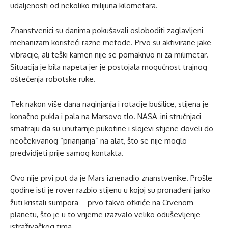
udaljenosti od nekoliko milijuna kilometara.
Znanstvenici su danima pokušavali osloboditi zaglavljeni
mehanizam koristeći razne metode. Prvo su aktivirane jake
vibracije, ali teški kamen nije se pomaknuo ni za milimetar.
Situacija je bila napeta jer je postojala mogućnost trajnog
oštećenja robotske ruke.
Tek nakon više dana naginjanja i rotacije bušilice, stijena je
konačno pukla i pala na Marsovo tlo. NASA-ini stručnjaci
smatraju da su unutarnje pukotine i slojevi stijene doveli do
neočekivanog “prianjanja” na alat, što se nije moglo
predvidjeti prije samog kontakta.
Ovo nije prvi put da je Mars iznenadio znanstvenike. Prošle
godine isti je rover razbio stijenu u kojoj su pronađeni jarko
žuti kristali sumpora – prvo takvo otkriće na Crvenom
planetu, što je u to vrijeme izazvalo veliko oduševljenje
istraživačkog tima.