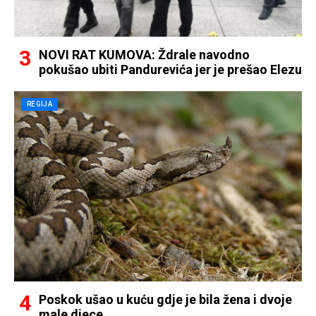
NOVI RAT KUMOVA: Ždrale navodno
pokušao ubiti Pandurevića jer je prešao Elezu
REGIJA
Poskok ušao u kuću gdje je bila žena i dvoje
male djece