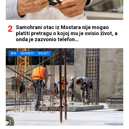
Samohrani otac iz Mostara nije mogao
platiti pretragu o kojoj mu je ovisio život, a
onda je zazvonio telefon…
BIH
NOVOSTI
SVIJET