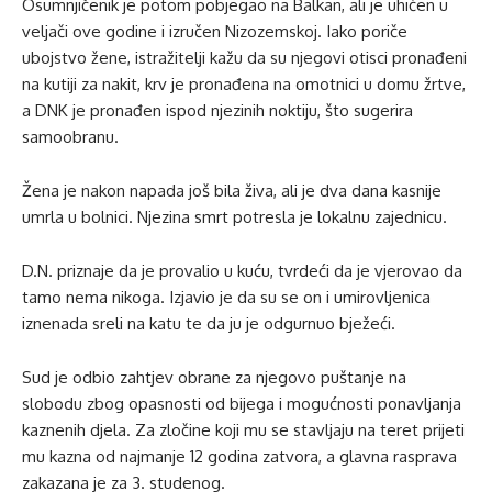
Osumnjičenik je potom pobjegao na Balkan, ali je uhićen u
veljači ove godine i izručen Nizozemskoj. Iako poriče
ubojstvo žene, istražitelji kažu da su njegovi otisci pronađeni
na kutiji za nakit, krv je pronađena na omotnici u domu žrtve,
a DNK je pronađen ispod njezinih noktiju, što sugerira
samoobranu.
Žena je nakon napada još bila živa, ali je dva dana kasnije
umrla u bolnici. Njezina smrt potresla je lokalnu zajednicu.
D.N. priznaje da je provalio u kuću, tvrdeći da je vjerovao da
tamo nema nikoga. Izjavio je da su se on i umirovljenica
iznenada sreli na katu te da ju je odgurnuo bježeći.
Sud je odbio zahtjev obrane za njegovo puštanje na
slobodu zbog opasnosti od bijega i mogućnosti ponavljanja
kaznenih djela. Za zločine koji mu se stavljaju na teret prijeti
mu kazna od najmanje 12 godina zatvora, a glavna rasprava
zakazana je za 3. studenog.