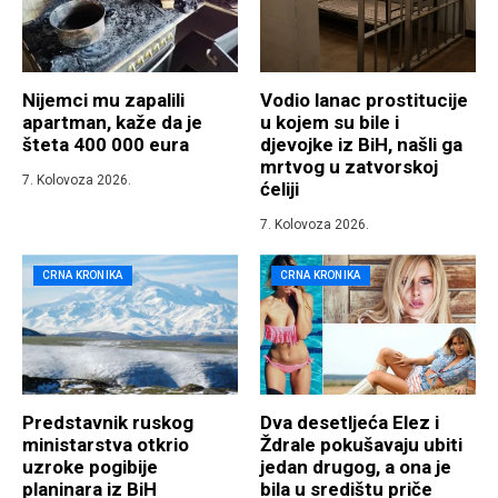
Nijemci mu zapalili
Vodio lanac prostitucije
apartman, kaže da je
u kojem su bile i
šteta 400 000 eura
djevojke iz BiH, našli ga
mrtvog u zatvorskoj
7. Kolovoza 2026.
ćeliji
7. Kolovoza 2026.
CRNA KRONIKA
CRNA KRONIKA
Predstavnik ruskog
Dva desetljeća Elez i
ministarstva otkrio
Ždrale pokušavaju ubiti
uzroke pogibije
jedan drugog, a ona je
planinara iz BiH
bila u središtu priče