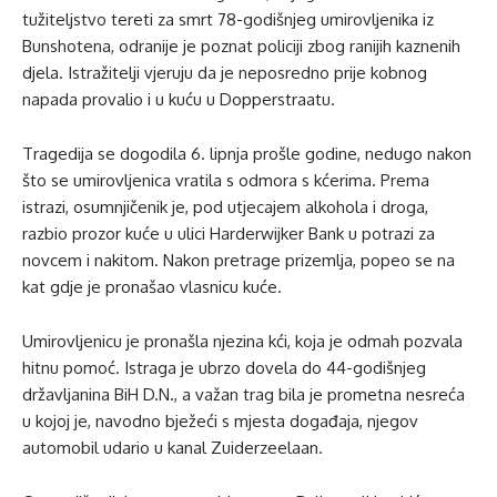
tužiteljstvo tereti za smrt 78-godišnjeg umirovljenika iz
Bunshotena, odranije je poznat policiji zbog ranijih kaznenih
djela. Istražitelji vjeruju da je neposredno prije kobnog
napada provalio i u kuću u Dopperstraatu.
Tragedija se dogodila 6. lipnja prošle godine, nedugo nakon
što se umirovljenica vratila s odmora s kćerima. Prema
istrazi, osumnjičenik je, pod utjecajem alkohola i droga,
razbio prozor kuće u ulici Harderwijker Bank u potrazi za
novcem i nakitom. Nakon pretrage prizemlja, popeo se na
kat gdje je pronašao vlasnicu kuće.
Umirovljenicu je pronašla njezina kći, koja je odmah pozvala
hitnu pomoć. Istraga je ubrzo dovela do 44-godišnjeg
državljanina BiH D.N., a važan trag bila je prometna nesreća
u kojoj je, navodno bježeći s mjesta događaja, njegov
automobil udario u kanal Zuiderzeelaan.