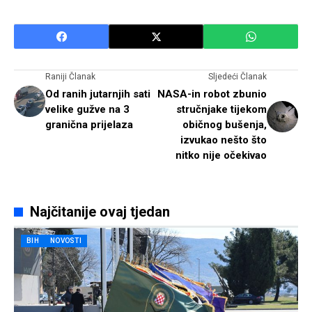
Raniji Članak
Sljedeći Članak
Od ranih jutarnjih sati
NASA-in robot zbunio
velike gužve na 3
stručnjake tijekom
granična prijelaza
običnog bušenja,
izvukao nešto što
nitko nije očekivao
Najčitanije ovaj tjedan
BIH
NOVOSTI