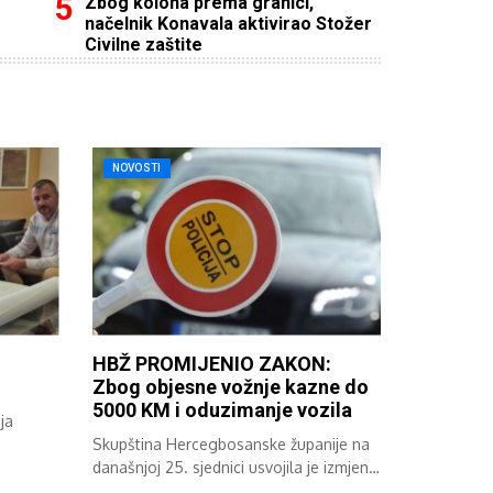
Zbog kolona prema granici,
načelnik Konavala aktivirao Stožer
Civilne zaštite
NOVOSTI
HBŽ PROMIJENIO ZAKON:
Zbog objesne vožnje kazne do
5000 KM i oduzimanje vozila
ja
Skupština Hercegbosanske županije na
..
današnjoj 25. sjednici usvojila je izmjene
i dopune...