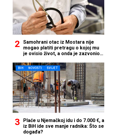
Samohrani otac iz Mostara nije
mogao platiti pretragu o kojoj mu
je ovisio život, a onda je zazvonio
telefon…
BIH
NOVOSTI
SVIJET
Plaće u Njemačkoj idu i do 7.000 €, a
iz BiH ide sve manje radnika: Što se
događa?