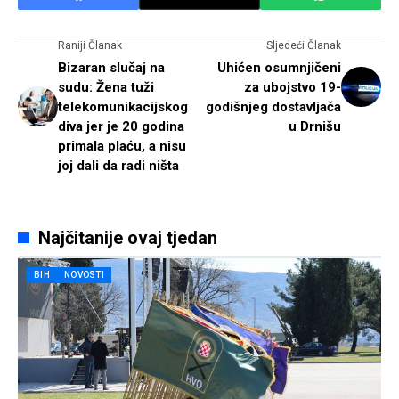
Raniji Članak
Sljedeći Članak
Bizaran slučaj na
Uhićen osumnjičeni
sudu: Žena tuži
za ubojstvo 19-
telekomunikacijskog
godišnjeg dostavljača
diva jer je 20 godina
u Drnišu
primala plaću, a nisu
joj dali da radi ništa
Najčitanije ovaj tjedan
BIH
NOVOSTI