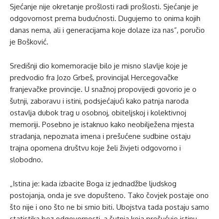
Sjećanje nije okretanje prošlosti radi prošlosti. Sjećanje je
odgovornost prema budućnosti. Dugujemo to onima kojih
danas nema, ali i generacijama koje dolaze iza nas”, poručio
je Bošković.
Središnji dio komemoracije bilo je misno slavlje koje je
predvodio fra Jozo Grbeš, provincijal Hercegovačke
franjevačke provincije. U snažnoj propovijedi govorio je o
šutnji, zaboravu i istini, podsjećajući kako patnja naroda
ostavlja dubok trag u osobnoj, obiteljskoj i kolektivnoj
memoriji. Posebno je istaknuo kako neobilježena mjesta
stradanja, nepoznata imena i prešućene sudbine ostaju
trajna opomena društvu koje želi živjeti odgovorno i
slobodno.
„Istina je: kada izbacite Boga iz jednadžbe ljudskog
postojanja, onda je sve dopušteno. Tako čovjek postaje ono
što nije i ono što ne bi smio biti. Ubojstva tada postaju samo
statistika bez odgovornosti, a šutnja koja prešućuje istinu