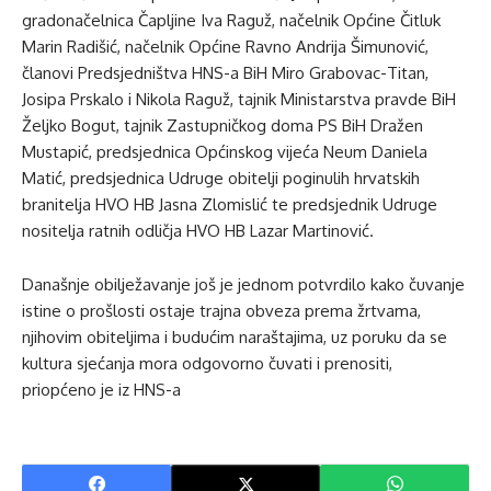
gradonačelnica Čapljine Iva Raguž, načelnik Općine Čitluk
Marin Radišić, načelnik Općine Ravno Andrija Šimunović,
članovi Predsjedništva HNS-a BiH Miro Grabovac-Titan,
Josipa Prskalo i Nikola Raguž, tajnik Ministarstva pravde BiH
Željko Bogut, tajnik Zastupničkog doma PS BiH Dražen
Mustapić, predsjednica Općinskog vijeća Neum Daniela
Matić, predsjednica Udruge obitelji poginulih hrvatskih
branitelja HVO HB Jasna Zlomislić te predsjednik Udruge
nositelja ratnih odličja HVO HB Lazar Martinović.
Današnje obilježavanje još je jednom potvrdilo kako čuvanje
istine o prošlosti ostaje trajna obveza prema žrtvama,
njihovim obiteljima i budućim naraštajima, uz poruku da se
kultura sjećanja mora odgovorno čuvati i prenositi,
priopćeno je iz HNS-a