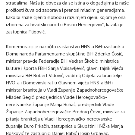
stradalima. Naša je obveza da se istina o događajima iz naše
prošlosti čuva od zaborava i prenosi mlađim generacijama,
kako bi znale cijeniti slobodu i razumjeti cijenu kojom je ona
izborena za hrvatski narod u Bosni i Hercegovini”, kazala je
zastupnica Filipović.
Komemoraciji je nazočilo izaslanstvo HNS-a BiH: izaslanik u
Domu naroda Parlamentarne skupštine BiH Zdenko Ćosić,
ministar pravde Federacije BiH Vedran Škobić, ministrica
kulture i športa FBiH Sanja Vlaisavljević, glavni tajnik Vijeća
ministara BiH Robert Vidović, voditelj Odjela za branitelje
HVO-a i Domovinski rat u Glavnom vijeću HNS-a BiH i
ministar branitelja u Vladi Županije Zapadnohercegovačke
Mladen Begić, predsjednica Vlade Hercegovačko-
neretvanske županije Marija Buhač, predsjednik Vlade
Županije Zapadnohercegovačke Predrag Čović, ministar za
pitanja branitelja u Vladi Hercegovačko-neretvanske
županije Đuro Prkačin, zastupnica u Skupštini HNŽ-a Marija
Bošković te zastupnici Daniel Babić i Josip Grbavac,