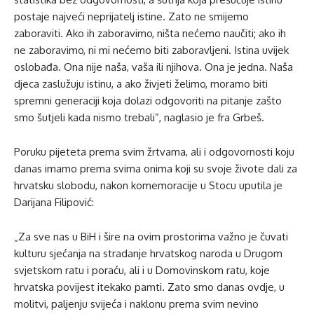
postaje najveći neprijatelj istine. Zato ne smijemo
zaboraviti. Ako ih zaboravimo, ništa nećemo naučiti; ako ih
ne zaboravimo, ni mi nećemo biti zaboravljeni. Istina uvijek
oslobađa. Ona nije naša, vaša ili njihova. Ona je jedna. Naša
djeca zaslužuju istinu, a ako živjeti želimo, moramo biti
spremni generaciji koja dolazi odgovoriti na pitanje zašto
smo šutjeli kada nismo trebali”, naglasio je fra Grbeš.
Poruku pijeteta prema svim žrtvama, ali i odgovornosti koju
danas imamo prema svima onima koji su svoje živote dali za
hrvatsku slobodu, nakon komemoracije u Stocu uputila je
Darijana Filipović:
„Za sve nas u BiH i šire na ovim prostorima važno je čuvati
kulturu sjećanja na stradanje hrvatskog naroda u Drugom
svjetskom ratu i poraću, ali i u Domovinskom ratu, koje
hrvatska povijest itekako pamti. Zato smo danas ovdje, u
molitvi, paljenju svijeća i naklonu prema svim nevino