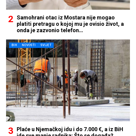
Samohrani otac iz Mostara nije mogao
platiti pretragu o kojoj mu je ovisio život, a
onda je zazvonio telefon…
BIH
NOVOSTI
SVIJET
Plaće u Njemačkoj idu i do 7.000 €, a iz BiH
ide sve manje radnika: Što se događa?