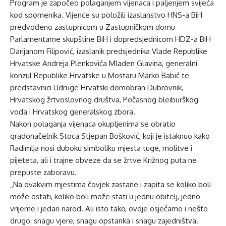
Program je započeo polaganjem vijenaca i paljenjem svijeća
kod spomenika. Vijence su položili izaslanstvo HNS-a BiH
predvođeno zastupnicom u Zastupničkom domu
Parlamentarne skupštine BiH i dopredsjednicom HDZ-a BiH
Darijanom Filipović, izaslanik predsjednika Vlade Republike
Hrvatske Andreja Plenkovića Mladen Glavina, generalni
konzul Republike Hrvatske u Mostaru Marko Babić te
predstavnici Udruge Hrvatski domobran Dubrovnik,
Hrvatskog žrtvoslovnog društva, Počasnog bleiburškog
voda i Hrvatskog generalskog zbora.
Nakon polaganja vijenaca okupljenima se obratio
gradonačelnik Stoca Stjepan Bošković, koji je istaknuo kako
Radimlja nosi duboku simboliku mjesta tuge, molitve i
pijeteta, ali i trajne obveze da se žrtve Križnog puta ne
prepuste zaboravu.
„Na ovakvim mjestima čovjek zastane i zapita se koliko boli
može ostati, koliko boli može stati u jednu obitelj, jedno
vrijeme i jedan narod. Ali isto tako, ovdje osjećamo i nešto
drugo: snagu vjere, snagu opstanka i snagu zajedništva.