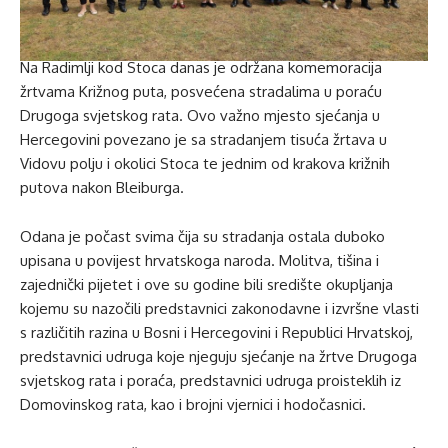
Na Radimlji kod Stoca danas je održana komemoracija
žrtvama Križnog puta, posvećena stradalima u poraću
Drugoga svjetskog rata. Ovo važno mjesto sjećanja u
Hercegovini povezano je sa stradanjem tisuća žrtava u
Vidovu polju i okolici Stoca te jednim od krakova križnih
putova nakon Bleiburga.
Odana je počast svima čija su stradanja ostala duboko
upisana u povijest hrvatskoga naroda. Molitva, tišina i
zajednički pijetet i ove su godine bili središte okupljanja
kojemu su nazočili predstavnici zakonodavne i izvršne vlasti
s različitih razina u Bosni i Hercegovini i Republici Hrvatskoj,
predstavnici udruga koje njeguju sjećanje na žrtve Drugoga
svjetskog rata i poraća, predstavnici udruga proisteklih iz
Domovinskog rata, kao i brojni vjernici i hodočasnici.