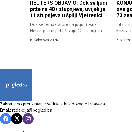
REUTERS OBJAVIO: Dok se ljudi
KONAČ
prže na 40+ stupnjeva, uvijek je
ove go
11 stupnjeva u špilji Vjetrenici
73 zem
Dok se temperature na jugu Bosne i
Jutarnji
Hercegovine približavaju 40 stupnjeva
Križevac
Celzija,...
37....
6. Kolovoza 2026.
6. Kolovo
Zabranjeno preuzimanje sadržaja bez dozvole izdavača.
Email: redakcija@pogled.ba