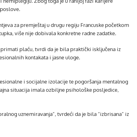
i hemiplegiju. Zbog toga je u ranijoj fazi karijere
 poslove.
htjeva za premještaj u drugu regiju Francuske početkom
upka, više nije dobivala konkretne radne zadatke.
rimati plaću, tvrdi da je bila praktički isključena iz
sionalnih kontakata i jasne uloge.
fesionalne i socijalne izolacije te pogoršanja mentalnog
ajna situacija imala ozbiljne psihološke posljedice,
alnog uznemiravanja”, tvrdeći da je bila “izbrisana” iz