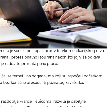
nula je sudski postupak protiv telekomunikacijskog diva
ana i profesionalno izolirana nakon što joj više od dva
o je redovito primala punu plaću.
čaj se temelji na događajima koji su započeli početkom
a bez konačne presude ili poznatog završetka.
d razdoblja France Télécoma, razvila je ozbiljne