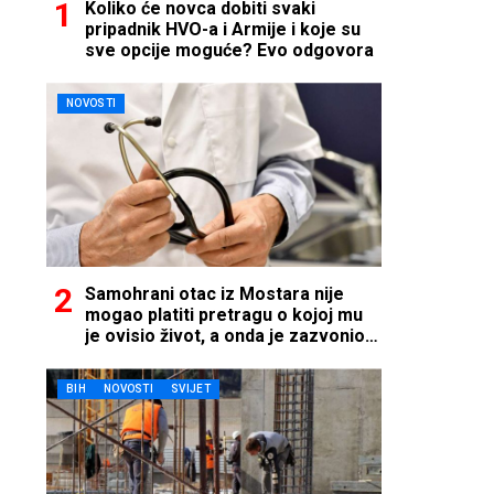
Koliko će novca dobiti svaki
pripadnik HVO-a i Armije i koje su
sve opcije moguće? Evo odgovora
NOVOSTI
Samohrani otac iz Mostara nije
mogao platiti pretragu o kojoj mu
je ovisio život, a onda je zazvonio
telefon…
BIH
NOVOSTI
SVIJET