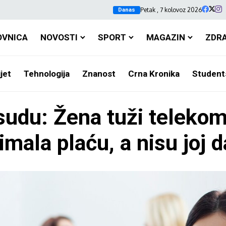
Petak , 7 kolovoz 2026
Danas
OVNICA
NOVOSTI
SPORT
MAGAZIN
ZDR
jet
Tehnologija
Znanost
Crna Kronika
Student
 sudu: Žena tuži teleko
imala plaću, a nisu joj da