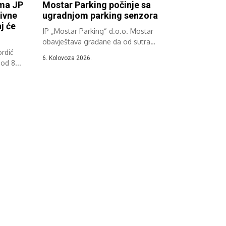
ima JP
Mostar Parking počinje sa
ivne
ugradnjom parking senzora
j će
JP „Mostar Parking“ d.o.o. Mostar
obavještava građane da od sutra
rdić
započinje implementacija...
6. Kolovoza 2026.
od 8...