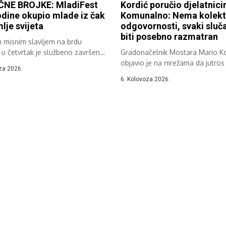
NE BROJKE: MladiFest
Kordić poručio djelatnic
dine okupio mlade iz čak
Komunalno: Nema kolekt
lje svijeta
odgovornosti, svaki sluča
biti posebno razmatran
m misnim slavljem na brdu
 u četvrtak je službeno završen
Gradonačelnik Mostara Mario Ko
objavio je na mrežama da jutros 
za 2026.
6. Kolovoza 2026.