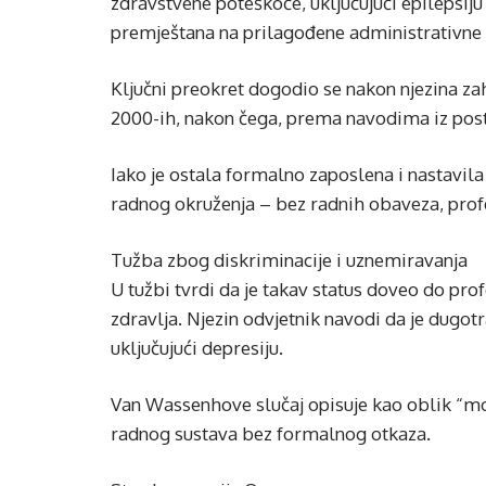
zdravstvene poteškoće, uključujući epilepsiju 
premještana na prilagođene administrativne
Ključni preokret dogodio se nakon njezina za
2000-ih, nakon čega, prema navodima iz post
Iako je ostala formalno zaposlena i nastavila p
radnog okruženja – bez radnih obaveza, profe
Tužba zbog diskriminacije i uznemiravanja
U tužbi tvrdi da je takav status doveo do pro
zdravlja. Njezin odvjetnik navodi da je dugotr
uključujući depresiju.
Van Wassenhove slučaj opisuje kao oblik “mor
radnog sustava bez formalnog otkaza.