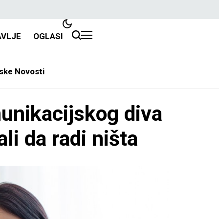
AVLJE
OGLASI
ske Novosti
munikacijskog diva
li da radi ništa