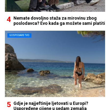
Nemate dovoljno staža za mirovinu zbog
poslodavca? Evo kada ga možete sami platiti
GOSPODARSTVO
Gdje je najjeftinije ljetovati u Europi?
Uspoređene cijene u sedam zemalja