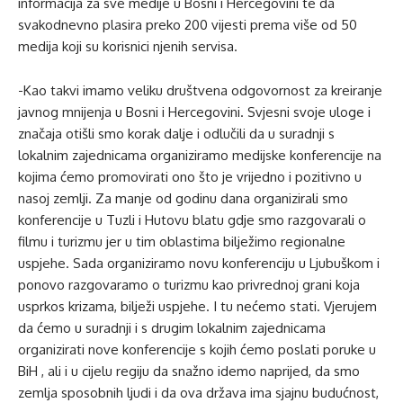
informacija za sve medije u Bosni i Hercegovini te da
svakodnevno plasira preko 200 vijesti prema više od 50
medija koji su korisnici njenih servisa.
-Kao takvi imamo veliku društvena odgovornost za kreiranje
javnog mnijenja u Bosni i Hercegovini. Svjesni svoje uloge i
značaja otišli smo korak dalje i odlučili da u suradnji s
lokalnim zajednicama organiziramo medijske konferencije na
kojima ćemo promovirati ono što je vrijedno i pozitivno u
nasoj zemlji. Za manje od godinu dana organizirali smo
konferencije u Tuzli i Hutovu blatu gdje smo razgovarali o
filmu i turizmu jer u tim oblastima bilježimo regionalne
uspjehe. Sada organiziramo novu konferenciju u Ljubuškom i
ponovo razgovaramo o turizmu kao privrednoj grani koja
usprkos krizama, bilježi uspjehe. I tu nećemo stati. Vjerujem
da ćemo u suradnji i s drugim lokalnim zajednicama
organizirati nove konferencije s kojih ćemo poslati poruke u
BiH , ali i u cijelu regiju da snažno idemo naprijed, da smo
zemlja sposobnih ljudi i da ova država ima sjajnu budućnost,