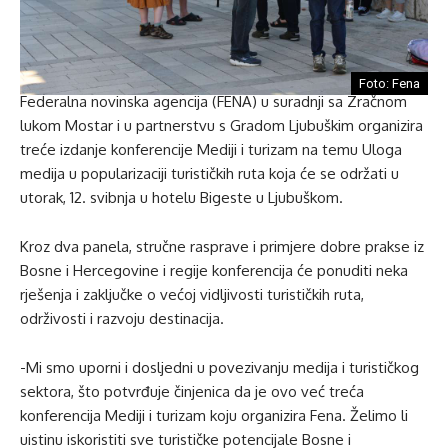
Foto: Fena
Federalna novinska agencija (FENA) u suradnji sa Zračnom
lukom Mostar i u partnerstvu s Gradom Ljubuškim organizira
treće izdanje konferencije Mediji i turizam na temu Uloga
medija u popularizaciji turističkih ruta koja će se održati u
utorak, 12. svibnja u hotelu Bigeste u Ljubuškom.
Kroz dva panela, stručne rasprave i primjere dobre prakse iz
Bosne i Hercegovine i regije konferencija će ponuditi neka
rješenja i zaključke o većoj vidljivosti turističkih ruta,
održivosti i razvoju destinacija.
-Mi smo uporni i dosljedni u povezivanju medija i turističkog
sektora, što potvrđuje činjenica da je ovo već treća
konferencija Mediji i turizam koju organizira Fena. Želimo li
uistinu iskoristiti sve turističke potencijale Bosne i