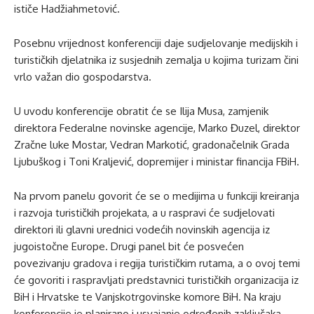
ističe Hadžiahmetović.
Posebnu vrijednost konferenciji daje sudjelovanje medijskih i
turističkih djelatnika iz susjednih zemalja u kojima turizam čini
vrlo važan dio gospodarstva.
U uvodu konferencije obratit će se Ilija Musa, zamjenik
direktora Federalne novinske agencije, Marko Đuzel, direktor
Zračne luke Mostar, Vedran Markotić, gradonačelnik Grada
Ljubuškog i Toni Kraljević, dopremijer i ministar financija FBiH.
Na prvom panelu govorit će se o medijima u funkciji kreiranja
i razvoja turističkih projekata, a u raspravi će sudjelovati
direktori ili glavni urednici vodećih novinskih agencija iz
jugoistočne Europe. Drugi panel bit će posvećen
povezivanju gradova i regija turističkim rutama, a o ovoj temi
će govoriti i raspravljati predstavnici turističkih organizacija iz
BiH i Hrvatske te Vanjskotrgovinske komore BiH. Na kraju
konferencije je planirano i usvajanje određenih zaključaka.