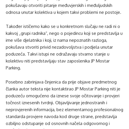
pokušavaju otvoriti pitanje međuvjerskih i međuljudskih
odnosa unutar kolektiva u kojem takvi problemi ne postoje.
Također ističemo kako se u konkretnom slučaju ne radi ni o
kakvoj „grupi radnika“, nego o pojedincu koji se predstavlja u
ime više djelatnika i koji, iz nama nepoznatih razloga,
pokušava stvoriti privid nezadovoljstva i podjela unutar
poduzeća. Takvi istupi ne odražavaju stvarno stanje u
kolektivu niti predstavljaju stav zaposlenika JP Mostar
Parking.
Posebno zabrinjava činjenica da prije objave predmetnog
članka autor teksta nije kontaktirao JP Mostar Parking niti je
poduzeću omogućeno da iznese svoje očitovanje i provjeri
točnost iznesenih tvrdnji. Objavljivanje jednostranih i
neprovjerenih informacija, bez elementarnog profesionalnog
standarda provjere navoda kod druge strane, predstavlja
ozbiljno odstupanje od osnovnih načela odgovornog i