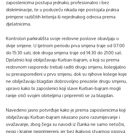
zaposlenicima postupa jednako, profesionalno i bez
diskriminacije, te u poduzeću nikada nije postojala praksa
primjene različitih kriterija ili nejednakog odnosa prema
djelatnicima.
Kontrolori parkirališta svoje redovne poslove obavljaju u
dvije smjene. U ljetnom periodu prva smjena traje od 07:00
do 15:30 sati, dok druga smjena traje od 14:30 do 21:00 sat.
Djelatnici koji obilježavaju Kurban-bajram, a koji su prema
redovnom rasporedu trebali raditi drugu smjenu, kolegijalno
su preraspoređeni u prvu smjenu, dok su njihove kolege koje
ne obilježavaju blagdan dobrovoljno preuzele drugu smjenu,
upravo kako bi zaposlenici koji slave Kurban-bajram mogli
ranije otići svojim obiteljima i pripremiti se za blagdan.
Navedeno jasno potvrđuje kako je prema zaposlenicima koji
obilježavaju Kurban-bajram iskazano puno razumijevanje i
uvažavanje, zbog čega su navodi iz članka ne samo netočni,
nego i krajnje neprimjereni, jer bez ikakvog stvarnog osnova