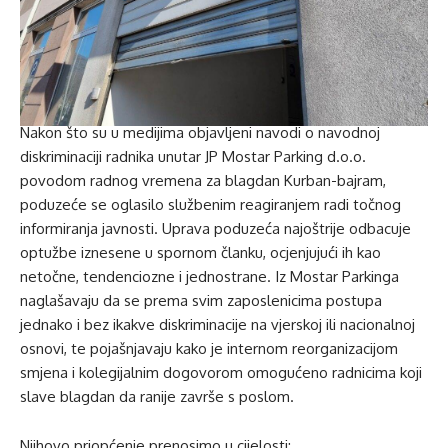
Nakon što su u medijima objavljeni navodi o navodnoj
diskriminaciji radnika unutar JP Mostar Parking d.o.o.
povodom radnog vremena za blagdan Kurban-bajram,
poduzeće se oglasilo službenim reagiranjem radi točnog
informiranja javnosti. Uprava poduzeća najoštrije odbacuje
optužbe iznesene u spornom članku, ocjenjujući ih kao
netočne, tendenciozne i jednostrane. Iz Mostar Parkinga
naglašavaju da se prema svim zaposlenicima postupa
jednako i bez ikakve diskriminacije na vjerskoj ili nacionalnoj
osnovi, te pojašnjavaju kako je internom reorganizacijom
smjena i kolegijalnim dogovorom omogućeno radnicima koji
slave blagdan da ranije završe s poslom.
Njihovo priopćenje prenosimo u cijelosti: