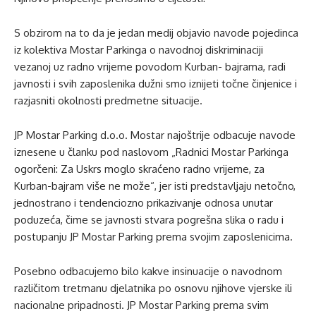
S obzirom na to da je jedan medij objavio navode pojedinca
iz kolektiva Mostar Parkinga o navodnoj diskriminaciji
vezanoj uz radno vrijeme povodom Kurban- bajrama, radi
javnosti i svih zaposlenika dužni smo iznijeti točne činjenice i
razjasniti okolnosti predmetne situacije.
JP Mostar Parking d.o.o. Mostar najoštrije odbacuje navode
iznesene u članku pod naslovom „Radnici Mostar Parkinga
ogorčeni: Za Uskrs moglo skraćeno radno vrijeme, za
Kurban-bajram više ne može“, jer isti predstavljaju netočno,
jednostrano i tendenciozno prikazivanje odnosa unutar
poduzeća, čime se javnosti stvara pogrešna slika o radu i
postupanju JP Mostar Parking prema svojim zaposlenicima.
Posebno odbacujemo bilo kakve insinuacije o navodnom
različitom tretmanu djelatnika po osnovu njihove vjerske ili
nacionalne pripadnosti. JP Mostar Parking prema svim