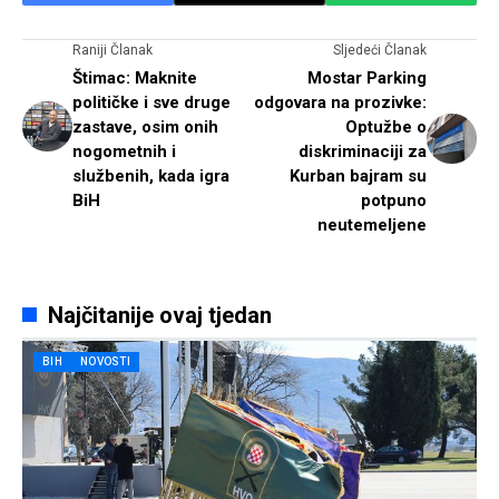
Raniji Članak
Sljedeći Članak
Štimac: Maknite
Mostar Parking
političke i sve druge
odgovara na prozivke:
zastave, osim onih
Optužbe o
nogometnih i
diskriminaciji za
službenih, kada igra
Kurban bajram su
BiH
potpuno
neutemeljene
Najčitanije ovaj tjedan
BIH
NOVOSTI