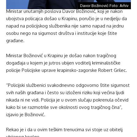
Davor Božinović Foto: Arhiv
Ministar unutarnjih poslova Davor Božinović, koji je nakon
ubojstva policajca došao u Krapinu, poručio je u nedjelju da
napad na policijskog službenika nije samo napad na jednu
osobu nego na sigurnost društva i institucije koje štite
građane.
Ministar Božinović u Krapinu je došao nakon tragičnog
događaja u kojem je jutros ubijen voditelj kriminalističke
policije Policijske uprave krapinsko-zagorske Robert Grilec.
“Policijski službenici svakodnevno odgovorno štite sigurnost
svih naših građana i često su izloženi riziku koji većina ljudi
nikada ni ne vidi. Policija je u ovom slučaju pokrenula očevid
kako bi se razmotrile sve okolnosti ovog tragičnog čina”,
izjavio je Božinović.
Rekao je i da u ovim teškim trenucima svi stoje uz obitelj
ubijenog koelge.