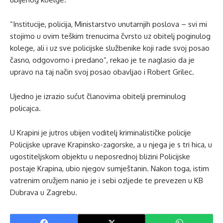
“Institucije, policija, Ministarstvo unutarnjih poslova – svi mi
stojimo u ovim teškim trenucima čvrsto uz obitelj poginulog
kolege, ali i uz sve policijske službenike koji rade svoj posao
časno, odgovorno i predano”, rekao je te naglasio da je
upravo na taj način svoj posao obavljao i Robert Grilec.
Ujedno je izrazio sućut članovima obitelji preminulog
policajca.
U Krapini je jutros ubijen voditelj kriminalističke policije
Policijske uprave Krapinsko-zagorske, a u njega je s tri hica, u
ugostiteljskom objektu u neposrednoj blizini Policijske
postaje Krapina, ubio njegov sumještanin. Nakon toga, istim
vatrenim oružjem nanio je i sebi ozljede te prevezen u KB
Dubrava u Zagrebu.