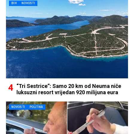
BIH
NOVOSTI
“Tri Sestrice”: Samo 20 km od Neuma niče
luksuzni resort vrijedan 920 milijuna eura
NOVOSTI
POLITIKA