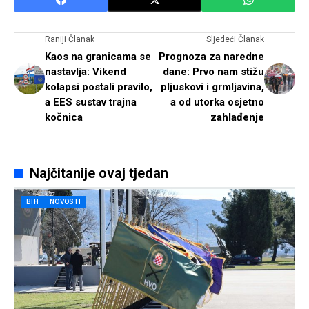
Raniji Članak
Sljedeći Članak
Kaos na granicama se
Prognoza za naredne
nastavlja: Vikend
dane: Prvo nam stižu
kolapsi postali pravilo,
pljuskovi i grmljavina,
a EES sustav trajna
a od utorka osjetno
kočnica
zahlađenje
Najčitanije ovaj tjedan
BIH
NOVOSTI