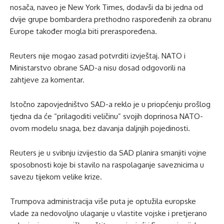
nosača, naveo je New York Times, dodavši da bi jedna od
dvije grupe bombardera prethodno raspoređenih za obranu
Europe također mogla biti preraspoređena.
Reuters nije mogao zasad potvrditi izvještaj. NATO i
Ministarstvo obrane SAD-a nisu dosad odgovorili na
zahtjeve za komentar.
Istočno zapovjedništvo SAD-a reklo je u priopćenju prošlog
tjedna da će “prilagoditi veličinu” svojih doprinosa NATO-
ovom modelu snaga, bez davanja daljnjih pojedinosti.
Reuters je u svibnju izvijestio da SAD planira smanjiti vojne
sposobnosti koje bi stavilo na raspolaganje saveznicima u
savezu tijekom velike krize.
Trumpova administracija više puta je optužila europske
vlade za nedovoljno ulaganje u vlastite vojske i pretjerano