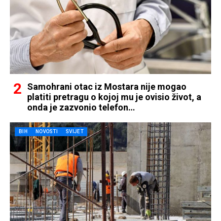
Samohrani otac iz Mostara nije mogao
platiti pretragu o kojoj mu je ovisio život, a
onda je zazvonio telefon…
BIH
NOVOSTI
SVIJET