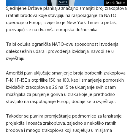
Mark Rutte
Sjedinjene Države planiraju značajno smanjiti broj zrakoplova
i ratnih brodova koje stavljaju na raspolaganje za NATO
operacije u Europi, izvijestio je New York Times u petak,
pozivajući se na dva viša europska dužnosnika.
Ta bi odluka ograničila NATO-ovu sposobnost izvođenja
dalekosežnih udara i provođenja izviđanja, navodi se u
izvještaju.
Američki plan uključuje smanjenje broja borbenih zrakoplova
F-16 i F-15E s otprilike 150 na 100, kao i smanjenje pomorskih
izviđačkih zrakoplova s 26 na 15 te uklanjanje svih osam
mlažnjaka za punjenje goriva u zraku koje je prethodno
stavljalo na raspolaganje Europi, dodaje se u izvještaju.
Također se planira premještanje podmornice za lansiranje
projektila i nosača zrakoplova, zajedno s nekoliko ratnih
brodova i mnogo zrakoplova koji sudjeluju u misijama