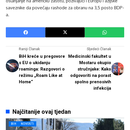
oslanjanje na američku zaštitu, pozivajući i Europu i azijske
saveznike da povećaju rashode za obranu na 3,5 posto BDP-
a.
Raniji Članak
Sljedeći Članak
BiH kreće u pregovore
Medicinski fakultet u
s EU o ukidanju
Mostaru okupio
roaminga: Razgovori o
stručnjake: Kako
režimu „Roam Like at
odgovoriti na porast
Home“
spolno prenosivih
infekcija
Najčitanije ovaj tjedan
BIH
NOVOSTI