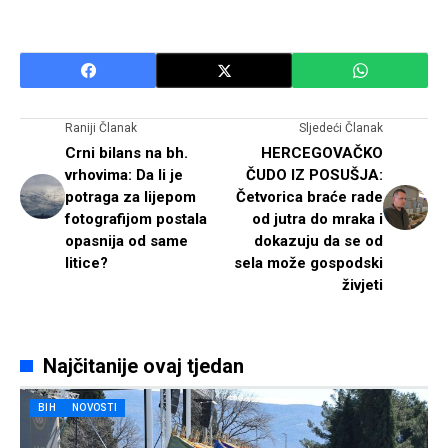
Raniji Članak
Sljedeći Članak
Crni bilans na bh.
HERCEGOVAČKO
vrhovima: Da li je
ČUDO IZ POSUŠJA:
potraga za lijepom
Četvorica braće rade
fotografijom postala
od jutra do mraka i
opasnija od same
dokazuju da se od
litice?
sela može gospodski
živjeti
Najčitanije ovaj tjedan
BIH
NOVOSTI