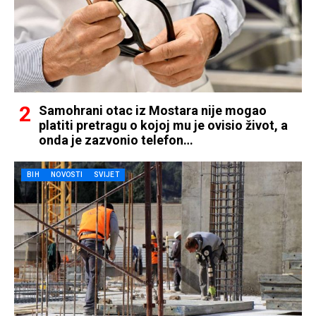
Samohrani otac iz Mostara nije mogao
platiti pretragu o kojoj mu je ovisio život, a
onda je zazvonio telefon…
BIH
NOVOSTI
SVIJET