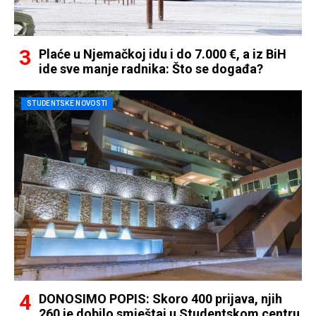
Plaće u Njemačkoj idu i do 7.000 €, a iz BiH
ide sve manje radnika: Što se događa?
STUDENTSKE NOVOSTI
DONOSIMO POPIS: Skoro 400 prijava, njih
260 je dobilo smještaj u Studentskom centru