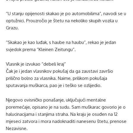
“U stanju opijenosti skakao je po automobilima”, navodi se u
optužnici. Prouzročio je štetu na nekoliko skupih vozila u
Grazu.
“Skakao je kao luđak, s haube na haubu”, rekao je jedan
svjedok prema “Kleinen Zeitungu”.
Vlasnik je izvukao “debeli kraj”
Čak je i jedan vlasnikov pokušaj da ga zaustavi završio
prilično bolno za vlasnika. Naime, prilikom pokušaja
sputavanja muškarca, pao je i teško se ozlijedio.
Njegovo ovisničko ponašanje, uključujući mentalne
poremećaje, opisano je na sudu. Sam muškarac govorio je o
halucinacijama i stanjima straha. Na kraju je osuđen na 12
mjeseci zatvora i mora nadoknaditi nanesenu štetu, prenose
Nezavisne.