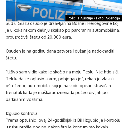
Policija Austrije / Foto: Agencija
Sud u Grazu osudio je državljanina Bosne i Hercegovine koji
je u kokainskom deliriju skakao po parkiranim automobilima,
prouzročivši štetu od 20.000 eura.
Osuđen je na godinu dana zatvora i dužan je nadoknaditi
štetu.
“Uživo sam vidio kako je skočio na moju Teslu. Nije htio sići.
Tek kada se oglasio alarm, pobjegao je”, rekao je vlasnik
oštećenog automobila, koji je na sudu opisao stravičan
trenutak kada je muškarac iznenada počeo divljati po
parkiranim vozilima.
Izgubio kontrolu
Prema optužnici, ovaj 24-godišnjak iz BiH izgubio je kontrolu
u rujnu prošle godine, nakon što je konzumirao kokain.