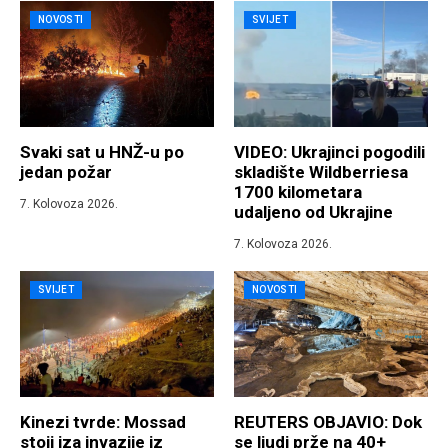
NOVOSTI
SVIJET
Svaki sat u HNŽ-u po
VIDEO: Ukrajinci pogodili
jedan požar
skladište Wildberriesa
1700 kilometara
7. Kolovoza 2026.
udaljeno od Ukrajine
7. Kolovoza 2026.
SVIJET
NOVOSTI
Kinezi tvrde: Mossad
REUTERS OBJAVIO: Dok
stoji iza invazije iz
se ljudi prže na 40+