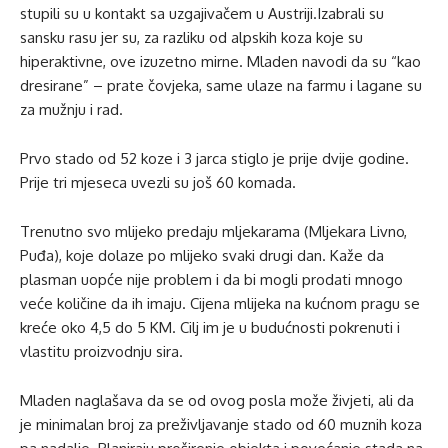
stupili su u kontakt sa uzgajivačem u Austriji.Izabrali su
sansku rasu jer su, za razliku od alpskih koza koje su
hiperaktivne, ove izuzetno mirne. Mladen navodi da su “kao
dresirane” – prate čovjeka, same ulaze na farmu i lagane su
za mužnju i rad.
Prvo stado od 52 koze i 3 jarca stiglo je prije dvije godine.
Prije tri mjeseca uvezli su još 60 komada.
Trenutno svo mlijeko predaju mljekarama (Mljekara Livno,
Puđa), koje dolaze po mlijeko svaki drugi dan. Kaže da
plasman uopće nije problem i da bi mogli prodati mnogo
veće količine da ih imaju. Cijena mlijeka na kućnom pragu se
kreće oko 4,5 do 5 KM. Cilj im je u budućnosti pokrenuti i
vlastitu proizvodnju sira.
Mladen naglašava da se od ovog posla može živjeti, ali da
je minimalan broj za preživljavanje stado od 60 muznih koza