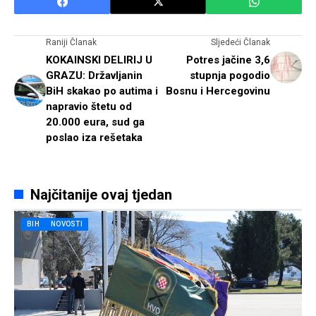
Raniji Članak
Sljedeći Članak
KOKAINSKI DELIRIJ U
Potres jačine 3,6
GRAZU: Državljanin
stupnja pogodio
BiH skakao po autima i
Bosnu i Hercegovinu
napravio štetu od
20.000 eura, sud ga
poslao iza rešetaka
Najčitanije ovaj tjedan
BIH
NOVOSTI