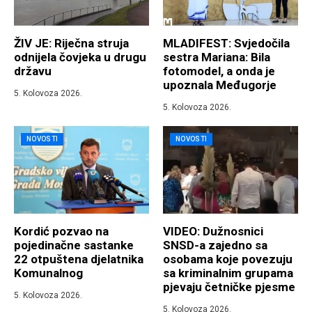
ŽIV JE: Riječna struja
MLADIFEST: Svjedočila
odnijela čovjeka u drugu
sestra Mariana: Bila
državu
fotomodel, a onda je
upoznala Međugorje
5. Kolovoza 2026.
5. Kolovoza 2026.
NOVOSTI
NOVOSTI
Kordić pozvao na
VIDEO: Dužnosnici
pojedinačne sastanke
SNSD-a zajedno sa
22 otpuštena djelatnika
osobama koje povezuju
Komunalnog
sa kriminalnim grupama
pjevaju četničke pjesme
5. Kolovoza 2026.
5. Kolovoza 2026.