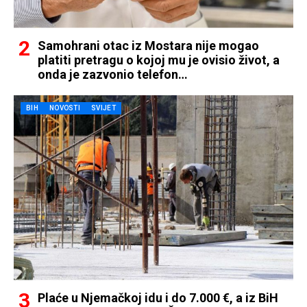
Samohrani otac iz Mostara nije mogao
platiti pretragu o kojoj mu je ovisio život, a
onda je zazvonio telefon…
BIH
NOVOSTI
SVIJET
Plaće u Njemačkoj idu i do 7.000 €, a iz BiH