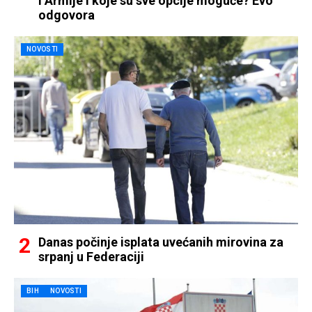
i Armije i koje su sve opcije moguće? Evo
odgovora
NOVOSTI
Danas počinje isplata uvećanih mirovina za
srpanj u Federaciji
BIH
NOVOSTI