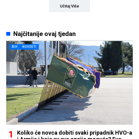
Učitaj Više
Najčitanije ovaj tjedan
BIH
NOVOSTI
Koliko će novca dobiti svaki pripadnik HVO-a