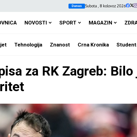
Subota , 8 kolovoz 2026
Danas
OVNICA
NOVOSTI
SPORT
MAGAZIN
ZDR
jet
Tehnologija
Znanost
Crna Kronika
Student
isa za RK Zagreb: Bilo 
ritet