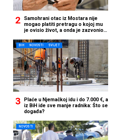
Samohrani otac iz Mostara nije
mogao platiti pretragu o kojoj mu
je ovisio život, a onda je zazvonio
telefon…
BIH
NOVOSTI
SVIJET
Plaće u Njemačkoj idu i do 7.000 €, a
iz BiH ide sve manje radnika: Što se
događa?
NOVOSTI