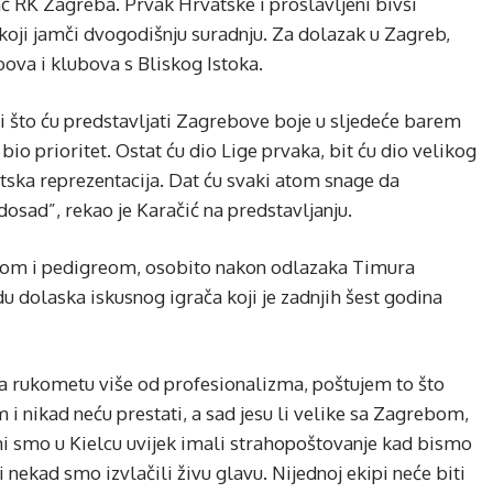
rač RK Zagreba. Prvak Hrvatske i proslavljeni bivši
 koji jamči dvogodišnju suradnju. Za dolazak u Zagreb,
ova i klubova s Bliskog Istoka.
i što ću predstavljati Zagrebove boje u sljedeće barem
e bio prioritet. Ostat ću dio Lige prvaka, bit ću dio velikog
vatska reprezentacija. Dat ću svaki atom snage da
osad”, rekao je Karačić na predstavljanju.
tvom i pedigreom, osobito nakon odlazaka Timura
du dolaska iskusnog igrača koji je zadnjih šest godina
a rukometu više od profesionalizma, poštujem to što
i nikad neću prestati, a sad jesu li velike sa Zagrebom,
mi smo u Kielcu uvijek imali strahopoštovanje kad bismo
i nekad smo izvlačili živu glavu. Nijednoj ekipi neće biti