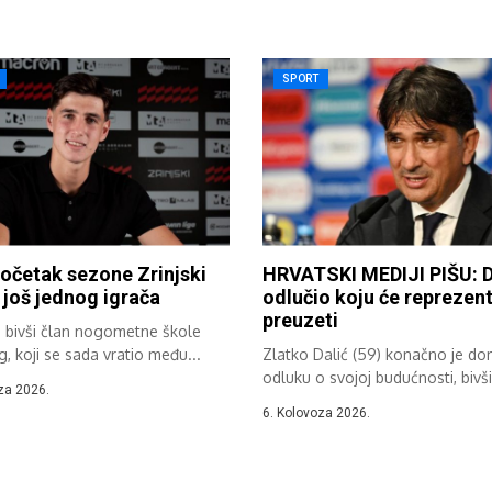
SPORT
očetak sezone Zrinjski
HRVATSKI MEDIJI PIŠU: D
još jednog igrača
odlučio koju će reprezent
preuzeti
e bivši član nogometne škole
g, koji se sada vratio među...
Zlatko Dalić (59) konačno je do
odluku o svojoj budućnosti, bivši
za 2026.
izbornik...
6. Kolovoza 2026.