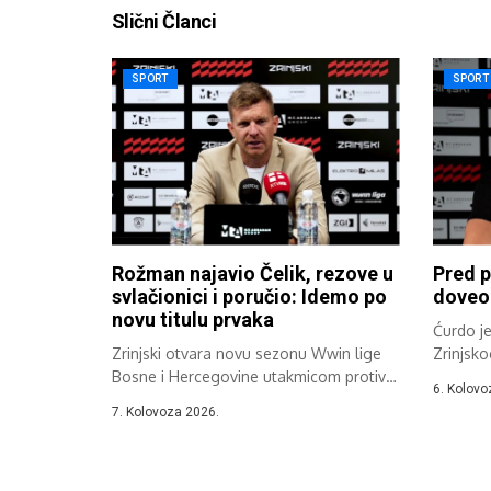
Slični Članci
SPORT
SPORT
Rožman najavio Čelik, rezove u
Pred p
svlačionici i poručio: Idemo po
doveo 
novu titulu prvaka
Ćurdo j
Zrinjski otvara novu sezonu Wwin lige
Zrinjsko
Bosne i Hercegovine utakmicom protiv
6. Kolovo
Čelika,...
7. Kolovoza 2026.