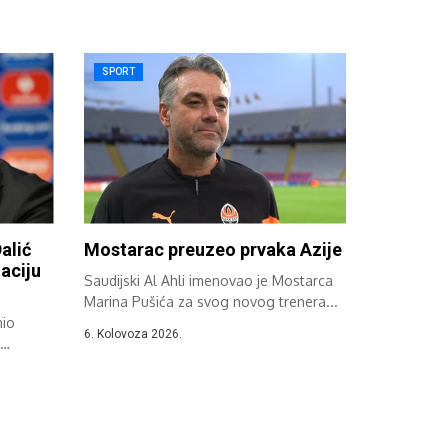
SPORT
alić
Mostarac preuzeo prvaka Azije
aciju
Saudijski Al Ahli imenovao je Mostarca
Marina Pušića za svog novog trenera...
nio
6. Kolovoza 2026.