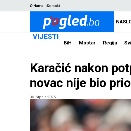
O Nama
Kontakt
NASL
VIJESTI
BiH
Mostar
Regija
Svi
Karačić nakon potp
novac nije bio prio
30. Srpnja 2025.