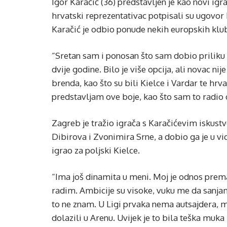
Igor Karačić (36) predstavljen je kao novi ig
hrvatski reprezentativac potpisali su ugovor
Karačić je odbio ponude nekih europskih klub
“Sretan sam i ponosan što sam dobio priliku 
dvije godine. Bilo je više opcija, ali novac nij
brenda, kao što su bili Kielce i Vardar te hr
predstavljam ove boje, kao što sam to radio d
Zagreb je tražio igrača s Karačićevim iskus
Dibirova i Zvonimira Srne, a dobio ga je u vi
igrao za poljski Kielce.
“Ima još dinamita u meni. Moj je odnos prem
radim. Ambicije su visoke, vuku me da sanjam 
to ne znam. U Ligi prvaka nema autsajdera, 
dolazili u Arenu. Uvijek je to bila teška muka 